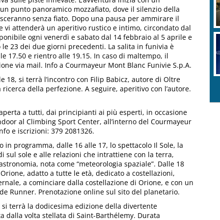
n un punto panoramico mozzafiato, dove il silenzio della
lasceranno senza fiato. Dopo una pausa per ammirare il
e vi attenderà un aperitivo rustico e intimo, circondato dal
ponibile ogni venerdì e sabato dal 14 febbraio al 5 aprile e
le 23 dei due giorni precedenti. La salita in funivia è
le 17.50 e rientro alle 19.15. In caso di maltempo, il
ione via mail. Info a Courmayeur Mont Blanc Funivie S.p.A.
 18, si terrà l’incontro con Filip Babicz, autore di Oltre
a ricerca della perfezione. A seguire, aperitivo con l’autore.
aperta a tutti, dai principianti ai più esperti, in occasione
ndoor al Climbing Sport Center, all’interno del Courmayeur
nfo e iscrizioni: 379 2081326.
in programma, dalle 16 alle 17, lo spettacolo Il Sole, la
di sul sole e alle relazioni che intrattiene con la terra,
astronomia, nota come “meteorologia spaziale”. Dalle 18
 Orione, adatto a tutte le età, dedicato a costellazioni,
vernale, a cominciare dalla costellazione di Orione, e con un
ade Runner. Prenotazione online sul sito del planetario.
p, si terrà la dodicesima edizione della divertente
 dalla volta stellata di Saint-Barthélemy. Durata