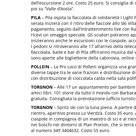
dell’escursione 2 ore. Costo 25 euro. Si consiglia di
poi su “Valle d’Aosta”.
PILA
– Pila ospita la fiaccolata di solidarietà I Ligh
serata inizierà con il ritiro delle fiaccole allo Ski V
pagamento, seguito dall’intrattenimento live con Ra
ricevi un omaggio speciale. Gli sciatori potranno appr
inizieranno anche le escursioni con le ciaspole, ac
I pedoni si ritroveranno alle 17 all’arrivo della tele
fiaccolata, baite e bar di Pila offriranno musica dal
sono aperte alle biglietterie della cabinovia, online s
POLLEIN
– La Pro Loco di Pollein organizza una grand
diverse tappe tra le varie frazioni e distribuzione di 
con distribuzione di cioccolata calda nella sala pol
TORGNON
– Alle 17 un appuntamento per bambini in
amici libri: 101 storie da tutto il mondo con Barbara
gratuita. Consigliata la prenotazione (ufficio turist
TORGNON
– Spritz ski con la luna piena. A partire 
rientro, aperitivo presso Lo Vierdzà. Costo 35 euro. 
ciaspole in compagnia di un maestro di sci e al rient
nei boschi nei dintorni di Plan Prorion, che si ter
al numero 349 3404632. Costo 55 euro.