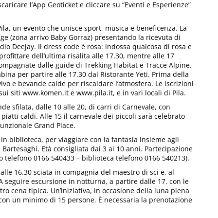
 scaricare l’App Geoticket e cliccare su “Eventi e Esperienze”
t Pila, un evento che unisce sport, musica e beneficenza. La
illage (zona arrivo Baby Gorraz) presentando la ricevuta di
dio Deejay. Il dress code è rosa: indossa qualcosa di rosa e
ofittare dell’ultima risalita alle 17.30, mentre alle 17
compagnate dalle guide di Trekking Habitat e Tracce Alpine.
cabina per partire alle 17.30 dal Ristorante Yeti. Prima della
 vivo e bevande calde per riscaldare l’atmosfera. Le iscrizioni
ui siti www.komen.it e www.pila.it, e in vari locali di Pila.
e sfilata, dalle 10 alle 20, di carri di Carnevale, con
piatti caldi. Alle 15 il carnevale dei piccoli sarà celebrato
ifunzionale Grand Place.
 biblioteca, per viaggiare con la fantasia insieme agli
 Bartesaghi. Età consigliata dai 3 ai 10 anni. Partecipazione
ico telefono 0166 540433 – biblioteca telefono 0166 540213).
dalle 16.30 sciata in compagnia del maestro di sci e, al
A seguire escursione in notturna, a partire dalle 17, con le
ro cena tipica. Un’iniziativa, in occasione della luna piena
rà con un minimo di 15 persone. È necessaria la prenotazione