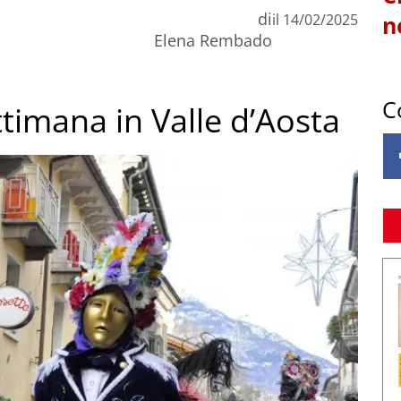
di
il
14/02/2025
n
Elena Rembado
C
ttimana in Valle d’Aosta