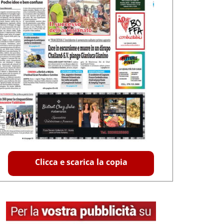
Clicca e scarica la copia