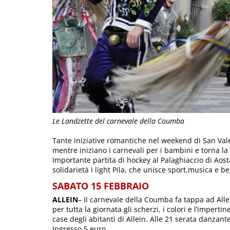
Le Landzette del carnevale della Coumba
Tante iniziative romantiche nel weekend di San Valent
mentre iniziano i carnevali per i bambini e torna l
Importante partita di hockey al Palaghiaccio di Aosta
solidarietà I light Pila, che unisce sport,musica e b
SABATO 15 FEBBRAIO
ALLEIN
– Il carnevale della Coumba fa tappa ad Allei
per tutta la giornata gli scherzi, i colori e l’impe
case degli abitanti di Allein. Alle 21 serata danzant
Ingresso 5 euro.