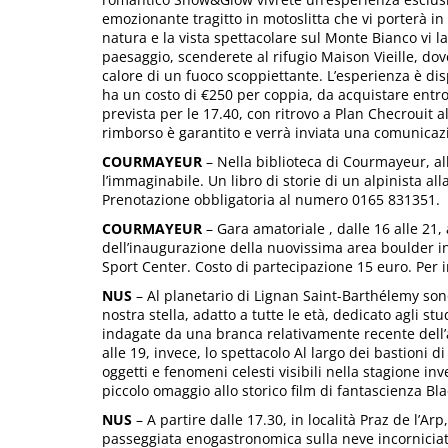
emozionante tragitto in motoslitta che vi porterà i
natura e la vista spettacolare sul Monte Bianco vi 
paesaggio, scenderete al rifugio Maison Vieille, dov
calore di un fuoco scoppiettante. L’esperienza è dis
ha un costo di €250 per coppia, da acquistare entro 
prevista per le 17.40, con ritrovo a Plan Checrouit al
rimborso è garantito e verrà inviata una comunicaz
COURMAYEUR
– Nella biblioteca di Courmayeur, alle
l’immaginabile. Un libro di storie di un alpinista all
Prenotazione obbligatoria al numero 0165 831351.
COURMAYEUR
– Gara amatoriale , dalle 16 alle 21, 
dell’inaugurazione della nuovissima area boulder i
Sport Center. Costo di partecipazione 15 euro. Per i
NUS
– Al planetario di Lignan Saint-Barthélemy sono 
nostra stella, adatto a tutte le età, dedicato agli stu
indagate da una branca relativamente recente dell’
alle 19, invece, lo spettacolo Al largo dei bastioni di
oggetti e fenomeni celesti visibili nella stagione in
piccolo omaggio allo storico film di fantascienza Bl
NUS
– A partire dalle 17.30, in località Praz de l’Ar
passeggiata enogastronomica sulla neve incorniciata