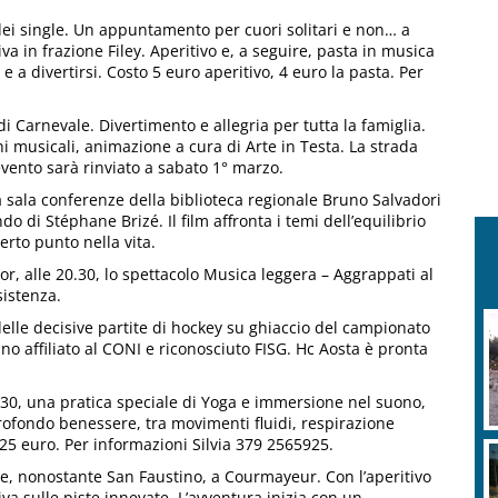
dei single. Un appuntamento per cuori solitari e non… a
iva in frazione Filey. Aperitivo e, a seguire, pasta in musica
e a divertirsi. Costo 5 euro aperitivo, 4 euro la pasta. Per
 di Carnevale. Divertimento e allegria per tutta la famiglia.
hi musicali, animazione a cura di Arte in Testa. La strada
’evento sarà rinviato a sabato 1° marzo.
sala conferenze della biblioteca regionale Bruno Salvadori
do di Stéphane Brizé. Il film affronta i temi dell’equilibrio
erto punto nella vita.
or, alle 20.30, lo spettacolo Musica leggera – Aggrappati al
sistenza.
delle decisive partite di hockey su ghiaccio del campionato
o affiliato al CONI e riconosciuto FISG. Hc Aosta è pronta
9.30, una pratica speciale di Yoga e immersione nel suono,
profondo benessere, tra movimenti fluidi, respirazione
5 euro. Per informazioni Silvia 379 2565925.
e, nonostante San Faustino, a Courmayeur. Con l’aperitivo
a sulle piste innevate. L’avventura inizia con un