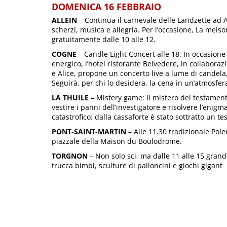
DOMENICA 16 FEBBRAIO
ALLEIN
– Continua il carnevale delle Landzette ad A
scherzi, musica e allegria. Per l’occasione, La mei
gratuitamente dalle 10 alle 12.
COGNE
– Candle Light Concert alle 18. In occasione 
energico, l’hotel ristorante Belvedere, in collabor
e Alice, propone un concerto live a lume di candela,
Seguirà, per chi lo desidera, la cena in un’atmosfer
LA THUILE
– Mistery game: Il mistero del testamen
vestire i panni dell’investigatore e risolvere l’eni
catastrofico: dalla cassaforte è stato sottratto un 
PONT-SAINT-MARTIN
– Alle 11.30 tradizionale Polen
piazzale della Maison du Boulodrome.
TORGNON
– Non solo sci, ma dalle 11 alle 15 grand
trucca bimbi, sculture di palloncini e giochi gigant