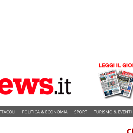
TTACOLI
POLITICA & ECONOMIA
SPORT
TURISMO & EVENTI
C