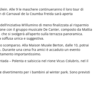
llein. Alle 9 le maschere continueranno il loro tour di
son di Carnaval de la Coumba Freida sarà aperta
dell’iniziativa M’illumino di meno finalizzata al risparmio
azione con il gruppo musicale De Canter, composto da Mattia
 che si svolgerà all’aperto sulla terrazza panoramica.
a soffusa unica e suggestiva.
to scomparso. Alla Maison Musée Berton, dalle 10, potrai
gma. Durante una cena fra amici è accaduto un evento
testamento importantissimo.
tada – Polenta e salsiccia nel rione Vicus Colubris, nel il
e divertimento per i bambini al winter park. Sono previsti