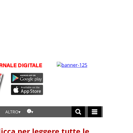
ALTRO
licca per leggere tutte le