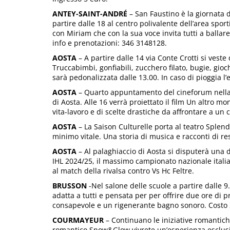
ANTEY-SAINT-ANDRÉ
– San Faustino è la giornata 
partire dalle 18 al centro polivalente dell’area sport
con Miriam che con la sua voce invita tutti a ballare 
info e prenotazioni: 346 3148128.
AOSTA
– A partire dalle 14 via Conte Crotti si veste
Truccabimbi, gonfiabili, zucchero filato, bugie, gioc
sarà pedonalizzata dalle 13.00. In caso di pioggia l
AOSTA
– Quarto appuntamento del cineforum nella 
di Aosta. Alle 16 verrà proiettato il film Un altro mon
vita-lavoro e di scelte drastiche da affrontare a un c
AOSTA
– La Saison Culturelle porta al teatro Splend
minimo vitale. Una storia di musica e racconti di re
AOSTA
– Al palaghiaccio di Aosta si disputerà una 
IHL 2024/25, il massimo campionato nazionale italian
al match della rivalsa contro Vs Hc Feltre.
BRUSSON
-Nel salone delle scuole a partire dalle 
adatta a tutti e pensata per per offrire due ore di 
consapevole e un rigenerante bagno sonoro. Costo 2
COURMAYEUR
– Continuano le iniziative romantich
romantico Snow&Glow vivrete un’esperienza esclusiv