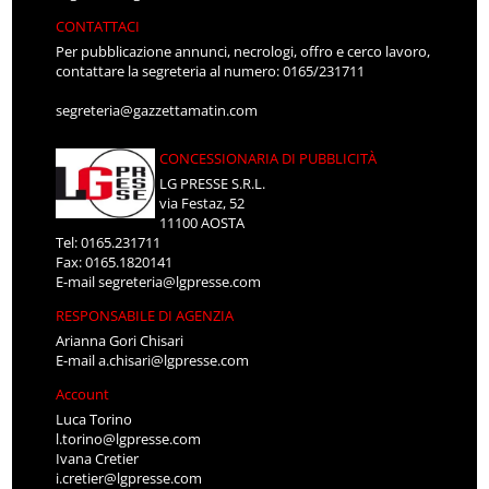
CONTATTACI
Per pubblicazione annunci, necrologi, offro e cerco lavoro,
contattare la segreteria al numero: 0165/231711
segreteria@gazzettamatin.com
CONCESSIONARIA DI PUBBLICITÀ
LG PRESSE S.R.L.
via Festaz, 52
11100 AOSTA
Tel: 0165.231711
Fax: 0165.1820141
E-mail
segreteria@lgpresse.com
RESPONSABILE DI AGENZIA
Arianna Gori Chisari
E-mail
a.chisari@lgpresse.com
Account
Luca Torino
l.torino@lgpresse.com
Ivana Cretier
i.cretier@lgpresse.com