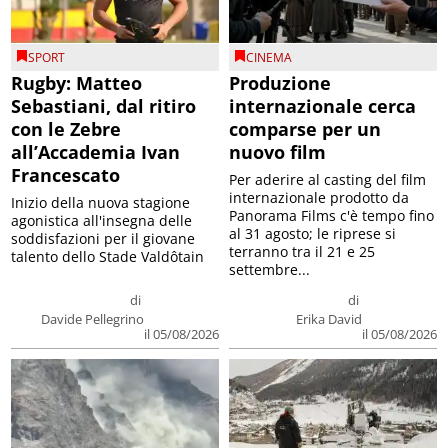
SPORT
CINEMA
Rugby: Matteo
Produzione
Sebastiani, dal ritiro
internazionale cerca
con le Zebre
comparse per un
all’Accademia Ivan
nuovo film
Francescato
Per aderire al casting del film
internazionale prodotto da
Inizio della nuova stagione
Panorama Films c'è tempo fino
agonistica all'insegna delle
al 31 agosto; le riprese si
soddisfazioni per il giovane
terranno tra il 21 e 25
talento dello Stade Valdôtain
settembre...
di
di
Davide Pellegrino
Erika David
il 05/08/2026
il 05/08/2026