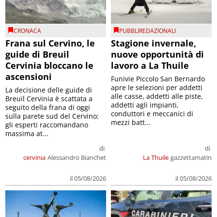
CRONACA
PUBBLIREDAZIONALI
Frana sul Cervino, le
Stagione invernale,
guide di Breuil
nuove opportunità di
Cervinia bloccano le
lavoro a La Thuile
ascensioni
Funivie Piccolo San Bernardo
apre le selezioni per addetti
La decisione delle guide di
alle casse, addetti alle piste,
Breuil Cervinia è scattata a
addetti agli impianti,
seguito della frana di oggi
conduttori e meccanici di
sulla parete sud del Cervino;
mezzi batt...
gli esperti raccomandano
massima at...
di
di
cervinia
Alessandro Bianchet
La Thuile
gazzettamatin
il 05/08/2026
il 05/08/2026