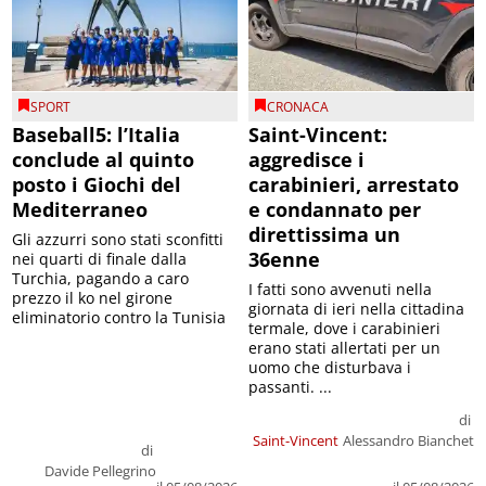
SPORT
CRONACA
Baseball5: l’Italia
Saint-Vincent:
conclude al quinto
aggredisce i
posto i Giochi del
carabinieri, arrestato
Mediterraneo
e condannato per
direttissima un
Gli azzurri sono stati sconfitti
36enne
nei quarti di finale dalla
Turchia, pagando a caro
I fatti sono avvenuti nella
prezzo il ko nel girone
giornata di ieri nella cittadina
eliminatorio contro la Tunisia
termale, dove i carabinieri
erano stati allertati per un
uomo che disturbava i
passanti. ...
di
Saint-Vincent
Alessandro Bianchet
di
Davide Pellegrino