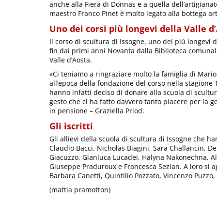
anche alla Fiera di Donnas e a quella dell’artigiana
maestro Franco Pinet è molto legato alla bottega arti
Uno dei corsi più longevi della Valle d
Il corso di scultura di Issogne, uno dei più longevi 
fin dai primi anni Novanta dalla Biblioteca comunal
Valle d’Aosta.
«Ci teniamo a ringraziare molto la famiglia di Mario
all’epoca della fondazione del corso nella stagione 
hanno infatti deciso di donare alla scuola di scultu
gesto che ci ha fatto davvero tanto piacere per la ge
in pensione – Graziella Priod.
Gli iscritti
Gli allievi della scuola di scultura di Issogne che 
Claudio Bacci, Nicholas Biagini, Sara Challancin, D
Giacuzzo, Gianluca Lucadei, Halyna Nakonechna, Ale
Giuseppe Praduroux e Francesca Sezian. A loro si a
Barbara Canetti, Quintilio Pozzato, Vincenzo Puzzo, 
(mattia pramotton)