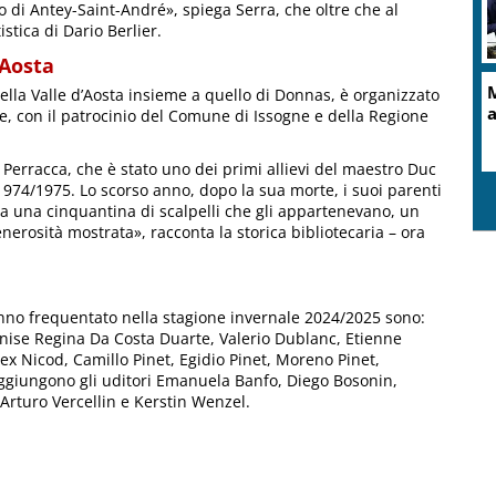
to di Antey-Saint-André», spiega Serra, che oltre che al
stica di Dario Berlier.
’Aosta
M
della Valle d’Aosta insieme a quello di Donnas, è organizzato
a
e, con il patrocinio del Comune di Issogne e della Regione
 Perracca, che è stato uno dei primi allievi del maestro Duc
1974/1975. Lo scorso anno, dopo la sua morte, i suoi parenti
ra una cinquantina di scalpelli che gli appartenevano, un
nerosità mostrata», racconta la storica bibliotecaria – ora
hanno frequentato nella stagione invernale 2024/2025 sono:
enise Regina Da Costa Duarte, Valerio Dublanc, Etienne
x Nicod, Camillo Pinet, Egidio Pinet, Moreno Pinet,
ggiungono gli uditori Emanuela Banfo, Diego Bosonin,
Arturo Vercellin e Kerstin Wenzel.