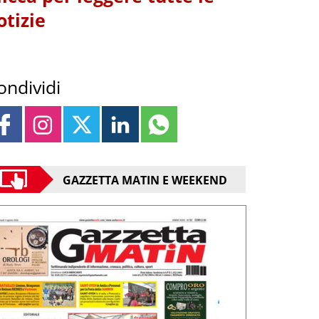
otizie
ondividi
GAZZETTA MATIN E WEEKEND