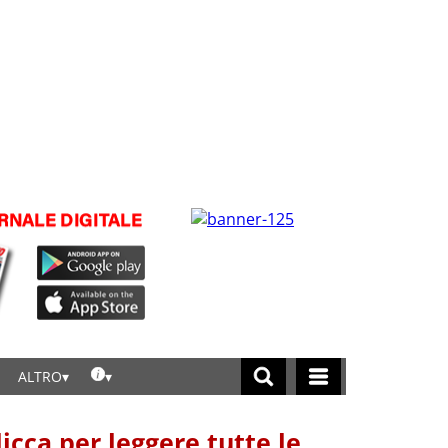
ALTRO
licca per leggere tutte le