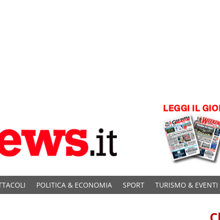
TTACOLI
POLITICA & ECONOMIA
SPORT
TURISMO & EVENTI
C