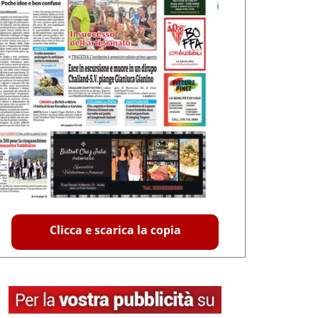
Clicca e scarica la copia