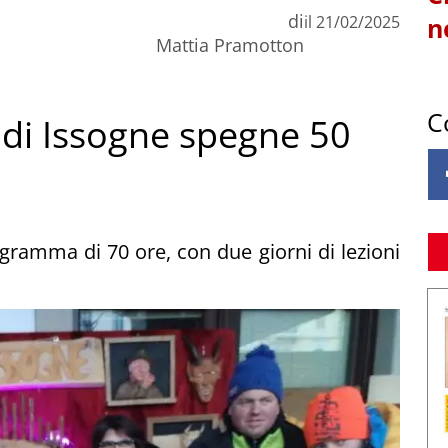
di
il
21/02/2025
n
Mattia Pramotton
C
a di Issogne spegne 50
rogramma di 70 ore, con due giorni di lezioni