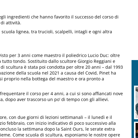
gli ingredienti che hanno favorito il successo del corso di
i attività.
uola lignea, tra trucioli, scalpelli, intagli e ogni altra
 visto per 3 anni come maestro il poliedrico Lucio Duc: oltre
a tutto tondo. Sostituito dallo scultore Giorgio Reggiani e
i scultura è stata poi condotta per oltre 20 anni – dal 1993
vazione della scuola nel 2021 a causa del Covid, Pinet ha
si proprio nella bottega del maestro e ora pronto a
equentare il corso per 4 anni, a cui si sono affiancati nove
a, dopo aver trascorso un po’ di tempo con gli allievi.
re, con due giorni di lezioni settimanali – il lunedì e il
io febbraio, con inizio indicativo di poco successivo alla
concluso la settimana dopo la Saint Ours, le serate extra
nsieme. Come scuola di scultura, esponiamo le nostre opere