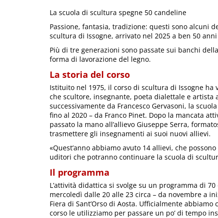
La scuola di scultura spegne 50 candeline
Passione, fantasia, tradizione: questi sono alcuni de
scultura di Issogne, arrivato nel 2025 a ben 50 anni d
Più di tre generazioni sono passate sui banchi della sc
forma di lavorazione del legno.
La storia del corso
Istituito nel 1975, il corso di scultura di Issogne ha
che scultore, insegnante, poeta dialettale e artista 
successivamente da Francesco Gervasoni, la scuola d
fino al 2020 – da Franco Pinet. Dopo la mancata atti
passato la mano all’allievo Giuseppe Serra, formato
trasmettere gli insegnamenti ai suoi nuovi allievi.
«Quest’anno abbiamo avuto 14 allievi, che possono fr
uditori che potranno continuare la scuola di scultur
Il programma
L’attività didattica si svolge su un programma di 70 o
mercoledì dalle 20 alle 23 circa – da novembre a iniz
Fiera di Sant’Orso di Aosta. Ufficialmente abbiamo 
corso le utilizziamo per passare un po’ di tempo i