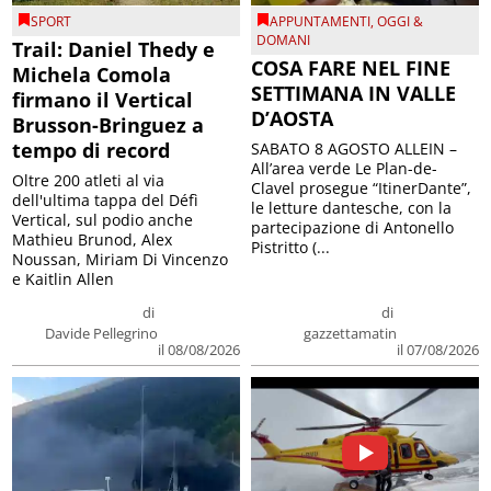
SPORT
APPUNTAMENTI
,
OGGI &
DOMANI
Trail: Daniel Thedy e
COSA FARE NEL FINE
Michela Comola
SETTIMANA IN VALLE
firmano il Vertical
D’AOSTA
Brusson-Bringuez a
tempo di record
SABATO 8 AGOSTO ALLEIN –
All’area verde Le Plan-de-
Oltre 200 atleti al via
Clavel prosegue “ItinerDante”,
dell'ultima tappa del Défì
le letture dantesche, con la
Vertical, sul podio anche
partecipazione di Antonello
Mathieu Brunod, Alex
Pistritto (...
Noussan, Miriam Di Vincenzo
e Kaitlin Allen
di
di
Davide Pellegrino
gazzettamatin
il 08/08/2026
il 07/08/2026