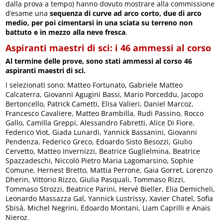
dalla prova a tempo) hanno dovuto mostrare alla commissione
d’esame una
sequenza di curve ad arco corto, due di arco
medio, per poi cimentarsi in una sciata su terreno non
battuto e in mezzo alla neve fresca
.
Aspiranti maestri di sci: i 46 ammessi al corso
Al termine delle prove, sono stati ammessi al corso 46
aspiranti maestri di sci.
I selezionati sono: Matteo Fortunato, Gabriele Matteo
Calcaterra, Giovanni Agugini Bassi, Mario Porceddu, Jacopo
Bertoncello, Patrick Cametti, Elisa Valieri, Daniel Marcoz,
Francesco Cavaliere, Matteo Brambilla, Rudi Passino, Rocco
Gallo, Camilla Greppi, Alessandro Fabretti, Alice Di Fiore,
Federico Viot, Giada Lunardi, Yannick Bassanini, Giovanni
Pendenza, Federico Greco, Edoardo Sisto Besozzi, Giulio
Cervetto, Matteo Invernizzi, Beatrice Guglielmina, Beatrice
Spazzadeschi, Niccolò Pietro Maria Lagomarsino, Sophie
Comune, Hernest Bretto, Mattia Perrone, Gaia Gorret, Lorenzo
Dherin, Vittorio Rizzo, Giulia Pasquali, Tommaso Rizzi,
Tommaso Strozzi, Beatrice Parini, Hervé Bieller, Elia Demicheli,
Leonardo Massazza Gal, Yannick Lustrissy, Xavier Chatel, Sofia
Sbisà, Michel Negrini, Edoardo Montani, Liam Caprilli e Anais
Nieroz.