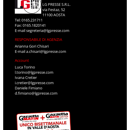
LG PRESSE S.R.L.
via Festaz, 52
11100 AOSTA
Tel: 0165.231711
Fax: 0165.1820141
E-mail
segreteria@lgpresse.com
RESPONSABILE DI AGENZIA
Arianna Gori Chisari
E-mail
a.chisari@lgpresse.com
Account
Luca Torino
l.torino@lgpresse.com
Ivana Cretier
i.cretier@lgpresse.com
Daniele Fimiano
d.fimiano@lgpresse.com