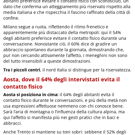
abitanti preferisce evitare il contatto fisico con sconosciuti, un
dato che conferma un atteggiamento più riservato rispetto alla
media italiana e che rispecchia il fascino raffinato della città di
confine.
Milano segue a ruota, riflettendo il ritmo frenetico e
apparentemente più distaccato della metropoli: qui il 54%
degli abitanti preferisce evitare il contatto fisico durante una
conversazione. Nonostante ciò, il 60% dice di gradire un
abbraccio spontaneo durante la giornata, dimostrando che,
pur non cercando attivamente l’affetto, i meneghini non sono
del tutto insensibili a queste dimostrazioni.
Tra i piccoli centri
, il nord Italia si distingue per la riservatezza.
Aosta, dove il 64% degli intervistati evita il
contatto fisico
Aosta si posiziona in cima:
il 64% degli abitanti evita il
contatto fisico durante le conversazioni, e più della metà non
usa espressioni affettuose nemmeno con chi conosce bene.
Sarà l’aria di montagna o l’influenza della cultura alpina, ma
qui l’affetto si manifesta più nei gesti pratici che in baci e
abbracci.
Anche Trento si mantiene su toni sobri: sebbene il 52% degli