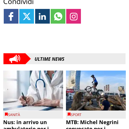
Condividi
ULTIME NEWS
SANITÀ
SPORT
Nus: in arrivo un
MTB: Michel Negrini
ambulatorio per i
convocato per i