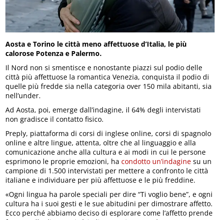
Aosta e Torino le città meno affettuose d’Italia, le più
calorose Potenza e Palermo.
Il Nord non si smentisce e nonostante piazzi sul podio delle
città più affettuose la romantica Venezia, conquista il podio di
quelle più fredde sia nella categoria over 150 mila abitanti, sia
nell’under.
Ad Aosta, poi, emerge dall’indagine, il 64% degli intervistati
non gradisce il contatto fisico.
Preply, piattaforma di corsi di inglese online, corsi di spagnolo
online e altre lingue, attenta, oltre che al linguaggio e alla
comunicazione anche alla cultura e ai modi in cui le persone
esprimono le proprie emozioni, ha
condotto un’indagine
su un
campione di 1.500 intervistati per mettere a confronto le città
italiane e individuare per più affettuose e le più freddine.
«Ogni lingua ha parole speciali per dire “Ti voglio bene”, e ogni
cultura ha i suoi gesti e le sue abitudini per dimostrare affetto.
Ecco perché abbiamo deciso di esplorare come l’affetto prende