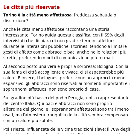
Le città più riservate
Torino è la città meno affettuosa
: freddezza sabauda o
discrezione?
Anche le città meno affettuose raccontano una storia
interessante. Torino guida questa classifica, con il 55% degli
intervistati che dichiara di non gradire termini affettuosi
durante le interazioni pubbliche. I torinesi tendono a limitare
gesti di affetto come abbracci e baci anche nelle relazioni più
strette, preferendo modi di comunicazione più formali.
Al secondo posto una vera e propria sorpresa: Bologna. Con la
sua fama di città accogliente e vivace, ci si aspetterebbe più
calore. E invece, i bolognesi preferiscono un approccio meno
espansivo: gli abbracci sono riservati ai momenti importanti e i
soprannomi affettuosi non sono proprio di casa.
Sul gradino più basso del podio Perugia, unica rappresentante
del centro Italia. Qui baci e abbracci non sono proprio
all’ordine del giorno, e i soprannomi affettuosi sono tra i meno
usati, ma l’atmosfera tranquilla della città sembra compensare
con un calore più sottile.
Poi Trieste, influenzata delle vicine tradizioni slave: il 70% degli