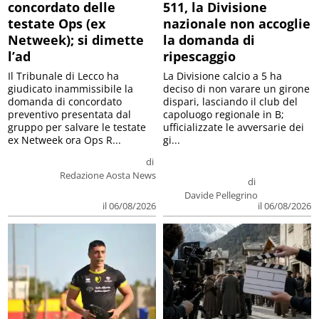
concordato delle
511, la Divisione
testate Ops (ex
nazionale non accoglie
Netweek); si dimette
la domanda di
l’ad
ripescaggio
Il Tribunale di Lecco ha
La Divisione calcio a 5 ha
giudicato inammissibile la
deciso di non varare un girone
domanda di concordato
dispari, lasciando il club del
preventivo presentata dal
capoluogo regionale in B;
gruppo per salvare le testate
ufficializzate le avversarie dei
ex Netweek ora Ops R...
gi...
di
Redazione Aosta News
di
Davide Pellegrino
il 06/08/2026
il 06/08/2026