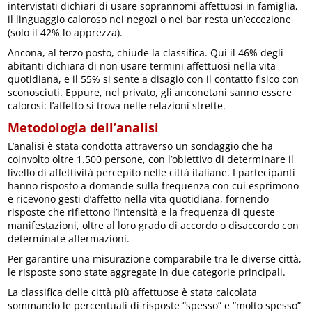
intervistati dichiari di usare soprannomi affettuosi in famiglia,
il linguaggio caloroso nei negozi o nei bar resta un’eccezione
(solo il 42% lo apprezza).
Ancona, al terzo posto, chiude la classifica. Qui il 46% degli
abitanti dichiara di non usare termini affettuosi nella vita
quotidiana, e il 55% si sente a disagio con il contatto fisico con
sconosciuti. Eppure, nel privato, gli anconetani sanno essere
calorosi: l’affetto si trova nelle relazioni strette.
Metodologia dell’analisi
L’analisi è stata condotta attraverso un sondaggio che ha
coinvolto oltre 1.500 persone, con l’obiettivo di determinare il
livello di affettività percepito nelle città italiane. I partecipanti
hanno risposto a domande sulla frequenza con cui esprimono
e ricevono gesti d’affetto nella vita quotidiana, fornendo
risposte che riflettono l’intensità e la frequenza di queste
manifestazioni, oltre al loro grado di accordo o disaccordo con
determinate affermazioni.
Per garantire una misurazione comparabile tra le diverse città,
le risposte sono state aggregate in due categorie principali.
La classifica delle città più affettuose è stata calcolata
sommando le percentuali di risposte “spesso” e “molto spesso”