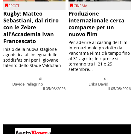
SPORT
CINEMA
Rugby: Matteo
Produzione
Sebastiani, dal ritiro
internazionale cerca
con le Zebre
comparse per un
all’Accademia Ivan
nuovo film
Francescato
Per aderire al casting del film
internazionale prodotto da
Inizio della nuova stagione
Panorama Films c'è tempo fino
agonistica all'insegna delle
al 31 agosto; le riprese si
soddisfazioni per il giovane
terranno tra il 21 e 25
talento dello Stade Valdôtain
settembre...
di
di
Davide Pellegrino
Erika David
il 05/08/2026
il 05/08/2026