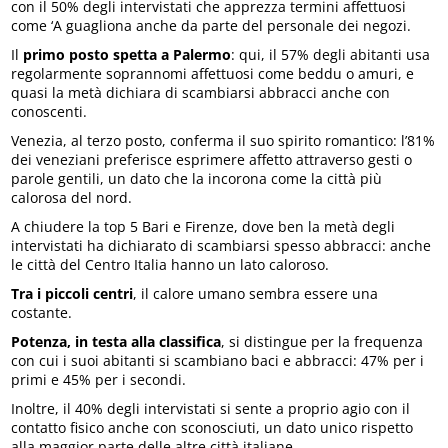
con il 50% degli intervistati che apprezza termini affettuosi
come ‘A guagliona anche da parte del personale dei negozi.
Il
primo posto spetta a Palermo
: qui, il 57% degli abitanti usa
regolarmente soprannomi affettuosi come beddu o amuri, e
quasi la metà dichiara di scambiarsi abbracci anche con
conoscenti.
Venezia, al terzo posto, conferma il suo spirito romantico: l’81%
dei veneziani preferisce esprimere affetto attraverso gesti o
parole gentili, un dato che la incorona come la città più
calorosa del nord.
A chiudere la top 5 Bari e Firenze, dove ben la metà degli
intervistati ha dichiarato di scambiarsi spesso abbracci: anche
le città del Centro Italia hanno un lato caloroso.
Tra i piccoli centri
, il calore umano sembra essere una
costante.
Potenza, in testa alla classifica
, si distingue per la frequenza
con cui i suoi abitanti si scambiano baci e abbracci: 47% per i
primi e 45% per i secondi.
Inoltre, il 40% degli intervistati si sente a proprio agio con il
contatto fisico anche con sconosciuti, un dato unico rispetto
alla maggior parte delle altre città italiane.