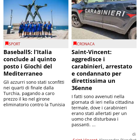
SPORT
CRONACA
Baseball5: l’Italia
Saint-Vincent:
conclude al quinto
aggredisce i
posto i Giochi del
carabinieri, arrestato
Mediterraneo
e condannato per
direttissima un
Gli azzurri sono stati sconfitti
36enne
nei quarti di finale dalla
Turchia, pagando a caro
I fatti sono avvenuti nella
prezzo il ko nel girone
giornata di ieri nella cittadina
eliminatorio contro la Tunisia
termale, dove i carabinieri
erano stati allertati per un
uomo che disturbava i
passanti. ...
di
Saint-Vincent
Alessandro Bianchet