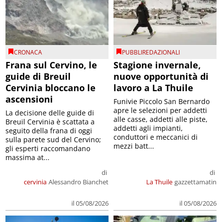
CRONACA
PUBBLIREDAZIONALI
Frana sul Cervino, le
Stagione invernale,
guide di Breuil
nuove opportunità di
Cervinia bloccano le
lavoro a La Thuile
ascensioni
Funivie Piccolo San Bernardo
apre le selezioni per addetti
La decisione delle guide di
alle casse, addetti alle piste,
Breuil Cervinia è scattata a
addetti agli impianti,
seguito della frana di oggi
conduttori e meccanici di
sulla parete sud del Cervino;
mezzi batt...
gli esperti raccomandano
massima at...
di
di
cervinia
Alessandro Bianchet
La Thuile
gazzettamatin
il 05/08/2026
il 05/08/2026