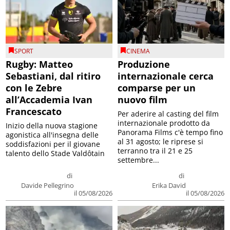
SPORT
CINEMA
Rugby: Matteo
Produzione
Sebastiani, dal ritiro
internazionale cerca
con le Zebre
comparse per un
all’Accademia Ivan
nuovo film
Francescato
Per aderire al casting del film
internazionale prodotto da
Inizio della nuova stagione
Panorama Films c'è tempo fino
agonistica all'insegna delle
al 31 agosto; le riprese si
soddisfazioni per il giovane
terranno tra il 21 e 25
talento dello Stade Valdôtain
settembre...
di
di
Davide Pellegrino
Erika David
il 05/08/2026
il 05/08/2026