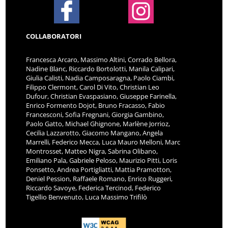
COLLABORATORI
Francesca Arcaro, Massimo Altini, Corrado Bellora,
Nadine Blanc, Riccardo Bortolotti, Manila Calipari,
Giulia Calisti, Nadia Camposaragna, Paolo Ciambi,
Filippo Clermont, Carol Di Vito, Christian Leo
Dufour, Christian Evaspasiano, Giuseppe Farinella,
Enrico Formento Dojot, Bruno Fracasso, Fabio
Francesconi, Sofia Fregnani, Giorgia Gambino,
Paolo Gatto, Michael Ghignone, Marlène Jorrioz,
Cecilia Lazzarotto, Giacomo Mangano, Angela
Marrelli, Federico Mecca, Luca Mauro Melloni, Marc
Montrosset, Matteo Nigra, Sabrina Olibano,
Emiliano Pala, Gabriele Peloso, Maurizio Pitti, Loris
Ponsetto, Andrea Portigliatti, Mattia Pramotton,
Deniel Pession, Raffaele Romano, Enrico Ruggeri,
Riccardo Savoye, Federica Tercinod, Federico
Tigellio Benvenuto, Luca Massimo Trifilò