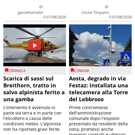
di
di
gazzettamatin
Cinzia Timpano
il 07/08/2026
il 07/08/2026
CRONACA
COMUNI
Scarica di sassi sul
Aosta, degrado in via
Breithorn, tratto in
Festaz: installata una
salvo alpinista ferito a
telecamera alla Torre
una gamba
del Lebbroso
L'intervento è avvenuto in
Prime contromosse
parte via terra e in parte con
dell'amministrazione
l'elicottero a causa delle
comunale dopo l'esposto
condizioni meteo. L'alpinista
presentato da residenti della
non ha riportato gravi ferite
zona; promessi anche
maggiori controlli e ulteriori