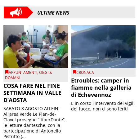
ULTIME NEWS
APPUNTAMENTI
,
OGGI &
CRONACA
DOMANI
Etroubles: camper in
COSA FARE NEL FINE
fiamme nella galleria
SETTIMANA IN VALLE
di Echevennoz
D’AOSTA
E in corso l'intervento dei vigili
SABATO 8 AGOSTO ALLEIN –
del fuoco, non ci sono feriti
All’area verde Le Plan-de-
Clavel prosegue “ItinerDante”,
le letture dantesche, con la
partecipazione di Antonello
Pistritto (...