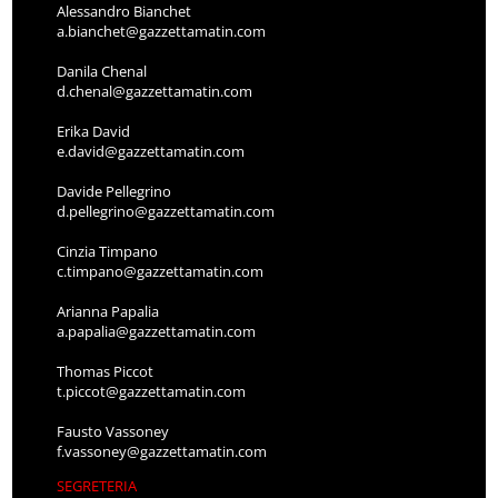
Alessandro Bianchet
a.bianchet@gazzettamatin.com
Danila Chenal
d.chenal@gazzettamatin.com
Erika David
e.david@gazzettamatin.com
Davide Pellegrino
d.pellegrino@gazzettamatin.com
Cinzia Timpano
c.timpano@gazzettamatin.com
Arianna Papalia
a.papalia@gazzettamatin.com
Thomas Piccot
t.piccot@gazzettamatin.com
Fausto Vassoney
f.vassoney@gazzettamatin.com
SEGRETERIA