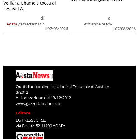
Veillà; a Chamois tocca al
Festival A...
di
di
Aosta
gazzettamatin
ethienne bredy
il 07/08/2026
il 07/08/2026
Quotidiano online Iscrizione al Tribunale di Aosta n.
8/2012
Autorizzazione del 13/12/2012
www.gazzettamatin.com
Editore
LG PRESSE S.R.L.
via Festaz, 52 11100 AOSTA