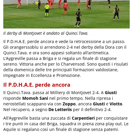
Il derby di Montjovet è andato al Quinci.Tava.
Il P.D.H.A.E. perde ancora e vede la retrocessione a un passo.
Gli orangerssoblu si arrendono 2-4 nel derby della Dora con il
Quinci.Tava. e ora sono appesi soltanto all’aritmetica.
L’Aygreville passa a Briga e si regala un finale di stagione
sereno. Vittoria anche per lo Charvensod. Sono questi i risulati
della domenica delle tre principali formazioni valdostane,
impegnate in Eccellenza e Promozione.
Il P.D.H.A.E. perde ancora
Il Quinci.Tava. passa al Milliery di Montjovet 2-4. A
Giusti
risponde
Momoh Sani
nel primo tempo. Nella ripresa i
nerostellati scappano via con
Zoppo
, ancora
Giusti
e
Viotto
.
Nel recupero, a segno
De Letteriis
per il definitivo 2-4.
All’Aygreville basta una zuccata di
Carpentieri
per conquistare
i tre punti in casa del Briga, squadra in piena zona play out. Le
Aquile si regalano così un finale di stagione senza patemi.