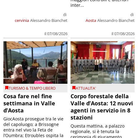
inter...
di
di
cervinia
Alessandro Bianchet
Aosta
Alessandro Bianchet
il 07/08/2026
il 07/08/2026
TURISMO & TEMPO LIBERO
ATTUALITA'
Cosa fare nel fine
Corpo forestale della
settimana in Valle
Valle d’Aosta: 12 nuovi
d’Aosta
agenti in servizio in 8
stazioni
GiocAosta prosegue tra le vie
del capoluogo; a Brissogne
Questa mattina, a palazzo
entra nel vivo la Feta de
regionale, si è tenuta la
l’Oumbra; Etroubles ospita la
cerimonia di giuramento