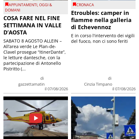
APPUNTAMENTI
,
OGGI &
CRONACA
DOMANI
Etroubles: camper in
COSA FARE NEL FINE
fiamme nella galleria
SETTIMANA IN VALLE
di Echevennoz
D’AOSTA
E in corso l'intervento dei vigili
SABATO 8 AGOSTO ALLEIN –
del fuoco, non ci sono feriti
All’area verde Le Plan-de-
Clavel prosegue “ItinerDante”,
le letture dantesche, con la
partecipazione di Antonello
Pistritto (...
di
di
gazzettamatin
Cinzia Timpano
il 07/08/2026
il 07/08/2026