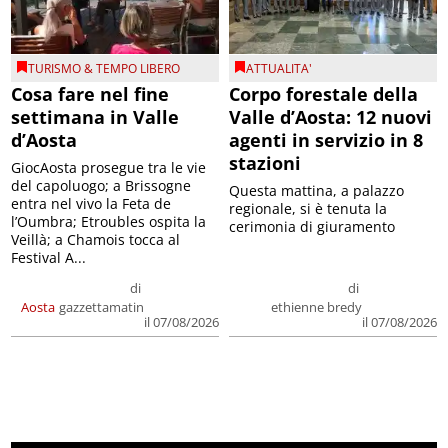
TURISMO & TEMPO LIBERO
ATTUALITA'
Cosa fare nel fine
Corpo forestale della
settimana in Valle
Valle d’Aosta: 12 nuovi
d’Aosta
agenti in servizio in 8
stazioni
GiocAosta prosegue tra le vie
del capoluogo; a Brissogne
Questa mattina, a palazzo
entra nel vivo la Feta de
regionale, si è tenuta la
l’Oumbra; Etroubles ospita la
cerimonia di giuramento
Veillà; a Chamois tocca al
Festival A...
di
di
Aosta
gazzettamatin
ethienne bredy
il 07/08/2026
il 07/08/2026