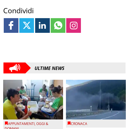
Condividi
ULTIME NEWS
APPUNTAMENTI
,
OGGI &
CRONACA
DOMANI