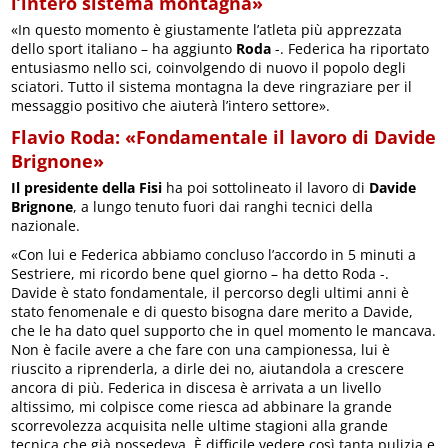
l’intero sistema montagna»
«In questo momento è giustamente l’atleta più apprezzata
dello sport italiano – ha aggiunto
Roda
-. Federica ha riportato
entusiasmo nello sci, coinvolgendo di nuovo il popolo degli
sciatori. Tutto il sistema montagna la deve ringraziare per il
messaggio positivo che aiuterà l’intero settore».
Flavio Roda: «Fondamentale il lavoro di Davide
Brignone»
Il presidente della Fisi
ha poi sottolineato il lavoro di
Davide
Brignone
, a lungo tenuto fuori dai ranghi tecnici della
nazionale.
«Con lui e Federica abbiamo concluso l’accordo in 5 minuti a
Sestriere, mi ricordo bene quel giorno – ha detto Roda -.
Davide è stato fondamentale, il percorso degli ultimi anni è
stato fenomenale e di questo bisogna dare merito a Davide,
che le ha dato quel supporto che in quel momento le mancava.
Non è facile avere a che fare con una campionessa, lui è
riuscito a riprenderla, a dirle dei no, aiutandola a crescere
ancora di più. Federica in discesa è arrivata a un livello
altissimo, mi colpisce come riesca ad abbinare la grande
scorrevolezza acquisita nelle ultime stagioni alla grande
tecnica che già possedeva. È difficile vedere così tanta pulizia e