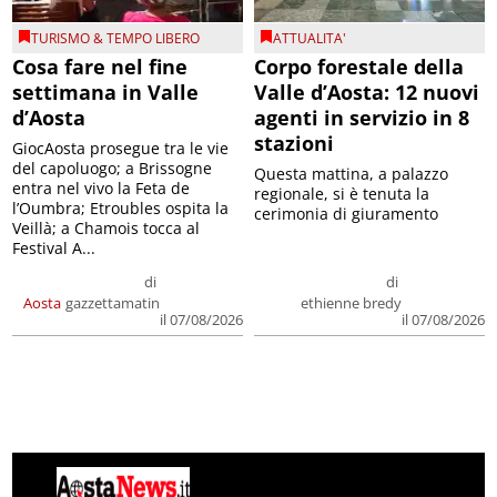
TURISMO & TEMPO LIBERO
ATTUALITA'
Cosa fare nel fine
Corpo forestale della
settimana in Valle
Valle d’Aosta: 12 nuovi
d’Aosta
agenti in servizio in 8
stazioni
GiocAosta prosegue tra le vie
del capoluogo; a Brissogne
Questa mattina, a palazzo
entra nel vivo la Feta de
regionale, si è tenuta la
l’Oumbra; Etroubles ospita la
cerimonia di giuramento
Veillà; a Chamois tocca al
Festival A...
di
di
Aosta
gazzettamatin
ethienne bredy
il 07/08/2026
il 07/08/2026