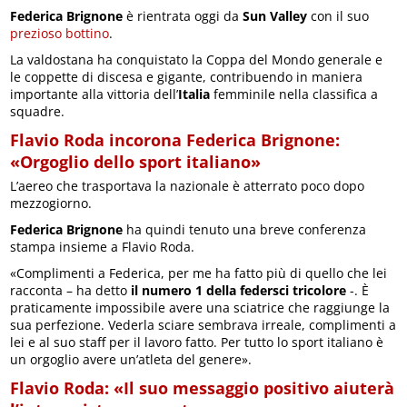
Federica Brignone
è rientrata oggi da
Sun Valley
con il suo
prezioso bottino
.
La valdostana ha conquistato la Coppa del Mondo generale e
le coppette di discesa e gigante, contribuendo in maniera
importante alla vittoria dell’
Italia
femminile nella classifica a
squadre.
Flavio Roda incorona Federica Brignone:
«Orgoglio dello sport italiano»
L’aereo che trasportava la nazionale è atterrato poco dopo
mezzogiorno.
Federica Brignone
ha quindi tenuto una breve conferenza
stampa insieme a Flavio Roda.
«Complimenti a Federica, per me ha fatto più di quello che lei
racconta – ha detto
il numero 1 della federsci tricolore
-. È
praticamente impossibile avere una sciatrice che raggiunge la
sua perfezione. Vederla sciare sembrava irreale, complimenti a
lei e al suo staff per il lavoro fatto. Per tutto lo sport italiano è
un orgoglio avere un’atleta del genere».
Flavio Roda: «Il suo messaggio positivo aiuterà