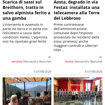
Scarica di sassi sul
Aosta, degrado in via
Breithorn, tratto in
Festaz: installata una
salvo alpinista ferito a
telecamera alla Torre
una gamba
del Lebbroso
L'intervento è avvenuto in
Prime contromosse
parte via terra e in parte con
dell'amministrazione
l'elicottero a causa delle
comunale dopo l'esposto
condizioni meteo. L'alpinista
presentato da residenti della
non ha riportato gravi ferite
zona; promessi anche
maggiori controlli e ulteriori
inter...
di
di
cervinia
Alessandro Bianchet
Aosta
Alessandro Bianchet
il 07/08/2026
il 07/08/2026