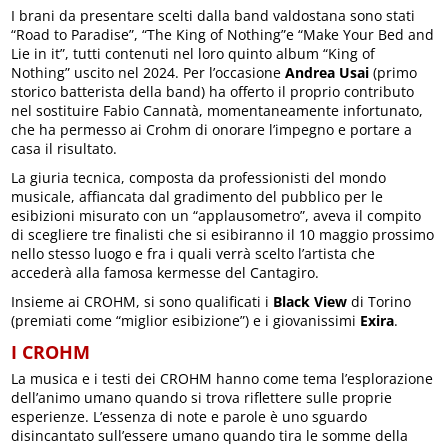
I brani da presentare scelti dalla band valdostana sono stati
“Road to Paradise”, “The King of Nothing”e “Make Your Bed and
Lie in it”, tutti contenuti nel loro quinto album “King of
Nothing” uscito nel 2024. Per l’occasione
Andrea Usai
(primo
storico batterista della band) ha offerto il proprio contributo
nel sostituire Fabio Cannatà, momentaneamente infortunato,
che ha permesso ai Crohm di onorare l’impegno e portare a
casa il risultato.
La giuria tecnica, composta da professionisti del mondo
musicale, affiancata dal gradimento del pubblico per le
esibizioni misurato con un “applausometro”, aveva il compito
di scegliere tre finalisti che si esibiranno il 10 maggio prossimo
nello stesso luogo e fra i quali verrà scelto l’artista che
accederà alla famosa kermesse del Cantagiro.
Insieme ai CROHM, si sono qualificati i
Black View
di Torino
(premiati come “miglior esibizione”) e i giovanissimi
Exira
.
I CROHM
La musica e i testi dei CROHM hanno come tema l’esplorazione
dell’animo umano quando si trova riflettere sulle proprie
esperienze. L’essenza di note e parole è uno sguardo
disincantato sull’essere umano quando tira le somme della