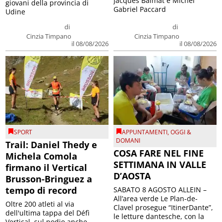
Jacques Balmat e Michel
giovani della provincia di
Gabriel Paccard
Udine
di
di
Cinzia Timpano
Cinzia Timpano
il 08/08/2026
il 08/08/2026
SPORT
APPUNTAMENTI
,
OGGI &
DOMANI
Trail: Daniel Thedy e
COSA FARE NEL FINE
Michela Comola
SETTIMANA IN VALLE
firmano il Vertical
D’AOSTA
Brusson-Bringuez a
tempo di record
SABATO 8 AGOSTO ALLEIN –
All’area verde Le Plan-de-
Oltre 200 atleti al via
Clavel prosegue “ItinerDante”,
dell'ultima tappa del Défì
le letture dantesche, con la
Vertical, sul podio anche