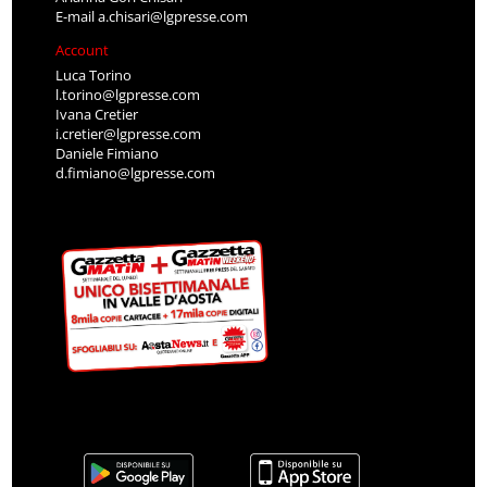
E-mail
a.chisari@lgpresse.com
Account
Luca Torino
l.torino@lgpresse.com
Ivana Cretier
i.cretier@lgpresse.com
Daniele Fimiano
d.fimiano@lgpresse.com