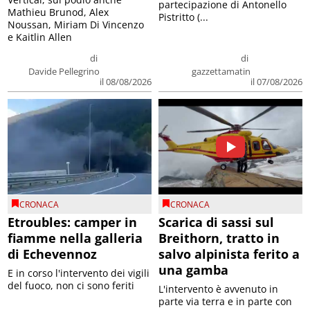
partecipazione di Antonello
Mathieu Brunod, Alex
Pistritto (...
Noussan, Miriam Di Vincenzo
e Kaitlin Allen
di
di
Davide Pellegrino
gazzettamatin
il 08/08/2026
il 07/08/2026
CRONACA
CRONACA
Etroubles: camper in
Scarica di sassi sul
fiamme nella galleria
Breithorn, tratto in
di Echevennoz
salvo alpinista ferito a
una gamba
E in corso l'intervento dei vigili
del fuoco, non ci sono feriti
L'intervento è avvenuto in
parte via terra e in parte con