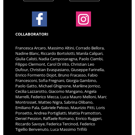
COLLABORATORI
Francesca Arcaro, Massimo Altini, Corrado Bellora,
Nadine Blanc, Riccardo Bortolotti, Manila Calipari,
Giulia Calisti, Nadia Camposaragna, Paolo Ciambi,
Filippo Clermont, Carol Di Vito, Christian Leo
Dufour, Christian Evaspasiano, Giuseppe Farinella,
Enrico Formento Dojot, Bruno Fracasso, Fabio
Francesconi, Sofia Fregnani, Giorgia Gambino,
Paolo Gatto, Michael Ghignone, Marlène Jorrioz,
Cecilia Lazzarotto, Giacomo Mangano, Angela
Marrelli, Federico Mecca, Luca Mauro Melloni, Marc
Montrosset, Matteo Nigra, Sabrina Olibano,
Emiliano Pala, Gabriele Peloso, Maurizio Pitti, Loris
Ponsetto, Andrea Portigliatti, Mattia Pramotton,
Deniel Pession, Raffaele Romano, Enrico Ruggeri,
Riccardo Savoye, Federica Tercinod, Federico
Tigellio Benvenuto, Luca Massimo Trifilò