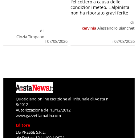
l'elicottero a causa delle
condizioni meteo. L'alpinista
non ha riportato gravi ferite
di
cervinia
Alessandro Bianchet
di
Cinzia Timpano
il 07/08/2026
il 07/08/2026
Quotidiano online Iscrizione al Tribunale di Aosta n.
8/2012
Autorizzazione del 13/12/2012
www.gazzettamatin.com
Editore
LG PRESSE S.R.L.
via Festaz, 52 11100 AOSTA