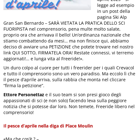
legge ad esempio
in un post della
pagina Ski Alp
Gran San Bernardo – SARÀ VIETATA LA PRATICA DELLO SCI
FUORIPISTA nel comprensorio, pena multe molto salate,
proprio ora che arrivava il bello! Un’ordinanza nazionale che
stiamo combattendo da mesi… ma non finisce qui, abbiamo
deciso di avviare una PETIZIONE che potete trovare nel nostro
link QUI SOTTO, FIRMATELA ORA! Restate connessi, vi terremo
aggiornati!… e lunga vita al Freeride!».
Un duro colpo al cuore per tutti i freerider per i quali Crevacol
e tutto il comprensorio sono un vero paradiso. Ma eccolo lì che
il pesce d’aprile arriva, sulla rabbia che monta nel cliccare
“firma la petizione”.
Ettore Personettaz
e il suo team si son presi gioco degli
appassionati di sci (e non solo) facendo leva sulla peggiore
notizia che si potesse dar loro. Non temete, Freeride libero nel
comprensorio!
Il pesce d’aprile nella diga di Place Moulin
«Ma che cos’è ? –