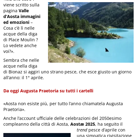
viene scritto sulla
pagina
Valle
d’Aosta immagini
ed emozioni
–
Cosa c’è lì nelle
acque della diga
di Place Moulin ?
Lo vedete anche
voi?».
Sembra che nelle
acque nella diga
di Bionaz si aggiri uno strano pesce, che esce giusto un giorno
all’anno: il 1° aprile.
Da oggi Augusta Praetoria su tutti i cartelli
«Aosta non esiste più, per tutto l’anno chiamatela Augusta
Praetoria».
Anche l’account ufficiale delle celebrazioni del 2050esimo
compleanno della città di Aosta,
Aostæ 2025
, ha seguito il
trend
pesce d’aprile con
una simpatica rivisitazione