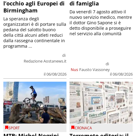
l’occhio agli Europei di
di famiglia
Birmingham
Da venerdì 7 agosto attivo il
nuovo servizio medico, mentre
La speranza degli
il dottor Gino Sapone si è
organizzatori è di portare sulla
detto disponibile a proseguire
pedana del salotto buono
nel servizio alla comunità
della città alcuni atleti reduci
dalla rassegna continentale in
programma ...
di
Redazione Aostanews.it
di
Nus
Fausto Vassoney
il 06/08/2026
il 06/08/2026
SPORT
CRONACA
MTB: Michel Negrini
Terremoto editoria: il