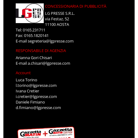
CONCESSIONARIA DI PUBBLICITÀ
LG PRESSE S.R.L.
via Festaz, 52
11100 AOSTA
Tel: 0165.231711
Fax: 0165.1820141
E-mail
segreteria@lgpresse.com
RESPONSABILE DI AGENZIA
Arianna Gori Chisari
E-mail
a.chisari@lgpresse.com
Account
Luca Torino
l.torino@lgpresse.com
Ivana Cretier
i.cretier@lgpresse.com
Daniele Fimiano
d.fimiano@lgpresse.com