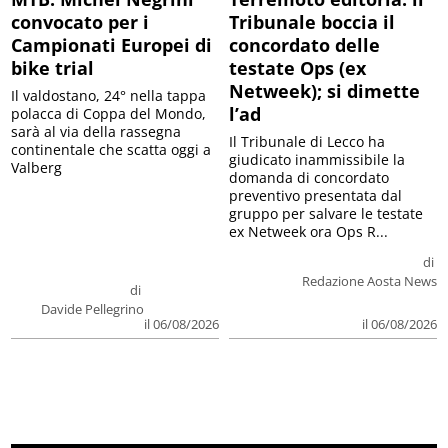
convocato per i
Tribunale boccia il
Campionati Europei di
concordato delle
bike trial
testate Ops (ex
Netweek); si dimette
Il valdostano, 24° nella tappa
l’ad
polacca di Coppa del Mondo,
sarà al via della rassegna
Il Tribunale di Lecco ha
continentale che scatta oggi a
giudicato inammissibile la
Valberg
domanda di concordato
preventivo presentata dal
gruppo per salvare le testate
ex Netweek ora Ops R...
di
Redazione Aosta News
di
Davide Pellegrino
il 06/08/2026
il 06/08/2026