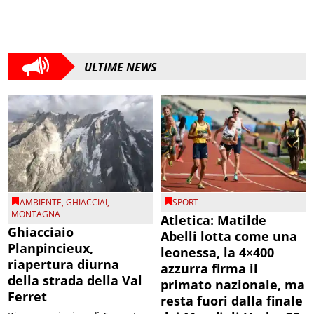
ULTIME NEWS
AMBIENTE
,
GHIACCIAI
,
SPORT
MONTAGNA
Atletica: Matilde
Ghiacciaio
Abelli lotta come una
Planpincieux,
leonessa, la 4×400
riapertura diurna
azzurra firma il
della strada della Val
primato nazionale, ma
Ferret
resta fuori dalla finale