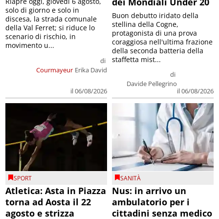
dei Mondiali Under 20
Riapre oggi, giovedì 6 agosto,
solo di giorno e solo in
Buon debutto iridato della
discesa, la strada comunale
stellina della Cogne,
della Val Ferret; si riduce lo
protagonista di una prova
scenario di rischio, in
coraggiosa nell'ultima frazione
movimento u...
della seconda batteria della
staffetta mist...
di
Courmayeur
Erika David
di
Davide Pellegrino
il 06/08/2026
il 06/08/2026
SPORT
SANITÀ
Atletica: Asta in Piazza
Nus: in arrivo un
torna ad Aosta il 22
ambulatorio per i
agosto e strizza
cittadini senza medico