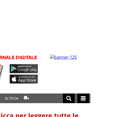
ALTRO
licca per leggere tutte le