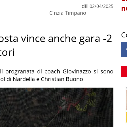
di
il
02/04/2025
n
Cinzia Timpano
C
Aosta vince anche gara -2
tori
 gli orogranata di coach Giovinazzo si sono
gol di Nardella e Christian Buono