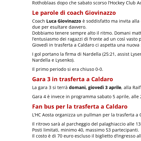
Rothoblaas dopo che sabato scorso l’Hockey Club A
Le parole di coach Giovinazzo
Coach
Luca Giovinazzo
è soddisfatto ma invita alla
due per esultare davvero.
Dobbiamo tenere sempre alto il ritmo. Domani matt
l’entusiasmo dei ragazzi di fronte ad un così vasto 
Giovedì in trasferta a Caldaro ci aspetta una nuova 
I gol portano la firma di Nardella (25:21, assist Lys
Nardella e Lysenko).
Il primo periodo si era chiuso 0-0.
Gara 3 in trasferta a Caldaro
La gara 3 si terrà
domani, giovedì 3 aprile
, alla Ra
Gara 4 è invece in programma sabato 5 aprile, alle 2
Fan bus per la trasferta a Caldaro
L’HC Aosta organizza un pullman per la trasferta a 
Il ritrovo sarà al parcheggio del palaghiaccio alle 13
Posti limitati, minimo 40, massimo 53 partecipanti.
Il costo è di 70 euro escluso il biglietto d’ingresso a