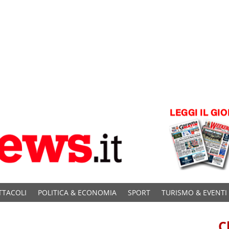
TTACOLI
POLITICA & ECONOMIA
SPORT
TURISMO & EVENTI
C