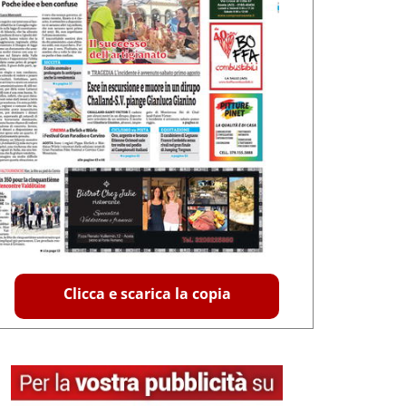
Clicca e scarica la copia