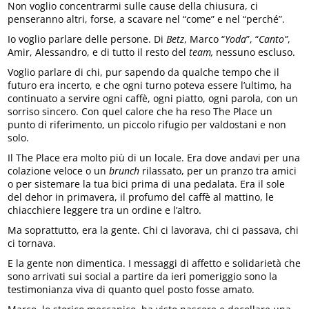
Non voglio concentrarmi sulle cause della chiusura, ci
penseranno altri, forse, a scavare nel “come” e nel “perché”.
Io voglio parlare delle persone. Di
Betz
, Marco “
Yoda
”, “
Canto”
,
Amir, Alessandro, e di tutto il resto del
team
,
nessuno escluso.
Voglio parlare di chi, pur sapendo da qualche tempo che il
futuro era incerto, e che ogni turno poteva essere l’ultimo, ha
continuato a servire ogni caffè, ogni piatto, ogni parola, con un
sorriso sincero. Con quel calore che ha reso The Place un
punto di riferimento, un piccolo rifugio per valdostani e non
solo.
Il The Place era molto più di un locale. Era dove andavi per una
colazione veloce o un
brunch
rilassato, per un pranzo tra amici
o per sistemare la tua bici prima di una pedalata. Era il sole
del dehor in primavera, il profumo del caffè al mattino, le
chiacchiere leggere tra un ordine e l’altro.
Ma soprattutto, era la gente. Chi ci lavorava, chi ci passava, chi
ci tornava.
E la gente non dimentica. I messaggi di affetto e solidarietà che
sono arrivati sui social a partire da ieri pomeriggio sono la
testimonianza viva di quanto quel posto fosse amato.