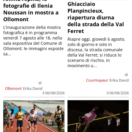
Ghiacciaio
fotografie di Ilenia
Planpincieux,
Noussan in mostra a
riapertura diurna
Ollomont
della strada della Val
L'inaugurazione della mostra
Ferret
fotografica è in programma
venerdì 7 agosto alle 18, nella
Riapre oggi, giovedì 6 agosto,
sala espositiva del Comune di
solo di giorno e solo in
Ollomont; le immagini esposte
discesa, la strada comunale
sa...
della Val Ferret; si riduce lo
scenario di rischio, in
movimento u...
di
Courmayeur
Erika David
di
Ollomont
Erika David
il 06/08/2026
il 06/08/2026