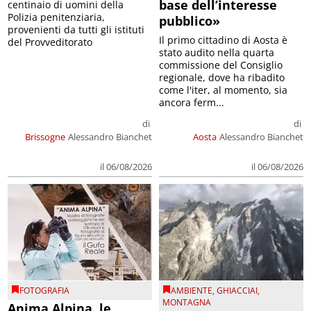
base dell’interesse
centinaio di uomini della
Polizia penitenziaria,
pubblico»
provenienti da tutti gli istituti
Il primo cittadino di Aosta è
del Provveditorato
stato audito nella quarta
commissione del Consiglio
regionale, dove ha ribadito
come l'iter, al momento, sia
ancora ferm...
di
di
Brissogne
Alessandro Bianchet
Aosta
Alessandro Bianchet
il 06/08/2026
il 06/08/2026
FOTOGRAFIA
AMBIENTE
,
GHIACCIAI
,
MONTAGNA
Anima Alpina, le