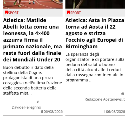
SPORT
SPORT
Atletica: Matilde
Atletica: Asta in Piazza
Abelli lotta come una
torna ad Aosta il 22
leonessa, la 4×400
agosto e strizza
azzurra firma il
l’occhio agli Europei di
primato nazionale, ma
Birmingham
resta fuori dalla finale
La speranza degli
dei Mondiali Under 20
organizzatori è di portare sulla
pedana del salotto buono
Buon debutto iridato della
della città alcuni atleti reduci
stellina della Cogne,
dalla rassegna continentale in
protagonista di una prova
programma ...
coraggiosa nell'ultima frazione
della seconda batteria della
staffetta mist...
di
Redazione Aostanews.it
di
Davide Pellegrino
il 06/08/2026
il 06/08/2026