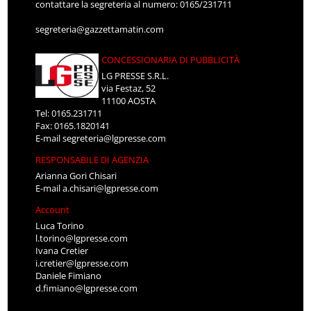
contattare la segreteria al numero: 0165/231711
segreteria@gazzettamatin.com
CONCESSIONARIA DI PUBBLICITÀ
LG PRESSE S.R.L.
via Festaz, 52
11100 AOSTA
Tel: 0165.231711
Fax: 0165.1820141
E-mail
segreteria@lgpresse.com
RESPONSABILE DI AGENZIA
Arianna Gori Chisari
E-mail
a.chisari@lgpresse.com
Account
Luca Torino
l.torino@lgpresse.com
Ivana Cretier
i.cretier@lgpresse.com
Daniele Fimiano
d.fimiano@lgpresse.com