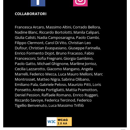
COLLABORATORI
Francesca Arcaro, Massimo Altini, Corrado Bellora,
Nadine Blanc, Riccardo Bortolotti, Manila Calipari,
Giulia Calisti, Nadia Camposaragna, Paolo Ciambi,
Filippo Clermont, Carol Di Vito, Christian Leo
Dufour, Christian Evaspasiano, Giuseppe Farinella,
Enrico Formento Dojot, Bruno Fracasso, Fabio
Francesconi, Sofia Fregnani, Giorgia Gambino,
Paolo Gatto, Michael Ghignone, Marlène Jorrioz,
Cecilia Lazzarotto, Giacomo Mangano, Angela
Marrelli, Federico Mecca, Luca Mauro Melloni, Marc
Montrosset, Matteo Nigra, Sabrina Olibano,
Emiliano Pala, Gabriele Peloso, Maurizio Pitti, Loris
Ponsetto, Andrea Portigliatti, Mattia Pramotton,
Deniel Pession, Raffaele Romano, Enrico Ruggeri,
Riccardo Savoye, Federica Tercinod, Federico
Tigellio Benvenuto, Luca Massimo Trifilò