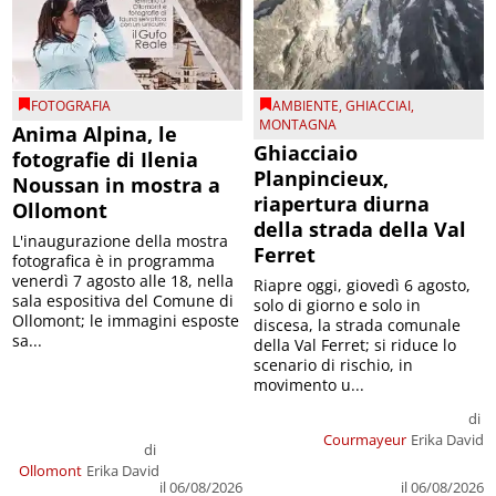
FOTOGRAFIA
AMBIENTE
,
GHIACCIAI
,
MONTAGNA
Anima Alpina, le
Ghiacciaio
fotografie di Ilenia
Planpincieux,
Noussan in mostra a
riapertura diurna
Ollomont
della strada della Val
L'inaugurazione della mostra
Ferret
fotografica è in programma
venerdì 7 agosto alle 18, nella
Riapre oggi, giovedì 6 agosto,
sala espositiva del Comune di
solo di giorno e solo in
Ollomont; le immagini esposte
discesa, la strada comunale
sa...
della Val Ferret; si riduce lo
scenario di rischio, in
movimento u...
di
Courmayeur
Erika David
di
Ollomont
Erika David
il 06/08/2026
il 06/08/2026