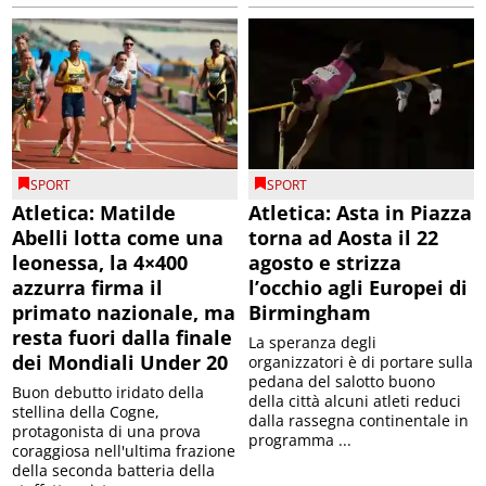
SPORT
SPORT
Atletica: Matilde
Atletica: Asta in Piazza
Abelli lotta come una
torna ad Aosta il 22
leonessa, la 4×400
agosto e strizza
azzurra firma il
l’occhio agli Europei di
primato nazionale, ma
Birmingham
resta fuori dalla finale
La speranza degli
dei Mondiali Under 20
organizzatori è di portare sulla
pedana del salotto buono
Buon debutto iridato della
della città alcuni atleti reduci
stellina della Cogne,
dalla rassegna continentale in
protagonista di una prova
programma ...
coraggiosa nell'ultima frazione
della seconda batteria della