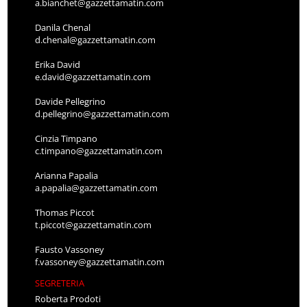
a.bianchet@gazzettamatin.com
Danila Chenal
d.chenal@gazzettamatin.com
Erika David
e.david@gazzettamatin.com
Davide Pellegrino
d.pellegrino@gazzettamatin.com
Cinzia Timpano
c.timpano@gazzettamatin.com
Arianna Papalia
a.papalia@gazzettamatin.com
Thomas Piccot
t.piccot@gazzettamatin.com
Fausto Vassoney
f.vassoney@gazzettamatin.com
SEGRETERIA
Roberta Prodoti