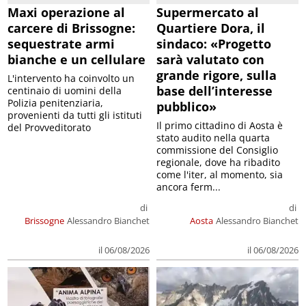
Maxi operazione al
Supermercato al
carcere di Brissogne:
Quartiere Dora, il
sequestrate armi
sindaco: «Progetto
bianche e un cellulare
sarà valutato con
grande rigore, sulla
L'intervento ha coinvolto un
base dell’interesse
centinaio di uomini della
Polizia penitenziaria,
pubblico»
provenienti da tutti gli istituti
Il primo cittadino di Aosta è
del Provveditorato
stato audito nella quarta
commissione del Consiglio
regionale, dove ha ribadito
come l'iter, al momento, sia
ancora ferm...
di
di
Brissogne
Alessandro Bianchet
Aosta
Alessandro Bianchet
il 06/08/2026
il 06/08/2026