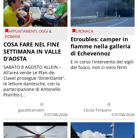
APPUNTAMENTI
,
OGGI &
CRONACA
DOMANI
Etroubles: camper in
COSA FARE NEL FINE
fiamme nella galleria
SETTIMANA IN VALLE
di Echevennoz
D’AOSTA
E in corso l'intervento dei vigili
SABATO 8 AGOSTO ALLEIN –
del fuoco, non ci sono feriti
All’area verde Le Plan-de-
Clavel prosegue “ItinerDante”,
le letture dantesche, con la
partecipazione di Antonello
Pistritto (...
di
di
gazzettamatin
Cinzia Timpano
il 07/08/2026
il 07/08/2026