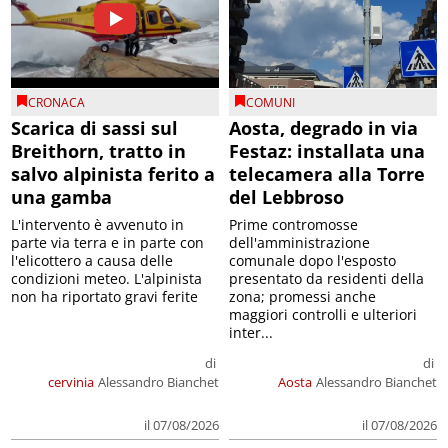
CRONACA
COMUNI
Scarica di sassi sul
Aosta, degrado in via
Breithorn, tratto in
Festaz: installata una
salvo alpinista ferito a
telecamera alla Torre
una gamba
del Lebbroso
L'intervento è avvenuto in
Prime contromosse
parte via terra e in parte con
dell'amministrazione
l'elicottero a causa delle
comunale dopo l'esposto
condizioni meteo. L'alpinista
presentato da residenti della
non ha riportato gravi ferite
zona; promessi anche
maggiori controlli e ulteriori
inter...
di
di
cervinia
Alessandro Bianchet
Aosta
Alessandro Bianchet
il 07/08/2026
il 07/08/2026