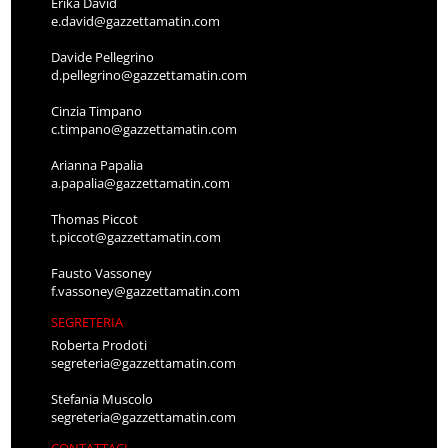
Erika David
e.david@gazzettamatin.com
Davide Pellegrino
d.pellegrino@gazzettamatin.com
Cinzia Timpano
c.timpano@gazzettamatin.com
Arianna Papalia
a.papalia@gazzettamatin.com
Thomas Piccot
t.piccot@gazzettamatin.com
Fausto Vassoney
f.vassoney@gazzettamatin.com
SEGRETERIA
Roberta Prodoti
segreteria@gazzettamatin.com
Stefania Muscolo
segreteria@gazzettamatin.com
CONTATTACI