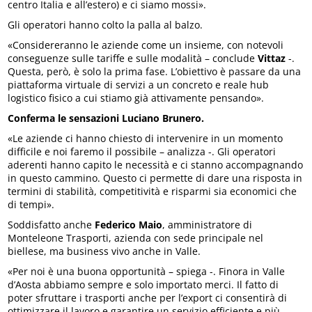
centro Italia e all’estero) e ci siamo mossi».
Gli operatori hanno colto la palla al balzo.
«Considereranno le aziende come un insieme, con notevoli
conseguenze sulle tariffe e sulle modalità – conclude
Vittaz
-.
Questa, però, è solo la prima fase. L’obiettivo è passare da una
piattaforma virtuale di servizi a un concreto e reale hub
logistico fisico a cui stiamo già attivamente pensando».
Conferma le sensazioni Luciano Brunero.
«Le aziende ci hanno chiesto di intervenire in un momento
difficile e noi faremo il possibile – analizza -. Gli operatori
aderenti hanno capito le necessità e ci stanno accompagnando
in questo cammino. Questo ci permette di dare una risposta in
termini di stabilità, competitività e risparmi sia economici che
di tempi».
Soddisfatto anche
Federico Maio
, amministratore di
Monteleone Trasporti, azienda con sede principale nel
biellese, ma business vivo anche in Valle.
«Per noi è una buona opportunità – spiega -. Finora in Valle
d’Aosta abbiamo sempre e solo importato merci. Il fatto di
poter sfruttare i trasporti anche per l’export ci consentirà di
ottimizzare il lavoro e garantire un servizio efficiente e più