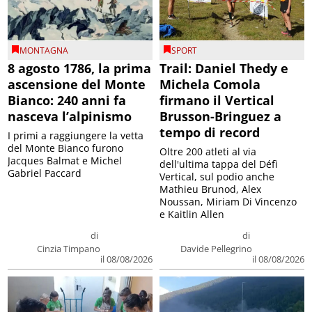
MONTAGNA
SPORT
8 agosto 1786, la prima
Trail: Daniel Thedy e
ascensione del Monte
Michela Comola
Bianco: 240 anni fa
firmano il Vertical
nasceva l’alpinismo
Brusson-Bringuez a
tempo di record
I primi a raggiungere la vetta
del Monte Bianco furono
Oltre 200 atleti al via
Jacques Balmat e Michel
dell'ultima tappa del Défì
Gabriel Paccard
Vertical, sul podio anche
Mathieu Brunod, Alex
Noussan, Miriam Di Vincenzo
e Kaitlin Allen
di
di
Cinzia Timpano
Davide Pellegrino
il 08/08/2026
il 08/08/2026