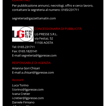
Per pubblicazione annunci, necrologi, offro e cerco lavoro,
contattare la segreteria al numero: 0165/231711
segreteria@gazzettamatin.com
CONCESSIONARIA DI PUBBLICITÀ
LG PRESSE S.R.L.
via Festaz, 52
11100 AOSTA
Tel: 0165.231711
Fax: 0165.1820141
E-mail
segreteria@lgpresse.com
RESPONSABILE DI AGENZIA
Arianna Gori Chisari
E-mail
a.chisari@lgpresse.com
Account
Luca Torino
l.torino@lgpresse.com
Ivana Cretier
i.cretier@lgpresse.com
Daniele Fimiano