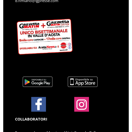
d.fimiano@lgpresse.com
COLLABORATORI