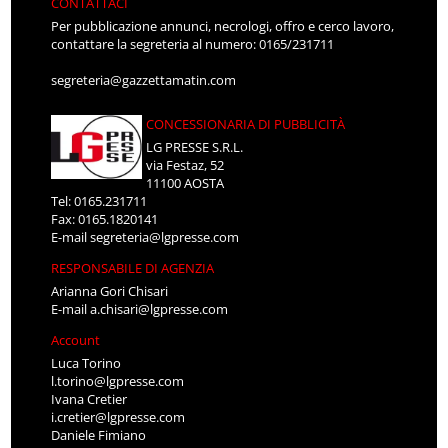
CONTATTACI
Per pubblicazione annunci, necrologi, offro e cerco lavoro,
contattare la segreteria al numero: 0165/231711
segreteria@gazzettamatin.com
CONCESSIONARIA DI PUBBLICITÀ
LG PRESSE S.R.L.
via Festaz, 52
11100 AOSTA
Tel: 0165.231711
Fax: 0165.1820141
E-mail
segreteria@lgpresse.com
RESPONSABILE DI AGENZIA
Arianna Gori Chisari
E-mail
a.chisari@lgpresse.com
Account
Luca Torino
l.torino@lgpresse.com
Ivana Cretier
i.cretier@lgpresse.com
Daniele Fimiano