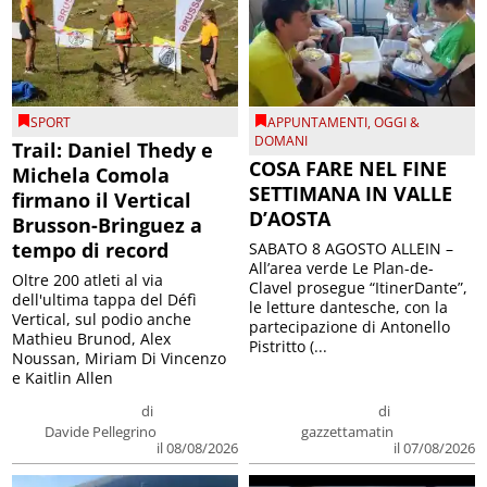
SPORT
APPUNTAMENTI
,
OGGI &
DOMANI
Trail: Daniel Thedy e
COSA FARE NEL FINE
Michela Comola
SETTIMANA IN VALLE
firmano il Vertical
D’AOSTA
Brusson-Bringuez a
tempo di record
SABATO 8 AGOSTO ALLEIN –
All’area verde Le Plan-de-
Oltre 200 atleti al via
Clavel prosegue “ItinerDante”,
dell'ultima tappa del Défì
le letture dantesche, con la
Vertical, sul podio anche
partecipazione di Antonello
Mathieu Brunod, Alex
Pistritto (...
Noussan, Miriam Di Vincenzo
e Kaitlin Allen
di
di
Davide Pellegrino
gazzettamatin
il 08/08/2026
il 07/08/2026