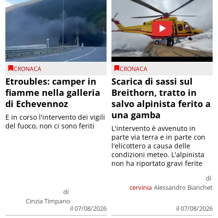
CRONACA
CRONACA
Etroubles: camper in
Scarica di sassi sul
fiamme nella galleria
Breithorn, tratto in
di Echevennoz
salvo alpinista ferito a
una gamba
E in corso l'intervento dei vigili
del fuoco, non ci sono feriti
L'intervento è avvenuto in
parte via terra e in parte con
l'elicottero a causa delle
condizioni meteo. L'alpinista
non ha riportato gravi ferite
di
cervinia
Alessandro Bianchet
di
Cinzia Timpano
il 07/08/2026
il 07/08/2026