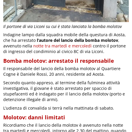
Il portone di via Liconi su cui è stata lanciata la bomba molotov
Indagine lampo dalla squadra mobile della questura di Aosta,
che ha arrestato
l’autore del lancio della bomba molotov
,
avvenuto nella
notte tra martedì e mercoledì
contro il portone
di ingresso del condiminio al civico 8C di via Liconi.
Bomba molotov: arrestato il responsabile
Il responsabile del lancio della bomba molotov al Quartiere
Cogne è Daniele Rossi, 20 anni, residente ad Aosta.
Secondo quanto appreso, al termine della fulminea attività
investigativa, il giovane è stato arrestato per spaccio di
stupefacenti ed è indagato per il lancio della molotov (porto e
detenzione illegale di armi).
L’udienza di convalida si terrà nella mattinata di sabato.
Molotov: danni limitati
Ricordiamo che il lancio della molotov è avvenuto nella notte
tra martedì e mercoledì, intorno alle 2.30 del mattino, quando