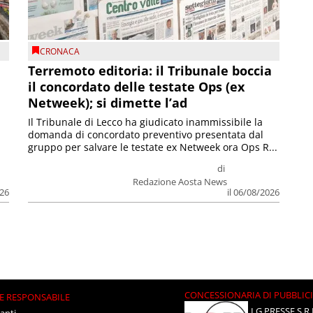
CRONACA
Terremoto editoria: il Tribunale boccia
il concordato delle testate Ops (ex
Netweek); si dimette l’ad
Il Tribunale di Lecco ha giudicato inammissibile la
domanda di concordato preventivo presentata dal
gruppo per salvare le testate ex Netweek ora Ops R...
di
Redazione Aosta News
026
il 06/08/2026
CONCESSIONARIA DI PUBBLIC
E RESPONSABILE
LG PRESSE S.R.
anti