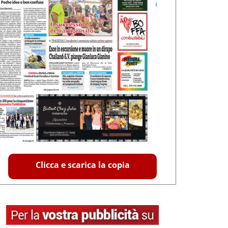
Clicca e scarica la copia