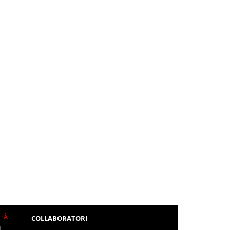
ITÀ
COLLABORATORI
L.