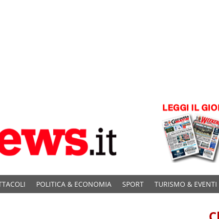
TTACOLI
POLITICA & ECONOMIA
SPORT
TURISMO & EVENTI
C