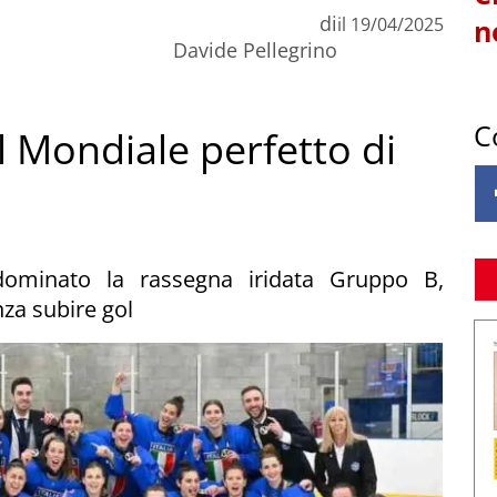
di
il
19/04/2025
n
Davide Pellegrino
C
l Mondiale perfetto di
 dominato la rassegna iridata Gruppo B,
nza subire gol