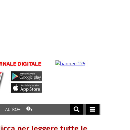
ALTRO
licca per leggere tutte le