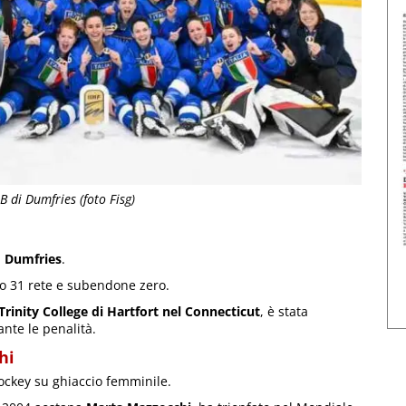
B di Dumfries (foto Fisg)
i
Dumfries
.
do 31 rete e subendone zero.
Trinity College di Hartfort nel Connecticut
, è stata
nte le penalità.
hi
ockey su ghiaccio femminile.