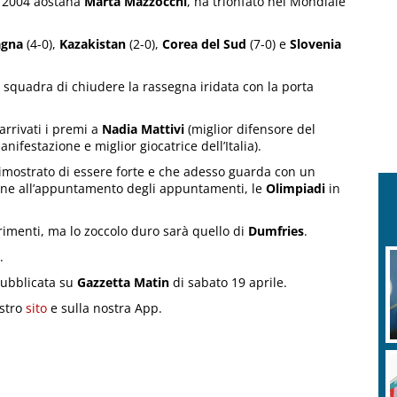
e 2004 aostana
Marta Mazzocchi
, ha trionfato nel Mondiale
agna
(4-0),
Kazakistan
(2-0),
Corea del Sud
(7-0) e
Slovenia
 squadra di chiudere la rassegna iridata con la porta
arrivati i premi a
Nadia Mattivi
(miglior difensore del
nifestazione e miglior giocatrice dell’Italia).
mostrato di essere forte e che adesso guarda con un
zione all’appuntamento degli appuntamenti, le
Olimpiadi
in
rimenti, ma lo zoccolo duro sarà quello di
Dumfries
.
.
 pubblicata su
Gazzetta Matin
di sabato 19 aprile.
ostro
sito
e sulla nostra App.