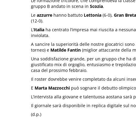
Le formazione tricolore, che comprendeva la class
gruppo B andato in scena in
Scozia
.
Le
azzurre
hanno battuto
Lettonia
(6-0),
Gran Bret
(12-0).
L’
Italia
ha centrato l’impresa mai riuscita a nessuna
inviolata.
A sancire la superiorità delle nostre giocatrici sono 
torneo) e
Matilde Fantin
(miglior attaccante della ma
Una soddisfazione grande, per un gruppo che ha di
giustificato mix di orgoglio, entusiasmo e trepida
casa del prossimo febbraio.
Il roster dovrebbe venire completato da alcuni inse
E
Marta Mazzocchi
può sognare il debutto olimpico
L’intervista alla giovane e talentuosa aostana sarà
Il giornale sarà disponibile in replica digitale sul n
(d.p.)