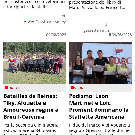
per sostenere i costi veterinari
presentazione del libro di
e far ripartire la stalla
Maria Vassallo ed Enrico F...
di
Arvier
Fausto Vassoney
di
gazzettamatin
il 09/08/2026
il 09/08/2026
BATAILLES
SPORT
Batailles de Reines:
Podismo: Leon
Tiky, Alouette e
Martinet e Loic
Amoureuse regine a
Proment dominano la
Breuil-Cervinia
Staffetta Americana
Per la seconda eliminatoria
Il duo del Parco Alpi Apuane a
estiva, in arena 84 bovine.
segno a Gressan, tra le donne