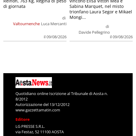
Reinon, 763 Kg, Regina di peso
vincono Elisa Vitton Mea e
di giornata
Sabina Marquet, nel misto
trionfano Laura Segor e Mikael
Mongi...
di
Valtournenche
Luca Mercanti
di
Davide Pellegrino
il 09/08/2026
il 09/08/2026
Quotidiano online Iscrizione al Tribunale di Aosta n.
8/2012
Autorizzazione del 13/12/2012
www.gazzettamatin.com
Editore
LG PRESSE S.R.L.
via Festaz, 52 11100 AOSTA