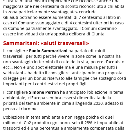
Si tratta di una misura importante che riconosce anche una
maggiorazione nei centesimi di sconto riconosciuto a chi abita
in zona particolarmente svantaggiate» conclude.
Gli aiuti potranno essere aumentati di 7 centesimo al litro in
caso di Comune svantaggiato e di 4 centesimi ulteriori in caso
di Comune parzialmente svantaggiato. I Comuni dovranno
essere individuati da un’apposita delibera di Giunta.
Sammaritani: «aiuti trasversali»
Il consigliere
Paolo Sammaritani
ha parlato di «aiuti
trasversali, per tutti perchè vivere in zone come la nostra ha
uno svantaggio in termini di costo della vita, potere d’acquisto
ecc… Non è uno spot elettorale ma è una misura per tutti i
valdostani – ha detto il consigliere, anticipando una proposta
di legge per un bonus riservato alle famiglie che sostegno costi
importanti per i centri estivi dei propri figli.
Il consigliere
Simone Perron
ha anticipato l’obiezione in tema
ambientale, «l’Europa sembra essersi dimenticata della
priorità del tema ambiente in cima all’Agenda 2030, adesso si
pensa al riarmo».
L’obiezione in tema ambientale non regge poiché di quel
milione di Co2 prodotto ogni anno, solo il 28% è imputabile ai
trasporti ed è una percentuale ampiamente compensata dalla