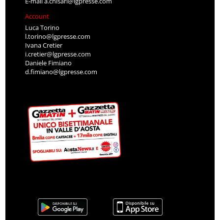
E-mail
a.chisari@lgpresse.com
Account
Luca Torino
l.torino@lgpresse.com
Ivana Cretier
i.cretier@lgpresse.com
Daniele Fimiano
d.fimiano@lgpresse.com