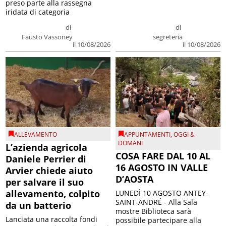
preso parte alla rassegna
iridata di categoria
di
di
Fausto Vassoney
segreteria
il 10/08/2026
il 10/08/2026
ALLEVAMENTO
APPUNTAMENTI
,
OGGI &
DOMANI
L’azienda agricola
COSA FARE DAL 10 AL
Daniele Perrier di
16 AGOSTO IN VALLE
Arvier chiede aiuto
D’AOSTA
per salvare il suo
allevamento, colpito
LUNEDÌ 10 AGOSTO ANTEY-
SAINT-ANDRÉ - Alla Sala
da un batterio
mostre Biblioteca sarà
Lanciata una raccolta fondi
possibile partecipare alla