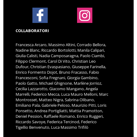
COLLABORATORI
Francesca Arcaro, Massimo Altini, Corrado Bellora,
Nadine Blanc, Riccardo Bortolotti, Manila Calipari,
Giulia Calisti, Nadia Camposaragna, Paolo Ciambi,
Filippo Clermont, Carol Di Vito, Christian Leo
Dufour, Christian Evaspasiano, Giuseppe Farinella,
Enrico Formento Dojot, Bruno Fracasso, Fabio
Francesconi, Sofia Fregnani, Giorgia Gambino,
Paolo Gatto, Michael Ghignone, Marlène Jorrioz,
Cecilia Lazzarotto, Giacomo Mangano, Angela
Marrelli, Federico Mecca, Luca Mauro Melloni, Marc
Montrosset, Matteo Nigra, Sabrina Olibano,
Emiliano Pala, Gabriele Peloso, Maurizio Pitti, Loris
Ponsetto, Andrea Portigliatti, Mattia Pramotton,
Deniel Pession, Raffaele Romano, Enrico Ruggeri,
Riccardo Savoye, Federica Tercinod, Federico
Tigellio Benvenuto, Luca Massimo Trifilò