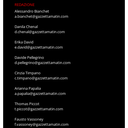
REDAZIONE
Alessandro Bianchet
a.bianchet@gazzettamatin.com
Danila Chenal
d.chenal@gazzettamatin.com
Erika David
e.david@gazzettamatin.com
Davide Pellegrino
d.pellegrino@gazzettamatin.com
Cinzia Timpano
c.timpano@gazzettamatin.com
Arianna Papalia
a.papalia@gazzettamatin.com
Thomas Piccot
t.piccot@gazzettamatin.com
Fausto Vassoney
f.vassoney@gazzettamatin.com