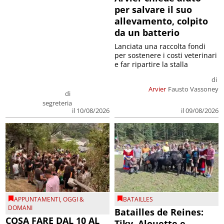
per salvare il suo
allevamento, colpito
da un batterio
Lanciata una raccolta fondi
per sostenere i costi veterinari
e far ripartire la stalla
di
Arvier
Fausto Vassoney
di
segreteria
il 09/08/2026
il 10/08/2026
APPUNTAMENTI
,
OGGI &
BATAILLES
DOMANI
Batailles de Reines:
COSA FARE DAL 10 AL
Tiky, Alouette e