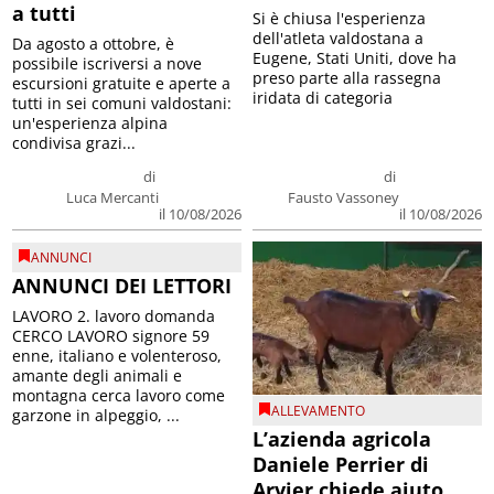
a tutti
Si è chiusa l'esperienza
dell'atleta valdostana a
Da agosto a ottobre, è
Eugene, Stati Uniti, dove ha
possibile iscriversi a nove
preso parte alla rassegna
escursioni gratuite e aperte a
iridata di categoria
tutti in sei comuni valdostani:
un'esperienza alpina
condivisa grazi...
di
di
Luca Mercanti
Fausto Vassoney
il 10/08/2026
il 10/08/2026
ANNUNCI
ANNUNCI DEI LETTORI
LAVORO 2. lavoro domanda
CERCO LAVORO signore 59
enne, italiano e volenteroso,
amante degli animali e
montagna cerca lavoro come
ALLEVAMENTO
garzone in alpeggio, ...
L’azienda agricola
Daniele Perrier di
Arvier chiede aiuto