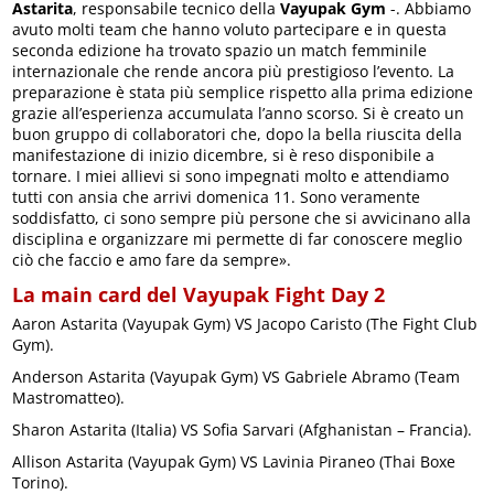
Astarita
, responsabile tecnico della
Vayupak Gym
-. Abbiamo
avuto molti team che hanno voluto partecipare e in questa
seconda edizione ha trovato spazio un match femminile
internazionale che rende ancora più prestigioso l’evento. La
preparazione è stata più semplice rispetto alla prima edizione
grazie all’esperienza accumulata l’anno scorso. Si è creato un
buon gruppo di collaboratori che, dopo la bella riuscita della
manifestazione di inizio dicembre, si è reso disponibile a
tornare. I miei allievi si sono impegnati molto e attendiamo
tutti con ansia che arrivi domenica 11. Sono veramente
soddisfatto, ci sono sempre più persone che si avvicinano alla
disciplina e organizzare mi permette di far conoscere meglio
ciò che faccio e amo fare da sempre».
La main card del Vayupak Fight Day 2
Aaron Astarita (Vayupak Gym) VS Jacopo Caristo (The Fight Club
Gym).
Anderson Astarita (Vayupak Gym) VS Gabriele Abramo (Team
Mastromatteo).
Sharon Astarita (Italia) VS Sofia Sarvari (Afghanistan – Francia).
Allison Astarita (Vayupak Gym) VS Lavinia Piraneo (Thai Boxe
Torino).