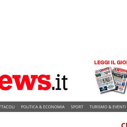
TTACOLI
POLITICA & ECONOMIA
SPORT
TURISMO & EVENTI
C