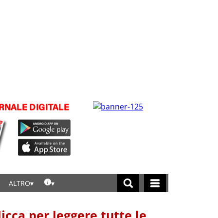
ALTRO
licca per leggere tutte le