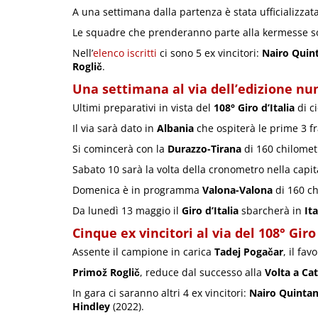
A una settimana dalla partenza è stata ufficializzata l
Le squadre che prenderanno parte alla kermesse s
Nell’
elenco iscritti
ci sono 5 ex vincitori:
Nairo Quin
Roglič
.
Una settimana al via dell’edizione num
Ultimi preparativi in vista del
108° Giro d’Italia
di ci
Il via sarà dato in
Albania
che ospiterà le prime 3 fr
Si comincerà con la
Durazzo-Tirana
di 160 chilometr
Sabato 10 sarà la volta della cronometro nella capita
Domenica è in programma
Valona-Valona
di 160 ch
Da lunedì 13 maggio il
Giro d’Italia
sbarcherà in
Ita
Cinque ex vincitori al via del 108° Giro 
Assente il campione in carica
Tadej Pogačar
, il fa
Primož Roglič
, reduce dal successo alla
Volta a Ca
In gara ci saranno altri 4 ex vincitori:
Nairo Quinta
Hindley
(2022).