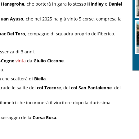
– Hansgrohe
, che porterà in gara lo stesso
Hindley
e
Daniel
Juan Ayuso
, che nel 2025 ha già vinto 5 corse, compresa la
aac Del Toro
, compagno di squadra proprio dell’iberico.
ssenza di 3 anni.
o-Cogne
vinta
da
Giulio Ciccone
.
ra.
a che scatterà di
Biella
.
trade le salite del
col Tzecore
, del
col San Pantaleone
, del
ilometri che incoronerà il vincitore dopo la durissima
 passaggio della
Corsa Rosa
.