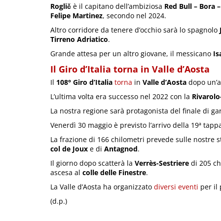
Roglič
è il capitano dell’ambiziosa
Red Bull – Bora 
Felipe Martinez
, secondo nel 2024.
Altro corridore da tenere d’occhio sarà lo spagnolo
Tirreno Adriatico
.
Grande attesa per un altro giovane, il messicano
Is
Il Giro d’Italia torna in Valle d’Aosta
Il
108° Giro d’Italia
torna
in
Valle d’Aosta
dopo un’a
L’ultima volta era successo nel 2022 con la
Rivarol
La nostra regione sarà protagonista del finale di ga
Venerdì 30 maggio è previsto l’arrivo della 19ª tapp
La frazione di 166 chilometri prevede sulle nostre s
col de Joux
e di
Antagnod
.
Il giorno dopo scatterà la
Verrès-Sestriere
di 205 ch
ascesa al
colle delle Finestre
.
La Valle d’Aosta ha organizzato
diversi eventi
per il
(d.p.)