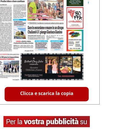
Clicca e scarica la copia