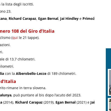
a lista degli iscritti.
ono 23.
tana
,
Richard Carapaz
,
Egan Bernal
,
Jai Hindley
e
Primož
ero 108 del Giro d’Italia
clismo (
qui
le 21 tappe).
azioni.
i.
le di 13.7 chilometri.
ilometri.
lia
con la
Alberobello-Lecce
di 189 chilometri.
d’Italia
vorito rimane in terra slovena.
talunya
, può puntare al bis dopo l’acuto del 2023.
na
(2014),
Richard Carapaz
(2019),
Egan Bernal
(2021) e
Jai