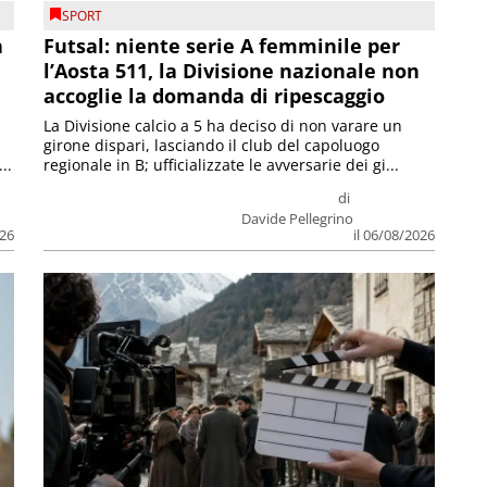
SPORT
a
Futsal: niente serie A femminile per
l’Aosta 511, la Divisione nazionale non
accoglie la domanda di ripescaggio
La Divisione calcio a 5 ha deciso di non varare un
girone dispari, lasciando il club del capoluogo
..
regionale in B; ufficializzate le avversarie dei gi...
di
Davide Pellegrino
026
il 06/08/2026