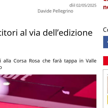
di
il
02/05/2025
n
Davide Pellegrino
C
citori al via dell’edizione
nti alla Corsa Rosa che farà tappa in Valle
o