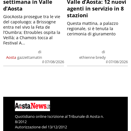
settimana in Valle
Valle d’Aosta: 12 nuovi
d’Aosta
agenti in servizio in 8
stazioni
GiocAosta prosegue tra le vie
del capoluogo; a Brissogne
Questa mattina, a palazzo
entra nel vivo la Feta de
regionale, si è tenuta la
l’Oumbra; Etroubles ospita la
cerimonia di giuramento
Veillà; a Chamois tocca al
Festival A...
di
di
Aosta
gazzettamatin
ethienne bredy
il 07/08/2026
il 07/08/2026
Quotidiano online Iscrizione al Tribunale di Aosta n.
8/2012
Autorizzazione del 13/12/2012