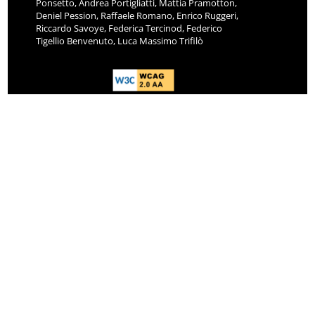
Ponsetto, Andrea Portigliatti, Mattia Pramotton,
Deniel Pession, Raffaele Romano, Enrico Ruggeri,
Riccardo Savoye, Federica Tercinod, Federico
Tigellio Benvenuto, Luca Massimo Trifilò