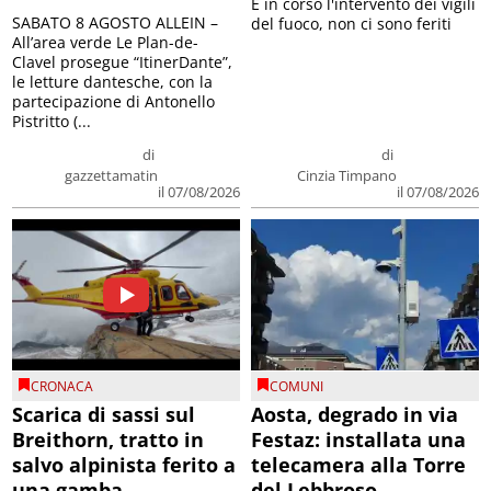
E in corso l'intervento dei vigili
SABATO 8 AGOSTO ALLEIN –
del fuoco, non ci sono feriti
All’area verde Le Plan-de-
Clavel prosegue “ItinerDante”,
le letture dantesche, con la
partecipazione di Antonello
Pistritto (...
di
di
gazzettamatin
Cinzia Timpano
il 07/08/2026
il 07/08/2026
CRONACA
COMUNI
Scarica di sassi sul
Aosta, degrado in via
Breithorn, tratto in
Festaz: installata una
salvo alpinista ferito a
telecamera alla Torre
una gamba
del Lebbroso