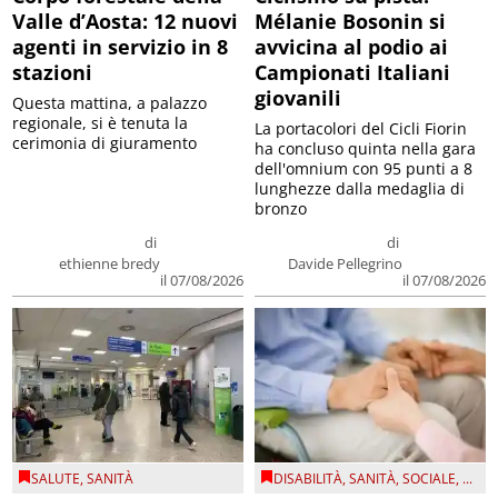
Valle d’Aosta: 12 nuovi
Mélanie Bosonin si
agenti in servizio in 8
avvicina al podio ai
stazioni
Campionati Italiani
giovanili
Questa mattina, a palazzo
regionale, si è tenuta la
La portacolori del Cicli Fiorin
cerimonia di giuramento
ha concluso quinta nella gara
dell'omnium con 95 punti a 8
lunghezze dalla medaglia di
bronzo
di
di
ethienne bredy
Davide Pellegrino
il 07/08/2026
il 07/08/2026
SALUTE
,
SANITÀ
DISABILITÀ
,
SANITÀ
,
SOCIALE
, ...