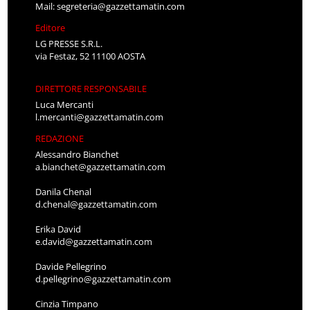
Mail:
segreteria@gazzettamatin.com
Editore
LG PRESSE S.R.L.
via Festaz, 52 11100 AOSTA
DIRETTORE RESPONSABILE
Luca Mercanti
l.mercanti@gazzettamatin.com
REDAZIONE
Alessandro Bianchet
a.bianchet@gazzettamatin.com
Danila Chenal
d.chenal@gazzettamatin.com
Erika David
e.david@gazzettamatin.com
Davide Pellegrino
d.pellegrino@gazzettamatin.com
Cinzia Timpano