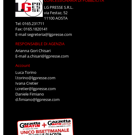
CONCESSIONARIA DI PUBBLICITÀ
LG PRESSE S.R.L.
via Festaz, 52
11100 AOSTA
Tel: 0165.231711
Fax: 0165.1820141
E-mail
segreteria@lgpresse.com
RESPONSABILE DI AGENZIA
Arianna Gori Chisari
E-mail
a.chisari@lgpresse.com
Account
Luca Torino
l.torino@lgpresse.com
Ivana Cretier
i.cretier@lgpresse.com
Daniele Fimiano
d.fimiano@lgpresse.com