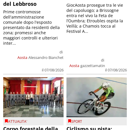
del Lebbroso
GiocAosta prosegue tra le vie
del capoluogo; a Brissogne
Prime contromosse
entra nel vivo la Feta de
dell'amministrazione
l’Oumbra; Etroubles ospita la
comunale dopo l'esposto
Veillà; a Chamois tocca al
presentato da residenti della
Festival A...
zona; promessi anche
maggiori controlli e ulteriori
inter...
di
Aosta
Alessandro Bianchet
di
Aosta
gazzettamatin
il 07/08/2026
il 07/08/2026
ATTUALITA'
SPORT
Corpo forestale della
Ciclismo su pista: