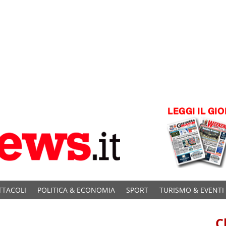
TTACOLI
POLITICA & ECONOMIA
SPORT
TURISMO & EVENTI
C