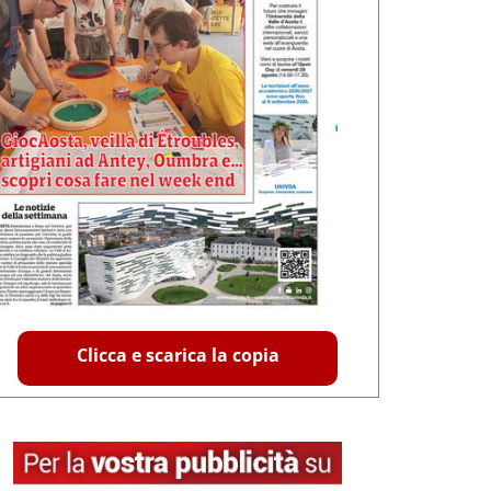
Clicca e scarica la copia