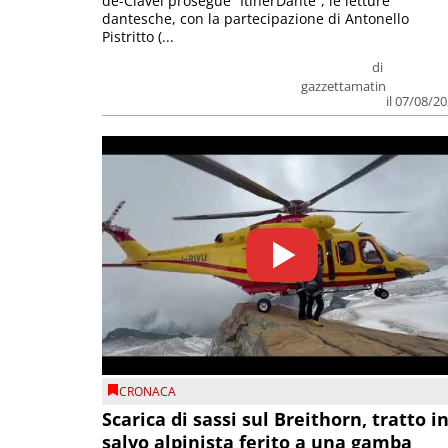
de-Clavel prosegue “ItinerDante”, le letture
dantesche, con la partecipazione di Antonello
Pistritto (...
di
gazzettamatin
il 07/08/2
CRONACA
Scarica di sassi sul Breithorn, tratto i
salvo alpinista ferito a una gamba