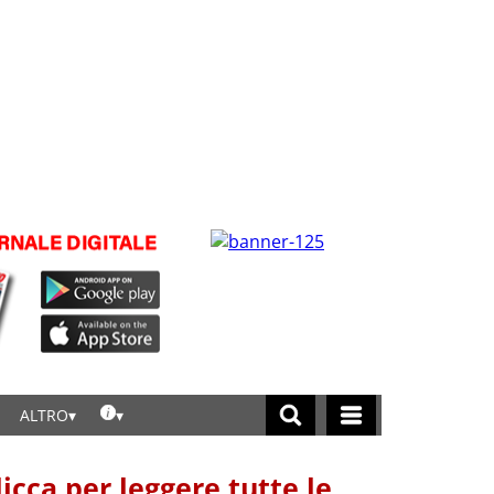
ALTRO
licca per leggere tutte le