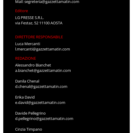
Mail:
segreteria@gazzettamatin.com
Editore
LG PRESSE S.R.L.
via Festaz, 52 11100 AOSTA
DIRETTORE RESPONSABILE
Luca Mercanti
l.mercanti@gazzettamatin.com
REDAZIONE
Alessandro Bianchet
a.bianchet@gazzettamatin.com
Danila Chenal
d.chenal@gazzettamatin.com
Erika David
e.david@gazzettamatin.com
Davide Pellegrino
d.pellegrino@gazzettamatin.com
Cinzia Timpano