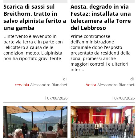
Scarica di sassi sul
Aosta, degrado in via
Breithorn, tratto in
Festaz: installata una
salvo alpinista ferito a
telecamera alla Torre
una gamba
del Lebbroso
L'intervento è avvenuto in
Prime contromosse
parte via terra e in parte con
dell'amministrazione
l'elicottero a causa delle
comunale dopo l'esposto
condizioni meteo. L'alpinista
presentato da residenti della
non ha riportato gravi ferite
zona; promessi anche
maggiori controlli e ulteriori
inter...
di
di
cervinia
Alessandro Bianchet
Aosta
Alessandro Bianchet
il 07/08/2026
il 07/08/2026