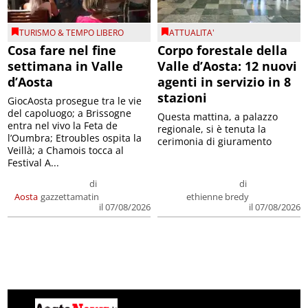
TURISMO & TEMPO LIBERO
ATTUALITA'
Cosa fare nel fine
Corpo forestale della
settimana in Valle
Valle d’Aosta: 12 nuovi
d’Aosta
agenti in servizio in 8
stazioni
GiocAosta prosegue tra le vie
del capoluogo; a Brissogne
Questa mattina, a palazzo
entra nel vivo la Feta de
regionale, si è tenuta la
l’Oumbra; Etroubles ospita la
cerimonia di giuramento
Veillà; a Chamois tocca al
Festival A...
di
di
Aosta
gazzettamatin
ethienne bredy
il 07/08/2026
il 07/08/2026