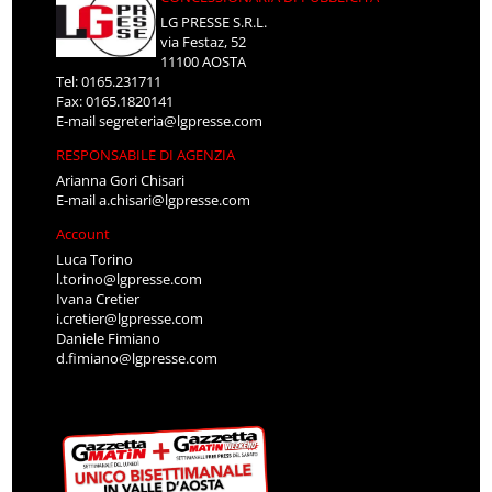
LG PRESSE S.R.L.
via Festaz, 52
11100 AOSTA
Tel: 0165.231711
Fax: 0165.1820141
E-mail
segreteria@lgpresse.com
RESPONSABILE DI AGENZIA
Arianna Gori Chisari
E-mail
a.chisari@lgpresse.com
Account
Luca Torino
l.torino@lgpresse.com
Ivana Cretier
i.cretier@lgpresse.com
Daniele Fimiano
d.fimiano@lgpresse.com