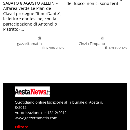
SABATO 8 AGOSTO ALLEIN –
del fuoco, non ci sono feriti
All’area verde Le Plan-de-
Clavel prosegue “ItinerDante”,
le letture dantesche, con la
partecipazione di Antonello
Pistritto (...
di
di
gazzettamatin
Cinzia Timpano
il 07/08/2026
il 07/08/2026
Quotidiano online Iscrizione al Tribunale di Aosta n.
8/2012
Autorizzazione del 13/12/2012
www.gazzettamatin.com
Editore