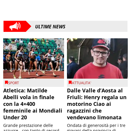
ULTIME NEWS
SPORT
ATTUALITA'
Atletica: Matilde
Dalle Valle d’Aosta al
Abelli vola in finale
Friuli: Henry regala un
con la 4×400
motorino Ciao ai
femminile ai Mondiali
ragazzini che
Under 20
vendevano limonata
Grande prestazione delle
Ondata di generosità per i tre
azzurre - con tanto di record
giovani della provincia di