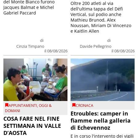
del Monte Bianco furono
Oltre 200 atleti al via
Jacques Balmat e Michel
dell'ultima tappa del Défì
Gabriel Paccard
Vertical, sul podio anche
Mathieu Brunod, Alex
Noussan, Miriam Di Vincenzo
e Kaitlin Allen
di
di
Cinzia Timpano
Davide Pellegrino
il 08/08/2026
il 08/08/2026
APPUNTAMENTI
,
OGGI &
CRONACA
DOMANI
Etroubles: camper in
COSA FARE NEL FINE
fiamme nella galleria
SETTIMANA IN VALLE
di Echevennoz
D’AOSTA
E in corso l'intervento dei vigili