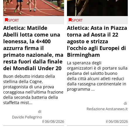
SPORT
SPORT
Atletica: Matilde
Atletica: Asta in Piazza
Abelli lotta come una
torna ad Aosta il 22
leonessa, la 4×400
agosto e strizza
azzurra firma il
l’occhio agli Europei di
primato nazionale, ma
Birmingham
resta fuori dalla finale
La speranza degli
dei Mondiali Under 20
organizzatori è di portare sulla
pedana del salotto buono
Buon debutto iridato della
della città alcuni atleti reduci
stellina della Cogne,
dalla rassegna continentale in
protagonista di una prova
programma ...
coraggiosa nell'ultima frazione
della seconda batteria della
staffetta mist...
di
Redazione Aostanews.it
di
Davide Pellegrino
il 06/08/2026
il 06/08/2026