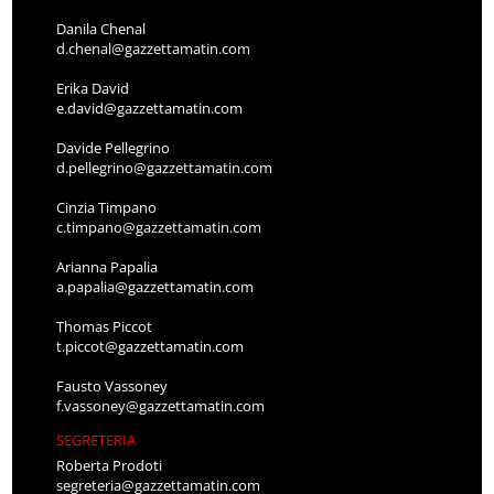
Danila Chenal
d.chenal@gazzettamatin.com
Erika David
e.david@gazzettamatin.com
Davide Pellegrino
d.pellegrino@gazzettamatin.com
Cinzia Timpano
c.timpano@gazzettamatin.com
Arianna Papalia
a.papalia@gazzettamatin.com
Thomas Piccot
t.piccot@gazzettamatin.com
Fausto Vassoney
f.vassoney@gazzettamatin.com
SEGRETERIA
Roberta Prodoti
segreteria@gazzettamatin.com