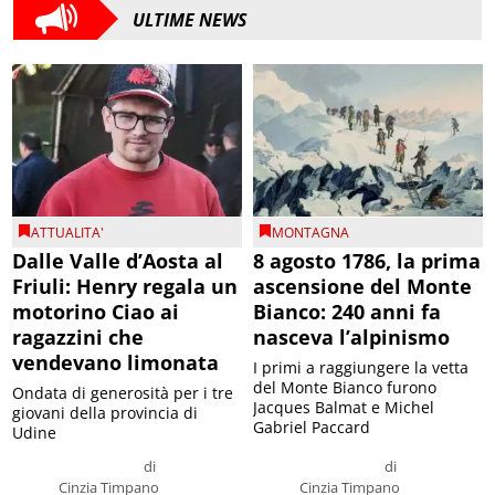
ULTIME NEWS
ATTUALITA'
MONTAGNA
Dalle Valle d’Aosta al
8 agosto 1786, la prima
Friuli: Henry regala un
ascensione del Monte
motorino Ciao ai
Bianco: 240 anni fa
ragazzini che
nasceva l’alpinismo
vendevano limonata
I primi a raggiungere la vetta
del Monte Bianco furono
Ondata di generosità per i tre
Jacques Balmat e Michel
giovani della provincia di
Gabriel Paccard
Udine
di
di
Cinzia Timpano
Cinzia Timpano