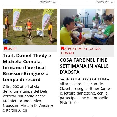
il 08/08/2026
il 08/08/2026
SPORT
APPUNTAMENTI
,
OGGI &
DOMANI
Trail: Daniel Thedy e
COSA FARE NEL FINE
Michela Comola
SETTIMANA IN VALLE
firmano il Vertical
D’AOSTA
Brusson-Bringuez a
tempo di record
SABATO 8 AGOSTO ALLEIN –
All’area verde Le Plan-de-
Oltre 200 atleti al via
Clavel prosegue “ItinerDante”,
dell'ultima tappa del Défì
le letture dantesche, con la
Vertical, sul podio anche
partecipazione di Antonello
Mathieu Brunod, Alex
Pistritto (...
Noussan, Miriam Di Vincenzo
e Kaitlin Allen