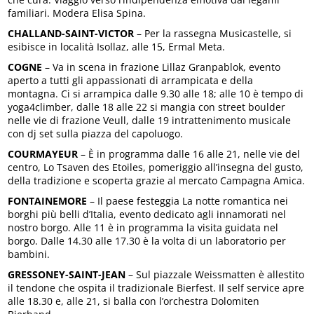
familiari. Modera Elisa Spina.
CHALLAND-SAINT-VICTOR
– Per la rassegna Musicastelle, si
esibisce in località Isollaz, alle 15, Ermal Meta.
COGNE
– Va in scena in frazione Lillaz Granpablok, evento
aperto a tutti gli appassionati di arrampicata e della
montagna. Ci si arrampica dalle 9.30 alle 18; alle 10 è tempo di
yoga4climber, dalle 18 alle 22 si mangia con street boulder
nelle vie di frazione Veull, dalle 19 intrattenimento musicale
con dj set sulla piazza del capoluogo.
COURMAYEUR
– È in programma dalle 16 alle 21, nelle vie del
centro, Lo Tsaven des Etoiles, pomeriggio all’insegna del gusto,
della tradizione e scoperta grazie al mercato Campagna Amica.
FONTAINEMORE
– Il paese festeggia La notte romantica nei
borghi più belli d’Italia, evento dedicato agli innamorati nel
nostro borgo. Alle 11 è in programma la visita guidata nel
borgo. Dalle 14.30 alle 17.30 è la volta di un laboratorio per
bambini.
GRESSONEY-SAINT-JEAN
– Sul piazzale Weissmatten è allestito
il tendone che ospita il tradizionale Bierfest. Il self service apre
alle 18.30 e, alle 21, si balla con l’orchestra Dolomiten