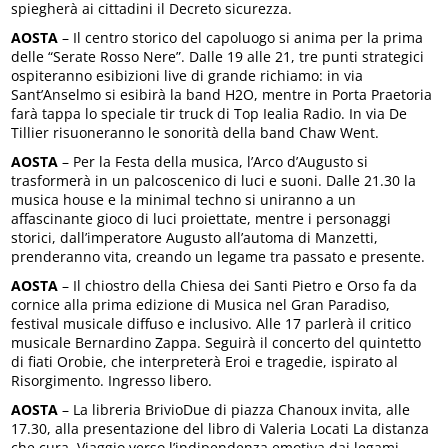
spiegherà ai cittadini il Decreto sicurezza.
AOSTA
– Il centro storico del capoluogo si anima per la prima
delle “Serate Rosso Nere”. Dalle 19 alle 21, tre punti strategici
ospiteranno esibizioni live di grande richiamo: in via
Sant’Anselmo si esibirà la band H2O, mentre in Porta Praetoria
farà tappa lo speciale tir truck di Top Iealia Radio. In via De
Tillier risuoneranno le sonorità della band Chaw Went.
AOSTA
– Per la Festa della musica, l’Arco d’Augusto si
trasformerà in un palcoscenico di luci e suoni. Dalle 21.30 la
musica house e la minimal techno si uniranno a un
affascinante gioco di luci proiettate, mentre i personaggi
storici, dall’imperatore Augusto all’automa di Manzetti,
prenderanno vita, creando un legame tra passato e presente.
AOSTA
– Il chiostro della Chiesa dei Santi Pietro e Orso fa da
cornice alla prima edizione di Musica nel Gran Paradiso,
festival musicale diffuso e inclusivo. Alle 17 parlerà il critico
musicale Bernardino Zappa. Seguirà il concerto del quintetto
di fiati Orobie, che interpreterà Eroi e tragedie, ispirato al
Risorgimento. Ingresso libero.
AOSTA
– La libreria BrivioDue di piazza Chanoux invita, alle
17.30, alla presentazione del libro di Valeria Locati La distanza
che cura. Viaggio verso l’indipendenza emotiva dai legami