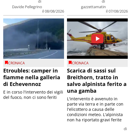
di
di
Davide Pellegrino
gazzettamatin
il 08/08/2026
il 07/08/2026
CRONACA
CRONACA
Etroubles: camper in
Scarica di sassi sul
fiamme nella galleria
Breithorn, tratto in
di Echevennoz
salvo alpinista ferito a
una gamba
E in corso l'intervento dei vigili
del fuoco, non ci sono feriti
L'intervento è avvenuto in
parte via terra e in parte con
l'elicottero a causa delle
condizioni meteo. L'alpinista
non ha riportato gravi ferite
di