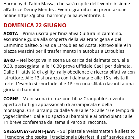
Harmony di Fabio Massa, che sarà ospite dell’evento insieme
all’attrice Denny Mendez. Evento gratuito con prenotazione
online https://global-harmony-billia.eventbrite.it.
DOMENICA 22 GIUGNO
AOSTA
– Prima uscita per l’iniziativa Cultura in cammino,
escursione guida alla scoperta della via Francigena e del
Cammino balteo. Si va da Etroubles ad Aosta. Ritrovo alle 9 in
piazza Mazzini per il trasferimento in autobus a Étroubles.
BARD
– Nel borgo va in scena La carica dei dalmata con, alle
9.30, passeggiata, alle 10.30 prova ufficiale Cae1 per dalmata.
Dalle 11 attività di agility, rally obedience e ricerca olfattiva con
istruttore. Alle 13 si pranza con i dalmata e alle 15 si visita il
forte. L’evento si conclude alle 16 con una sfilata davanti a una
giuria di bambini.
COGNE
– Va in scena in frazione Lillaz Granpablok, evento
aperto a tutti gli appassionati di arrampicata e della
montagna. Ci si arrampica dalle 9.30 alle 18; alle 10 è tempo di
yoga4climber, dalle 10 spazio ai bambini e ai principianti; alle
11 breve conferenza dal tema Il Parco si racconta.
GRESSONEY-SAINT-JEAN
– Sul piazzale Weissmatten è allestito
il tendone che ospita il tradizionale Bierfest. Il self service apre