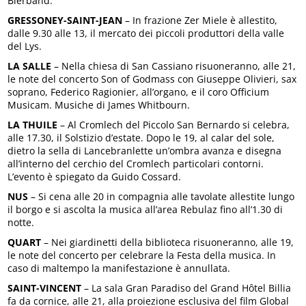
Bierband.
GRESSONEY-SAINT-JEAN
– In frazione Zer Miele è allestito,
dalle 9.30 alle 13, il mercato dei piccoli produttori della valle
del Lys.
LA SALLE
– Nella chiesa di San Cassiano risuoneranno, alle 21,
le note del concerto Son of Godmass con Giuseppe Olivieri, sax
soprano, Federico Ragionier, all’organo, e il coro Officium
Musicam. Musiche di James Whitbourn.
LA THUILE
– Al Cromlech del Piccolo San Bernardo si celebra,
alle 17.30, il Solstizio d’estate. Dopo le 19, al calar del sole,
dietro la sella di Lancebranlette un’ombra avanza e disegna
all’interno del cerchio del Cromlech particolari contorni.
L’evento è spiegato da Guido Cossard.
NUS
– Si cena alle 20 in compagnia alle tavolate allestite lungo
il borgo e si ascolta la musica all’area Rebulaz fino all’1.30 di
notte.
QUART
– Nei giardinetti della biblioteca risuoneranno, alle 19,
le note del concerto per celebrare la Festa della musica. In
caso di maltempo la manifestazione è annullata.
SAINT-VINCENT
– La sala Gran Paradiso del Grand Hôtel Billia
fa da cornice, alle 21, alla proiezione esclusiva del film Global