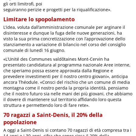
gli orti limitrofi, poi
seguiranno perizie e progetti per la riqualificazione».
Limitare lo spopolamento
L’idea, voluta dall’amministrazione comunale per arginare il
disinteresse e dunque la fuga delle nuove generazioni, ha
visto la sua prima concretizzazione con l’approvazione dello
stanziamento a variazione di bilancio nel corso del consiglio
comunale di lunedì 16 giugno.
«L’Unité des Communes valdôtaines Mont-Cervin ha
presentato candidatura al programma nazionale Aree interne,
che speriamo possa essere approvata dalla Regione e
prevedere investimenti per il nostro centro giovani», anticipa
ancora Théodule. «Consci del rischio che un comune di media
montagna come il nostro perda la propria identità, pensiamo
che il nostro futuro sia nelle mani dei più giovani, che abbiamo
il dovere di mantenere sul territorio affidando loro questa
struttura e permettendo loro di fare rete».
70 ragazzi a Saint-Denis, il 20% della
popolazione
A oggi a Saint-Denis si contano 70 ragazzi di età compresa tra i
14 anni e i 30 anni, cifra che copre circa il 20% della