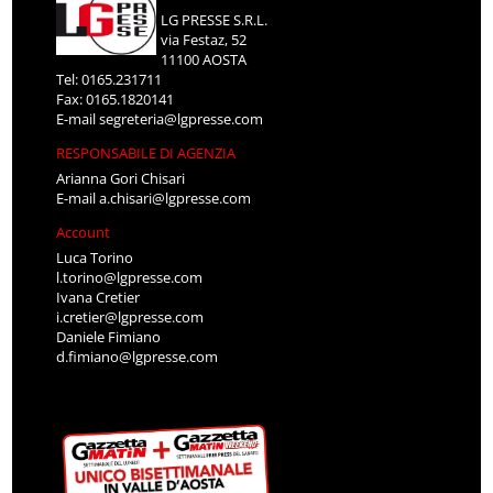
LG PRESSE S.R.L.
via Festaz, 52
11100 AOSTA
Tel: 0165.231711
Fax: 0165.1820141
E-mail
segreteria@lgpresse.com
RESPONSABILE DI AGENZIA
Arianna Gori Chisari
E-mail
a.chisari@lgpresse.com
Account
Luca Torino
l.torino@lgpresse.com
Ivana Cretier
i.cretier@lgpresse.com
Daniele Fimiano
d.fimiano@lgpresse.com