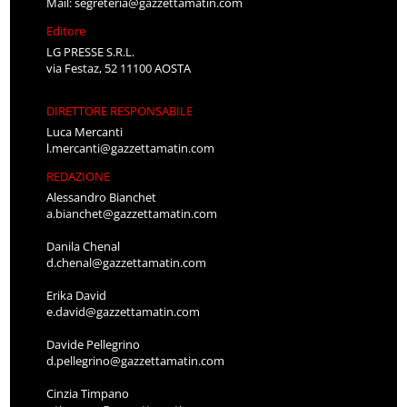
Mail:
segreteria@gazzettamatin.com
Editore
LG PRESSE S.R.L.
via Festaz, 52 11100 AOSTA
DIRETTORE RESPONSABILE
Luca Mercanti
l.mercanti@gazzettamatin.com
REDAZIONE
Alessandro Bianchet
a.bianchet@gazzettamatin.com
Danila Chenal
d.chenal@gazzettamatin.com
Erika David
e.david@gazzettamatin.com
Davide Pellegrino
d.pellegrino@gazzettamatin.com
Cinzia Timpano