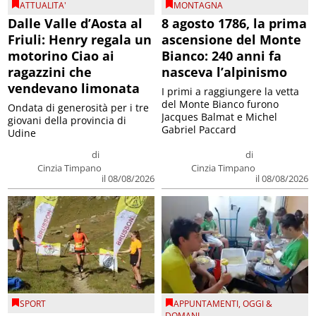
ATTUALITA'
MONTAGNA
Dalle Valle d’Aosta al
8 agosto 1786, la prima
Friuli: Henry regala un
ascensione del Monte
motorino Ciao ai
Bianco: 240 anni fa
ragazzini che
nasceva l’alpinismo
vendevano limonata
I primi a raggiungere la vetta
del Monte Bianco furono
Ondata di generosità per i tre
Jacques Balmat e Michel
giovani della provincia di
Gabriel Paccard
Udine
di
di
Cinzia Timpano
Cinzia Timpano
il 08/08/2026
il 08/08/2026
SPORT
APPUNTAMENTI
,
OGGI &
DOMANI