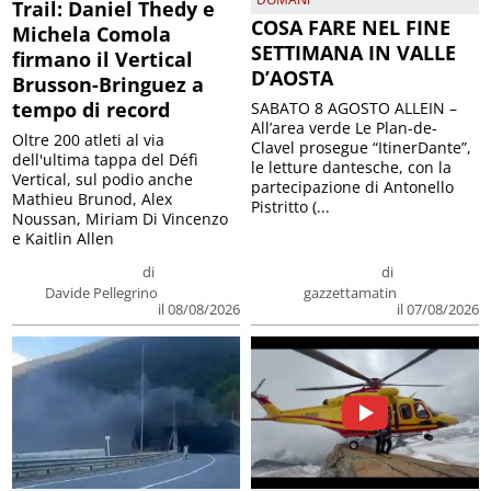
Trail: Daniel Thedy e
COSA FARE NEL FINE
Michela Comola
SETTIMANA IN VALLE
firmano il Vertical
D’AOSTA
Brusson-Bringuez a
tempo di record
SABATO 8 AGOSTO ALLEIN –
All’area verde Le Plan-de-
Oltre 200 atleti al via
Clavel prosegue “ItinerDante”,
dell'ultima tappa del Défì
le letture dantesche, con la
Vertical, sul podio anche
partecipazione di Antonello
Mathieu Brunod, Alex
Pistritto (...
Noussan, Miriam Di Vincenzo
e Kaitlin Allen
di
di
Davide Pellegrino
gazzettamatin
il 08/08/2026
il 07/08/2026