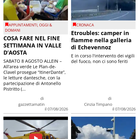
APPUNTAMENTI
,
OGGI &
CRONACA
DOMANI
Etroubles: camper in
COSA FARE NEL FINE
fiamme nella galleria
SETTIMANA IN VALLE
di Echevennoz
D’AOSTA
E in corso l'intervento dei vigili
SABATO 8 AGOSTO ALLEIN –
del fuoco, non ci sono feriti
All’area verde Le Plan-de-
Clavel prosegue “ItinerDante”,
le letture dantesche, con la
partecipazione di Antonello
Pistritto (...
di
di
gazzettamatin
Cinzia Timpano
il 07/08/2026
il 07/08/2026