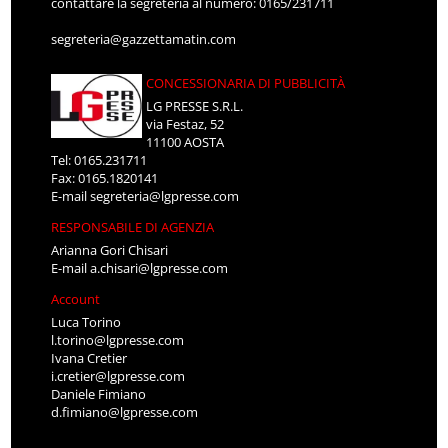
contattare la segreteria al numero: 0165/231711
segreteria@gazzettamatin.com
CONCESSIONARIA DI PUBBLICITÀ
LG PRESSE S.R.L.
via Festaz, 52
11100 AOSTA
Tel: 0165.231711
Fax: 0165.1820141
E-mail
segreteria@lgpresse.com
RESPONSABILE DI AGENZIA
Arianna Gori Chisari
E-mail
a.chisari@lgpresse.com
Account
Luca Torino
l.torino@lgpresse.com
Ivana Cretier
i.cretier@lgpresse.com
Daniele Fimiano
d.fimiano@lgpresse.com