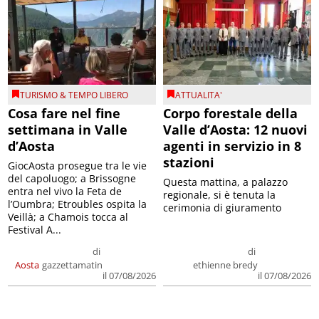
TURISMO & TEMPO LIBERO
ATTUALITA'
Cosa fare nel fine
Corpo forestale della
settimana in Valle
Valle d’Aosta: 12 nuovi
d’Aosta
agenti in servizio in 8
stazioni
GiocAosta prosegue tra le vie
del capoluogo; a Brissogne
Questa mattina, a palazzo
entra nel vivo la Feta de
regionale, si è tenuta la
l’Oumbra; Etroubles ospita la
cerimonia di giuramento
Veillà; a Chamois tocca al
Festival A...
di
di
Aosta
gazzettamatin
ethienne bredy
il 07/08/2026
il 07/08/2026