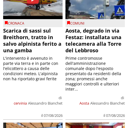
CRONACA
COMUNI
Scarica di sassi sul
Aosta, degrado in via
Breithorn, tratto in
Festaz: installata una
salvo alpinista ferito a
telecamera alla Torre
una gamba
del Lebbroso
L'intervento è avvenuto in
Prime contromosse
parte via terra e in parte con
dell'amministrazione
l'elicottero a causa delle
comunale dopo l'esposto
condizioni meteo. L'alpinista
presentato da residenti della
non ha riportato gravi ferite
zona; promessi anche
maggiori controlli e ulteriori
inter...
di
di
cervinia
Alessandro Bianchet
Aosta
Alessandro Bianchet
il 07/08/2026
il 07/08/2026