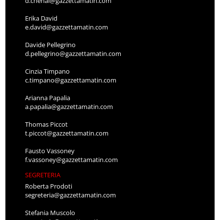
d.chenal@gazzettamatin.com
Erika David
e.david@gazzettamatin.com
Davide Pellegrino
d.pellegrino@gazzettamatin.com
Cinzia Timpano
c.timpano@gazzettamatin.com
Arianna Papalia
a.papalia@gazzettamatin.com
Thomas Piccot
t.piccot@gazzettamatin.com
Fausto Vassoney
f.vassoney@gazzettamatin.com
SEGRETERIA
Roberta Prodoti
segreteria@gazzettamatin.com
Stefania Muscolo