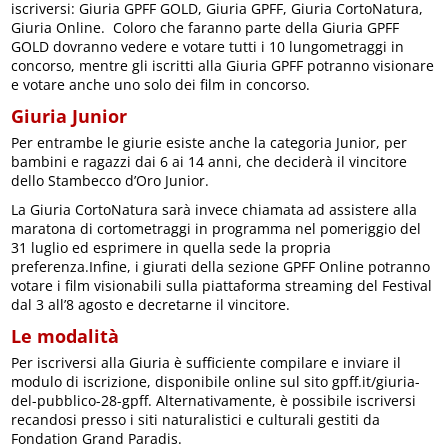
iscriversi: Giuria GPFF GOLD, Giuria GPFF, Giuria CortoNatura,
Giuria Online. Coloro che faranno parte della Giuria GPFF
GOLD dovranno vedere e votare tutti i 10 lungometraggi in
concorso, mentre gli iscritti alla Giuria GPFF potranno visionare
e votare anche uno solo dei film in concorso.
Giuria Junior
Per entrambe le giurie esiste anche la categoria Junior, per
bambini e ragazzi dai 6 ai 14 anni, che deciderà il vincitore
dello Stambecco d’Oro Junior.
La Giuria CortoNatura sarà invece chiamata ad assistere alla
maratona di cortometraggi in programma nel pomeriggio del
31 luglio ed esprimere in quella sede la propria
preferenza.Infine, i giurati della sezione GPFF Online potranno
votare i film visionabili sulla piattaforma streaming del Festival
dal 3 all’8 agosto e decretarne il vincitore.
Le modalità
Per iscriversi alla Giuria è sufficiente compilare e inviare il
modulo di iscrizione, disponibile online sul sito gpff.it/giuria-
del-pubblico-28-gpff. Alternativamente, è possibile iscriversi
recandosi presso i siti naturalistici e culturali gestiti da
Fondation Grand Paradis.