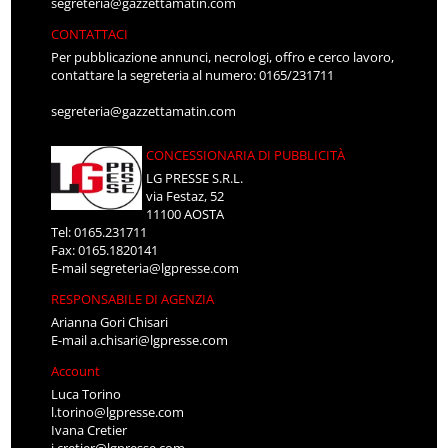
segreteria@gazzettamatin.com
CONTATTACI
Per pubblicazione annunci, necrologi, offro e cerco lavoro,
contattare la segreteria al numero: 0165/231711
segreteria@gazzettamatin.com
CONCESSIONARIA DI PUBBLICITÀ
LG PRESSE S.R.L.
via Festaz, 52
11100 AOSTA
Tel: 0165.231711
Fax: 0165.1820141
E-mail
segreteria@lgpresse.com
RESPONSABILE DI AGENZIA
Arianna Gori Chisari
E-mail
a.chisari@lgpresse.com
Account
Luca Torino
l.torino@lgpresse.com
Ivana Cretier