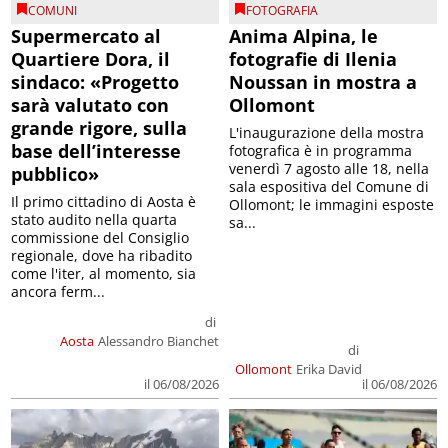
COMUNI
FOTOGRAFIA
Supermercato al
Anima Alpina, le
Quartiere Dora, il
fotografie di Ilenia
sindaco: «Progetto
Noussan in mostra a
sarà valutato con
Ollomont
grande rigore, sulla
L'inaugurazione della mostra
base dell’interesse
fotografica è in programma
venerdì 7 agosto alle 18, nella
pubblico»
sala espositiva del Comune di
Il primo cittadino di Aosta è
Ollomont; le immagini esposte
stato audito nella quarta
sa...
commissione del Consiglio
regionale, dove ha ribadito
come l'iter, al momento, sia
ancora ferm...
di
Aosta
Alessandro Bianchet
di
Ollomont
Erika David
il 06/08/2026
il 06/08/2026