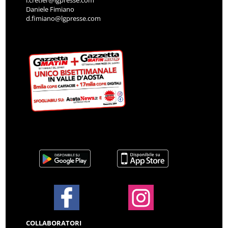
i.cretier@lgpresse.com
Daniele Fimiano
d.fimiano@lgpresse.com
COLLABORATORI