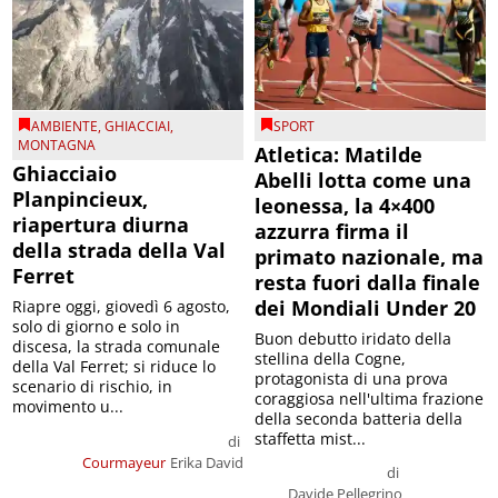
AMBIENTE
,
GHIACCIAI
,
SPORT
MONTAGNA
Atletica: Matilde
Ghiacciaio
Abelli lotta come una
Planpincieux,
leonessa, la 4×400
riapertura diurna
azzurra firma il
della strada della Val
primato nazionale, ma
Ferret
resta fuori dalla finale
dei Mondiali Under 20
Riapre oggi, giovedì 6 agosto,
solo di giorno e solo in
Buon debutto iridato della
discesa, la strada comunale
stellina della Cogne,
della Val Ferret; si riduce lo
protagonista di una prova
scenario di rischio, in
coraggiosa nell'ultima frazione
movimento u...
della seconda batteria della
staffetta mist...
di
Courmayeur
Erika David
di
Davide Pellegrino