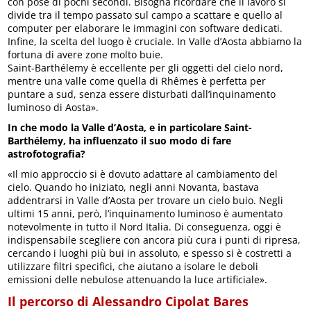
con pose di pochi secondi. Bisogna ricordare che il lavoro si
divide tra il tempo passato sul campo a scattare e quello al
computer per elaborare le immagini con software dedicati.
Infine, la scelta del luogo è cruciale. In Valle d’Aosta abbiamo la
fortuna di avere zone molto buie.
Saint-Barthélemy è eccellente per gli oggetti del cielo nord,
mentre una valle come quella di Rhêmes è perfetta per
puntare a sud, senza essere disturbati dall’inquinamento
luminoso di Aosta».
In che modo la Valle d’Aosta, e in particolare Saint-
Barthélemy, ha influenzato il suo modo di fare
astrofotografia?
«Il mio approccio si è dovuto adattare al cambiamento del
cielo. Quando ho iniziato, negli anni Novanta, bastava
addentrarsi in Valle d’Aosta per trovare un cielo buio. Negli
ultimi 15 anni, però, l’inquinamento luminoso è aumentato
notevolmente in tutto il Nord Italia. Di conseguenza, oggi è
indispensabile scegliere con ancora più cura i punti di ripresa,
cercando i luoghi più bui in assoluto, e spesso si è costretti a
utilizzare filtri specifici, che aiutano a isolare le deboli
emissioni delle nebulose attenuando la luce artificiale».
Il percorso di Alessandro Cipolat Bares