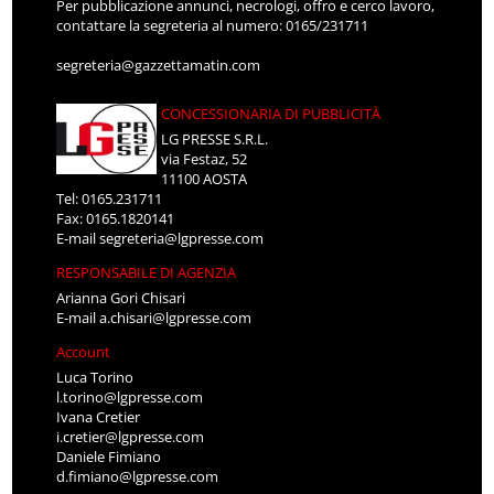
Per pubblicazione annunci, necrologi, offro e cerco lavoro,
contattare la segreteria al numero: 0165/231711
segreteria@gazzettamatin.com
CONCESSIONARIA DI PUBBLICITÀ
LG PRESSE S.R.L.
via Festaz, 52
11100 AOSTA
Tel: 0165.231711
Fax: 0165.1820141
E-mail
segreteria@lgpresse.com
RESPONSABILE DI AGENZIA
Arianna Gori Chisari
E-mail
a.chisari@lgpresse.com
Account
Luca Torino
l.torino@lgpresse.com
Ivana Cretier
i.cretier@lgpresse.com
Daniele Fimiano
d.fimiano@lgpresse.com