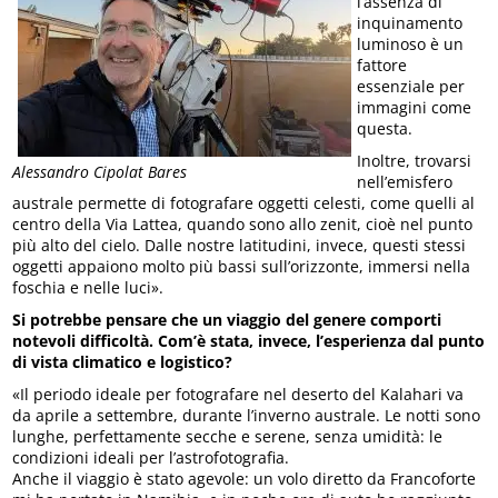
l’assenza di
inquinamento
luminoso è un
fattore
essenziale per
immagini come
questa.
Inoltre, trovarsi
Alessandro Cipolat Bares
nell’emisfero
australe permette di fotografare oggetti celesti, come quelli al
centro della Via Lattea, quando sono allo zenit, cioè nel punto
più alto del cielo. Dalle nostre latitudini, invece, questi stessi
oggetti appaiono molto più bassi sull’orizzonte, immersi nella
foschia e nelle luci».
Si potrebbe pensare che un viaggio del genere comporti
notevoli difficoltà. Com’è stata, invece, l’esperienza dal punto
di vista climatico e logistico?
«Il periodo ideale per fotografare nel deserto del Kalahari va
da aprile a settembre, durante l’inverno australe. Le notti sono
lunghe, perfettamente secche e serene, senza umidità: le
condizioni ideali per l’astrofotografia.
Anche il viaggio è stato agevole: un volo diretto da Francoforte