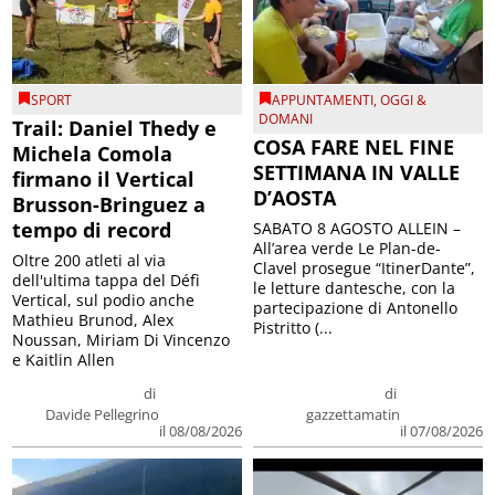
SPORT
APPUNTAMENTI
,
OGGI &
DOMANI
Trail: Daniel Thedy e
COSA FARE NEL FINE
Michela Comola
SETTIMANA IN VALLE
firmano il Vertical
D’AOSTA
Brusson-Bringuez a
tempo di record
SABATO 8 AGOSTO ALLEIN –
All’area verde Le Plan-de-
Oltre 200 atleti al via
Clavel prosegue “ItinerDante”,
dell'ultima tappa del Défì
le letture dantesche, con la
Vertical, sul podio anche
partecipazione di Antonello
Mathieu Brunod, Alex
Pistritto (...
Noussan, Miriam Di Vincenzo
e Kaitlin Allen
di
di
Davide Pellegrino
gazzettamatin
il 08/08/2026
il 07/08/2026