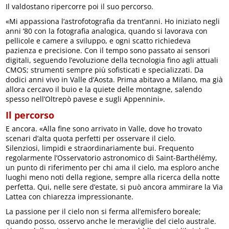
Il valdostano ripercorre poi il suo percorso.
«Mi appassiona l’astrofotografia da trent’anni. Ho iniziato negli
anni ’80 con la fotografia analogica, quando si lavorava con
pellicole e camere a sviluppo, e ogni scatto richiedeva
pazienza e precisione. Con il tempo sono passato ai sensori
digitali, seguendo l’evoluzione della tecnologia fino agli attuali
CMOS; strumenti sempre più sofisticati e specializzati. Da
dodici anni vivo in Valle d’Aosta. Prima abitavo a Milano, ma già
allora cercavo il buio e la quiete delle montagne, salendo
spesso nell’Oltrepò pavese e sugli Appennini».
Il percorso
E ancora. «Alla fine sono arrivato in Valle, dove ho trovato
scenari d’alta quota perfetti per osservare il cielo.
Silenziosi, limpidi e straordinariamente bui. Frequento
regolarmente l’Osservatorio astronomico di Saint-Barthélémy,
un punto di riferimento per chi ama il cielo, ma esploro anche
luoghi meno noti della regione, sempre alla ricerca della notte
perfetta. Qui, nelle sere d’estate, si può ancora ammirare la Via
Lattea con chiarezza impressionante.
La passione per il cielo non si ferma all’emisfero boreale;
quando posso, osservo anche le meraviglie del cielo australe.