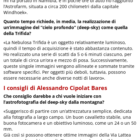
mi ha portato in Namibia, e in poche ore di auto ho raggiunto
l’Astrofarm, situata a circa 200 chilometri dalla capitale
Windhoek».
Quanto tempo richiede, in media, la realizzazione di
un’immagine del “cielo profondo” (deep-sky) come quella
della Trifida?
«La Nebulosa Trifida è un oggetto relativamente luminoso,
quindi il tempo di acquisizione è stato abbastanza contenuto.
Ho realizzato una serie di scatti da 5 o 6 minuti ciascuno, per
un totale di circa un’ora e mezzo di posa. Successivamente,
queste singole immagini vengono allineate e sommate tramite
software specifici. Per oggetti più deboli, tuttavia, possono
essere necessarie anche diverse notti di lavoro».
I consigli di Alessandro Cipolat Bares
Che consiglio darebbe a chi vuole iniziare con
l’astrofotografia del deep-sky dalla montagna?
«Suggerisco di partire con un’attrezzatura semplice, dedicata
alla fotografia a largo campo. Un buon cavalletto stabile, una
buona fotocamera e un obiettivo luminoso, come un 24 o un 50
mm.
Già così si possono ottenere ottime immagini della Via Lattea