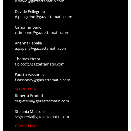
e.david@gazzettamatin.com
Davide Pellegrino
d.pellegrino@gazzettamatin.com
Cinzia Timpano
c.timpano@gazzettamatin.com
Arianna Papalia
a.papalia@gazzettamatin.com
Thomas Piccot
t.piccot@gazzettamatin.com
Fausto Vassoney
f.vassoney@gazzettamatin.com
SEGRETERIA
Roberta Prodoti
segreteria@gazzettamatin.com
Stefania Muscolo
segreteria@gazzettamatin.com
CONTATTACI