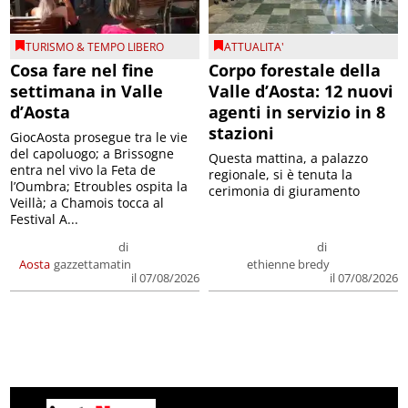
TURISMO & TEMPO LIBERO
ATTUALITA'
Cosa fare nel fine
Corpo forestale della
settimana in Valle
Valle d’Aosta: 12 nuovi
d’Aosta
agenti in servizio in 8
stazioni
GiocAosta prosegue tra le vie
del capoluogo; a Brissogne
Questa mattina, a palazzo
entra nel vivo la Feta de
regionale, si è tenuta la
l’Oumbra; Etroubles ospita la
cerimonia di giuramento
Veillà; a Chamois tocca al
Festival A...
di
di
Aosta
gazzettamatin
ethienne bredy
il 07/08/2026
il 07/08/2026