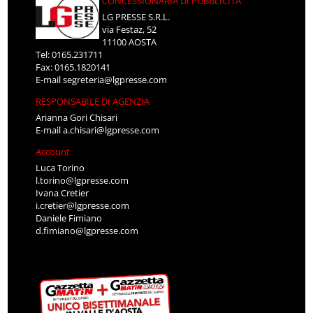
CONCESSIONARIA DI PUBBLICITÀ
LG PRESSE S.R.L.
via Festaz, 52
11100 AOSTA
Tel: 0165.231711
Fax: 0165.1820141
E-mail
segreteria@lgpresse.com
RESPONSABILE DI AGENZIA
Arianna Gori Chisari
E-mail
a.chisari@lgpresse.com
Account
Luca Torino
l.torino@lgpresse.com
Ivana Cretier
i.cretier@lgpresse.com
Daniele Fimiano
d.fimiano@lgpresse.com