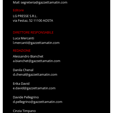
Mail:
segreteria@gazzettamatin.com
Editore
LG PRESSE S.R.L.
via Festaz, 52 11100 AOSTA
DIRETTORE RESPONSABILE
Luca Mercanti
l.mercanti@gazzettamatin.com
REDAZIONE
Alessandro Bianchet
a.bianchet@gazzettamatin.com
Danila Chenal
d.chenal@gazzettamatin.com
Erika David
e.david@gazzettamatin.com
Davide Pellegrino
d.pellegrino@gazzettamatin.com
Cinzia Timpano