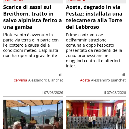
Scarica di sassi sul
Aosta, degrado in via
Breithorn, tratto in
Festaz: installata una
salvo alpinista ferito a
telecamera alla Torre
una gamba
del Lebbroso
L'intervento è avvenuto in
Prime contromosse
parte via terra e in parte con
dell'amministrazione
l'elicottero a causa delle
comunale dopo l'esposto
condizioni meteo. L'alpinista
presentato da residenti della
non ha riportato gravi ferite
zona; promessi anche
maggiori controlli e ulteriori
inter...
di
di
cervinia
Alessandro Bianchet
Aosta
Alessandro Bianchet
il 07/08/2026
il 07/08/2026