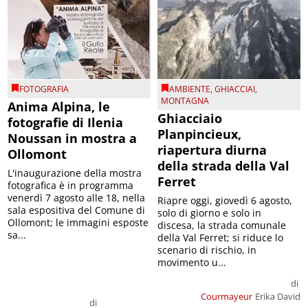
FOTOGRAFIA
AMBIENTE
,
GHIACCIAI
,
MONTAGNA
Anima Alpina, le
Ghiacciaio
fotografie di Ilenia
Planpincieux,
Noussan in mostra a
riapertura diurna
Ollomont
della strada della Val
L'inaugurazione della mostra
Ferret
fotografica è in programma
venerdì 7 agosto alle 18, nella
Riapre oggi, giovedì 6 agosto,
sala espositiva del Comune di
solo di giorno e solo in
Ollomont; le immagini esposte
discesa, la strada comunale
sa...
della Val Ferret; si riduce lo
scenario di rischio, in
movimento u...
di
Courmayeur
Erika David
di