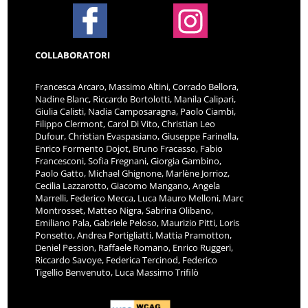
COLLABORATORI
Francesca Arcaro, Massimo Altini, Corrado Bellora,
Nadine Blanc, Riccardo Bortolotti, Manila Calipari,
Giulia Calisti, Nadia Camposaragna, Paolo Ciambi,
Filippo Clermont, Carol Di Vito, Christian Leo
Dufour, Christian Evaspasiano, Giuseppe Farinella,
Enrico Formento Dojot, Bruno Fracasso, Fabio
Francesconi, Sofia Fregnani, Giorgia Gambino,
Paolo Gatto, Michael Ghignone, Marlène Jorrioz,
Cecilia Lazzarotto, Giacomo Mangano, Angela
Marrelli, Federico Mecca, Luca Mauro Melloni, Marc
Montrosset, Matteo Nigra, Sabrina Olibano,
Emiliano Pala, Gabriele Peloso, Maurizio Pitti, Loris
Ponsetto, Andrea Portigliatti, Mattia Pramotton,
Deniel Pession, Raffaele Romano, Enrico Ruggeri,
Riccardo Savoye, Federica Tercinod, Federico
Tigellio Benvenuto, Luca Massimo Trifilò