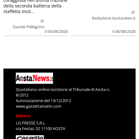
coraggiosa nell'ultima frazione
della seconda batteria della
staffetta mist...
di
Redazione Aostanews.it
di
Davide Pellegrino
il 06/08/2026
il 06/08/2026
Quotidiano online Iscrizione al Tribunale di Aosta n.
8/2012
Autorizzazione del 13/12/2012
www.gazzettamatin.com
Editore
LG PRESSE S.R.L.
via Festaz, 52 11100 AOSTA