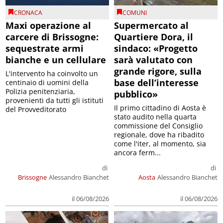
CRONACA
COMUNI
Maxi operazione al
Supermercato al
carcere di Brissogne:
Quartiere Dora, il
sequestrate armi
sindaco: «Progetto
bianche e un cellulare
sarà valutato con
grande rigore, sulla
L'intervento ha coinvolto un
base dell’interesse
centinaio di uomini della
Polizia penitenziaria,
pubblico»
provenienti da tutti gli istituti
Il primo cittadino di Aosta è
del Provveditorato
stato audito nella quarta
commissione del Consiglio
regionale, dove ha ribadito
come l'iter, al momento, sia
ancora ferm...
di
di
Brissogne
Alessandro Bianchet
Aosta
Alessandro Bianchet
il 06/08/2026
il 06/08/2026