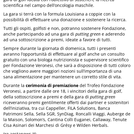
scientifica nel campo dell’oncologia maschile.
La gara si terrà con la formula Louisiana a coppie con la
possibilità di effettuare una donazione e sostenere la ricerca.
Tutti gli ospiti, golfisti e non, potranno sostenere Fondazione,
anche partecipando ad una gara di
putting green
e aderendo
ad una sottoscrizione a premi, ideate a favore di tutti.
Sempre durante la giornata di domenica, tutti i presenti
avranno l’opportunità di effettuare al golf anche un consulto
gratuito con una biologa nutrizionista e supervisore scientifico
per Fondazione Veronesi, che sarà a disposizione di tutti coloro
che vogliono avere maggiori nozioni sull’importanza di una
sana alimentazione per mantenere un corretto stile di vita.
Durante la
cerimonia di premiazione
del Trofeo Fondazione
Veronesi, a partire dalle ore 18, i vincitori della gara di golf,
della sottoscrizione a premi e della gara di
putting green
riceveranno premi gentilmente offerti dai partner e sostenitori
dell’iniziativa, tra cui Cappeller, FILA Solutions, Banca
Patrimoni Sella, Sella SGR, SynDiag, Roncalli Viaggi, Auberge de
la Maison, Solomon’s, Cantina Colli Euganei, Callaway, Tenute
Cisa Asinari dei Marchesi di Grésy e Wilden Herbals.
(re.aostanews.it)