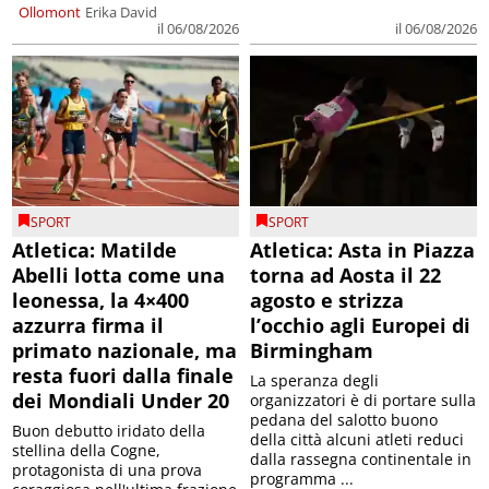
Ollomont
Erika David
il 06/08/2026
il 06/08/2026
SPORT
SPORT
Atletica: Matilde
Atletica: Asta in Piazza
Abelli lotta come una
torna ad Aosta il 22
leonessa, la 4×400
agosto e strizza
azzurra firma il
l’occhio agli Europei di
primato nazionale, ma
Birmingham
resta fuori dalla finale
La speranza degli
dei Mondiali Under 20
organizzatori è di portare sulla
pedana del salotto buono
Buon debutto iridato della
della città alcuni atleti reduci
stellina della Cogne,
dalla rassegna continentale in
protagonista di una prova
programma ...