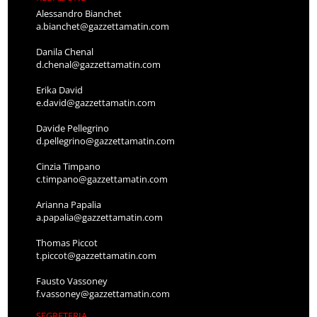
Alessandro Bianchet
a.bianchet@gazzettamatin.com
Danila Chenal
d.chenal@gazzettamatin.com
Erika David
e.david@gazzettamatin.com
Davide Pellegrino
d.pellegrino@gazzettamatin.com
Cinzia Timpano
c.timpano@gazzettamatin.com
Arianna Papalia
a.papalia@gazzettamatin.com
Thomas Piccot
t.piccot@gazzettamatin.com
Fausto Vassoney
f.vassoney@gazzettamatin.com
SEGRETERIA