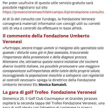
Per poter usufruire di questo utile servizio gratuito sarà
possibile registrarsi sul sito
https://prevenzionemaschileincampo.it/prenotazione-consulto.
Al di là del consulto con l’urologo, la Fondazione Veronesi
consegnerà materiali informativi con consigli utili su corretti
stili di vita e controlli da effettuare in base all’età.
Il commento della Fondazione Umberto
Veronesi
«Purtroppo, ancora troppi uomini si rivolgono allo specialista solo
quando i disturbi sono già in fase avanzata, trascurando
l’importanza della prevenzione e della diagnosi precoce.
Riteniamo che, attraverso questa nostra iniziativa che toccherà
diverse località italiane, sia possibile promuovere una maggiore
consapevolezza sull’importanza della tutela della propria salute,
incoraggiando la popolazione maschile a sottoporsi con regolarità
ai controlli necessari»
spiega la direttrice della Fondazione
Umberto Veronesi Ets
Monica Ramaioli
.
La gara di golf Trofeo Fondazione Veronesi
Domenica 20, il Golf Club Courmayeur et Grandes Jorasses
ospiterà la seconda tappa del Trofeo Fondazione Veronesi, una
gara di golf ideata con l’obiettivo di sostenere la ricerca