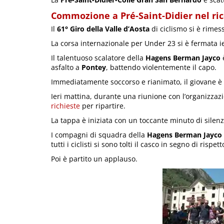
Commozione a Pré-Saint-Didier nel ric
Il
61° Giro della Valle d’Aosta
di ciclismo si è rimes
La corsa internazionale per Under 23 si è fermata ie
Il talentuoso scalatore della
Hagens Berman Jayco
è
asfalto a
Pontey
, battendo violentemente il capo.
Immediatamente soccorso e rianimato, il giovane è 
Ieri mattina, durante una riunione con l’organizzazio
richieste
per ripartire.
La tappa è iniziata con un toccante minuto di silen
I compagni di squadra della
Hagens Berman Jayco
tutti i ciclisti si sono tolti il casco in segno di rispett
Poi è partito un applauso.