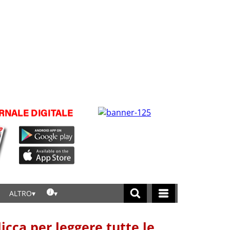
ALTRO
licca per leggere tutte le