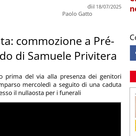
di
il
18/07/2025
n
Paolo Gatto
C
osta: commozione a Pré-
rdo di Samuele Privitera
prima del via alla presenza dei genitori
comparso mercoledì a seguito di una caduta
sso il nullaosta per i funerali