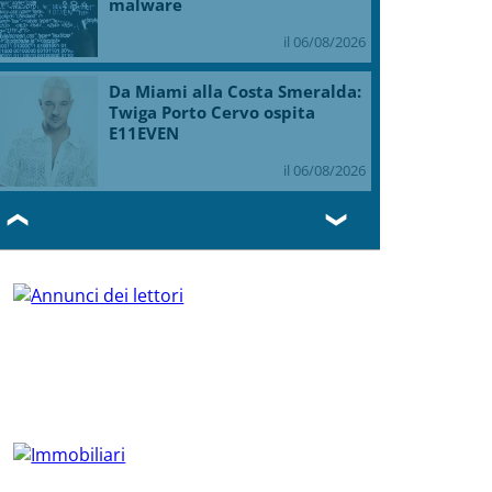
malware
il 06/08/2026
Da Miami alla Costa Smeralda:
Twiga Porto Cervo ospita
E11EVEN
il 06/08/2026
❮
❯