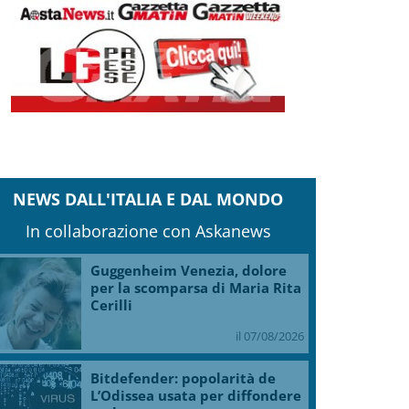
NEWS DALL'ITALIA E DAL MONDO
In collaborazione con Askanews
Guggenheim Venezia, dolore
per la scomparsa di Maria Rita
Cerilli
il 07/08/2026
Bitdefender: popolarità de
L’Odissea usata per diffondere