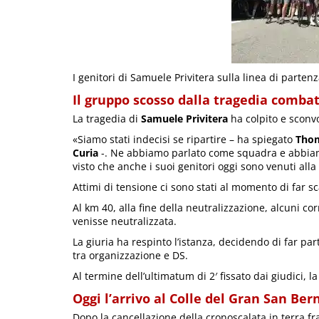
I genitori di Samuele Privitera sulla linea di parten
Il gruppo scosso dalla tragedia comba
La tragedia di
Samuele Privitera
ha colpito e sconvo
«Siamo stati indecisi se ripartire – ha spiegato
Tho
Curia
-. Ne abbiamo parlato come squadra e abbiamo
visto che anche i suoi genitori oggi sono venuti alla
Attimi di tensione ci sono stati al momento di far sc
Al km 40, alla fine della neutralizzazione, alcuni cor
venisse neutralizzata.
La giuria ha respinto l’istanza, decidendo di far pa
tra organizzazione e DS.
Al termine dell’ultimatum di 2′ fissato dai giudici,
Oggi l’arrivo al Colle del Gran San Ber
Dopo la cancellazione della cronoscalata in terra fra