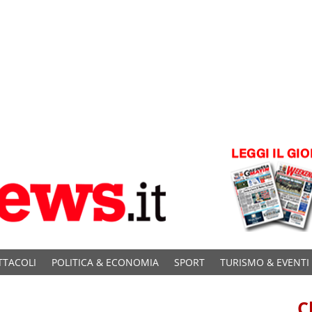
TTACOLI
POLITICA & ECONOMIA
SPORT
TURISMO & EVENTI
C