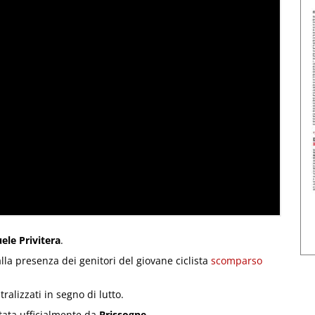
le Privitera
.
la presenza dei genitori del giovane ciclista
scomparso
.
ralizzati in segno di lutto.
tata ufficialmente da
Brissogne
.