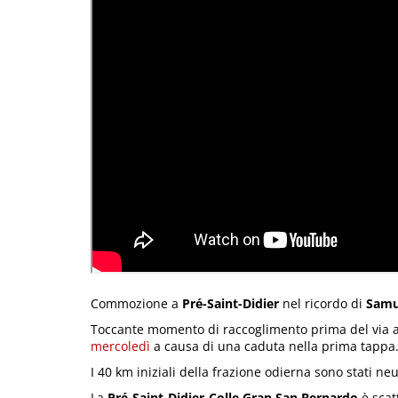
Commozione a
Pré-Saint-Didier
nel ricordo di
Samue
Toccante momento di raccoglimento prima del via al
mercoledì
a causa di una caduta nella prima tappa
I 40 km iniziali della frazione odierna sono stati neut
La
Pré-Saint-Didier-Colle Gran San Bernardo
è scat