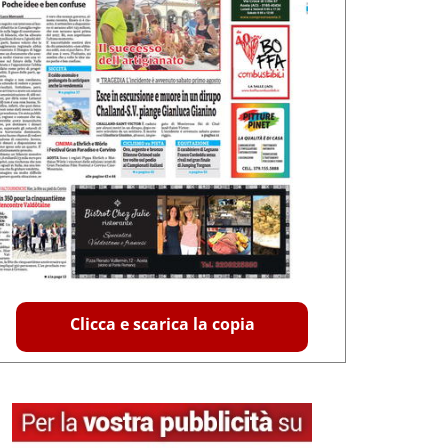
Clicca e scarica la copia