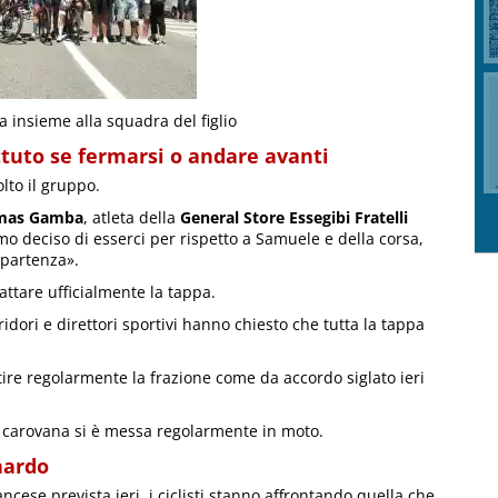
za insieme alla squadra del figlio
ttuto se fermarsi o andare avanti
lto il gruppo.
mas Gamba
, atleta della
General Store Essegibi Fratelli
 deciso di esserci per rispetto a Samuele e della corsa,
 partenza».
attare ufficialmente la tappa.
ridori e direttori sportivi hanno chiesto che tutta la tappa
rtire regolarmente la frazione come da accordo siglato ieri
 la carovana si è messa regolarmente in moto.
nardo
ncese prevista ieri, i ciclisti stanno affrontando quella che