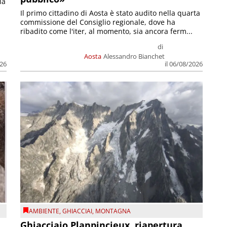
la
Il primo cittadino di Aosta è stato audito nella quarta
commissione del Consiglio regionale, dove ha
ribadito come l'iter, al momento, sia ancora ferm...
di
Aosta
Alessandro Bianchet
026
il 06/08/2026
AMBIENTE
,
GHIACCIAI
,
MONTAGNA
Ghiacciaio Planpincieux, riapertura