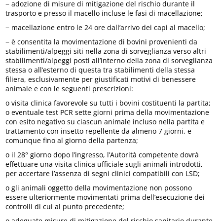
− adozione di misure di mitigazione del rischio durante il
trasporto e presso il macello incluse le fasi di macellazione;
− macellazione entro le 24 ore dall’arrivo dei capi al macello;
− è consentita la movimentazione di bovini provenienti da
stabilimenti/alpeggi siti nella zona di sorveglianza verso altri
stabilimenti/alpeggi posti all’interno della zona di sorveglianza
stessa o all’esterno di questa tra stabilimenti della stessa
filiera, esclusivamente per giustificati motivi di benessere
animale e con le seguenti prescrizioni:
o visita clinica favorevole su tutti i bovini costituenti la partita;
o eventuale test PCR sette giorni prima della movimentazione
con esito negativo su ciascun animale incluso nella partita e
trattamento con insetto repellente da almeno 7 giorni, e
comunque fino al giorno della partenza;
o il 28° giorno dopo l’ingresso, l’Autorità competente dovrà
effettuare una visita clinica ufficiale sugli animali introdotti,
per accertare l’assenza di segni clinici compatibili con LSD;
o gli animali oggetto della movimentazione non possono
essere ulteriormente movimentati prima dell’esecuzione dei
controlli di cui al punto precedente;
o adeguate misure di mitigazione del rischio sanitario durante