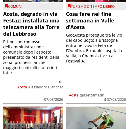
COMUNI
TURISMO & TEMPO LIBERO
Aosta, degrado in via
Cosa fare nel fine
Festaz: installata una
settimana in Valle
telecamera alla Torre
d’Aosta
del Lebbroso
GiocAosta prosegue tra le vie
del capoluogo; a Brissogne
Prime contromosse
entra nel vivo la Feta de
dell'amministrazione
l’Oumbra; Etroubles ospita la
comunale dopo l'esposto
Veillà; a Chamois tocca al
presentato da residenti della
Festival A...
zona; promessi anche
maggiori controlli e ulteriori
inter...
di
Aosta
Alessandro Bianchet
di
Aosta
gazzettamatin
il 07/08/2026
il 07/08/2026