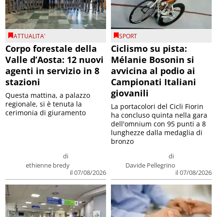
ATTUALITA'
SPORT
Corpo forestale della
Ciclismo su pista:
Valle d’Aosta: 12 nuovi
Mélanie Bosonin si
agenti in servizio in 8
avvicina al podio ai
stazioni
Campionati Italiani
giovanili
Questa mattina, a palazzo
regionale, si è tenuta la
La portacolori del Cicli Fiorin
cerimonia di giuramento
ha concluso quinta nella gara
dell'omnium con 95 punti a 8
lunghezze dalla medaglia di
bronzo
di
di
ethienne bredy
Davide Pellegrino
il 07/08/2026
il 07/08/2026