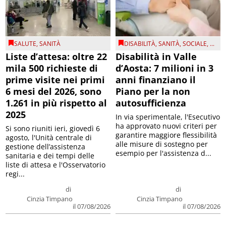
SALUTE
,
SANITÀ
DISABILITÀ
,
SANITÀ
,
SOCIALE
, ...
Liste d’attesa: oltre 22
Disabilità in Valle
mila 500 richieste di
d’Aosta: 7 milioni in 3
prime visite nei primi
anni finanziano il
6 mesi del 2026, sono
Piano per la non
1.261 in più rispetto al
autosufficienza
2025
In via sperimentale, l'Esecutivo
ha approvato nuovi criteri per
Si sono riuniti ieri, giovedì 6
garantire maggiore flessibilità
agosto, l'Unità centrale di
alle misure di sostegno per
gestione dell’assistenza
esempio per l'assistenza d...
sanitaria e dei tempi delle
liste di attesa e l'Osservatorio
regi...
di
di
Cinzia Timpano
Cinzia Timpano
il 07/08/2026
il 07/08/2026