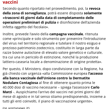
vaccini
Secondo quanto riportato nel provvedimento, poi, la
revoca
della zona di sorveglianza
, potrà essere disposta
solamente
«trascorsi 45 giorni dalla data di completamento delle
operazioni preliminari di pulizia
e disinfezione dell’azienda
infetta oggetto del focolaio».
Inoltre, prevede l’avvio della
campagna vaccinale
, ritenuta
come «principale e solo strumento per prevenire l’introduzione
del virus nel territorio regionale e tutelare il nostro esiguo e
prezioso patrimonio zootecnico, costituito in larga parte da
razze bovine autoctone di elevato valore genetico e culturale,
tra cui una in pericolo di estinzione, nonché la produzione
lattiero-casearia locale a denominazione di origine protetta».
Per questo, il Ministero, dopo condivisione con la Regione, ha
già chiesto con urgenza «alla Commissione europea
l’accesso
alla banca vaccinale dell’Unione contro la Dermatite
Nodulare Contagiosa
al fine di ottenere quanto prima le
40.000 dosi di vaccino necessarie – spiega l’assessore
Carlo
Marzi
-. Auspichiamo l’arrivo dei vaccini nei primi giorni del
mese di agosto e in tal senso stiamo predisponendo, insieme a
tutti gli enti coinvolti, il piano di vaccinazione urgente».
(re.aostanews.it)