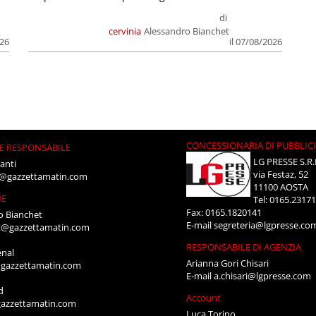
di
cervinia
Alessandro Bianchet
026
il 07/08/2026
CONCESSIONARIA DI PUBBLIC
E RESPONSABILE
LG PRESSE S.R.
anti
via Festaz, 52
i@gazzettamatin.com
11100 AOSTA
NE
Tel: 0165.2317
Fax: 0165.1820141
o Bianchet
E-mail
segreteria@lgpresse.co
t@gazzettamatin.com
RESPONSABILE DI AGENZIA
enal
Arianna Gori Chisari
gazzettamatin.com
E-mail
a.chisari@lgpresse.com
d
Account
azzettamatin.com
Luca Torino