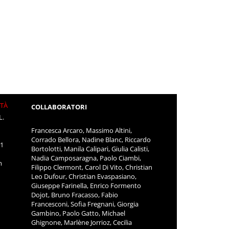
ITÀ
COLLABORATORI
L.
Francesca Arcaro, Massimo Altini,
Corrado Bellora, Nadine Blanc, Riccardo
11
Bortolotti, Manila Calipari, Giulia Calisti,
Nadia Camposaragna, Paolo Ciambi,
m
Filippo Clermont, Carol Di Vito, Christian
Leo Dufour, Christian Evaspasiano,
Giuseppe Farinella, Enrico Formento
Dojot, Bruno Fracasso, Fabio
Francesconi, Sofia Fregnani, Giorgia
Gambino, Paolo Gatto, Michael
Ghignone, Marlène Jorrioz, Cecilia