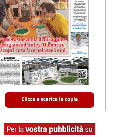
Clicca e scarica la copia