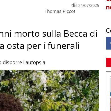
di
il
24/07/2025
n
Thomas Piccot
C
nni morto sulla Becca di
a osta per i funerali
 disporre l'autopsia