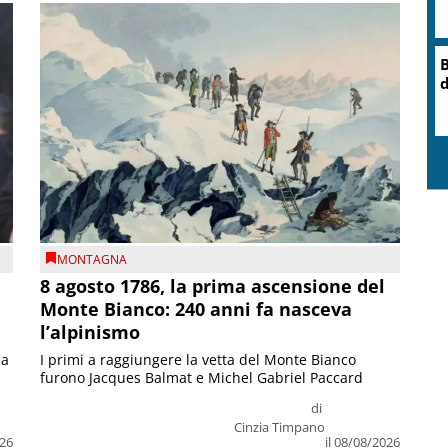
B
d
MONTAGNA
8 agosto 1786, la prima ascensione del
Monte Bianco: 240 anni fa nasceva
l’alpinismo
ia
I primi a raggiungere la vetta del Monte Bianco
furono Jacques Balmat e Michel Gabriel Paccard
di
Cinzia Timpano
026
il 08/08/2026