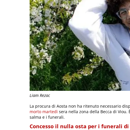
Liam Rezac
La procura di Aosta non ha ritenuto necessario disp
morto martedì
sera nella zona della Becca di Viou. È
salma e i funerali.
Concesso il nulla osta per i funerali d