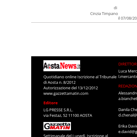
di
Cinzia Timpano
il 07/08/2
DIRETTOR
Luca Merc
l.mercant
Quotidiano online Iscrizione al Tribunale
di Aosta n. 8/2012
REDAZIO
Autorizzazione del 13/12/2012
Alessandr
www.gazzettamatin.com
a.bianche
Editore
Danila Ch
LG PRESSE S.R.L.
d.chenal@
via Festaz, 52 11100 AOSTA
Erika Davi
e.david@g
Settimanale del Lunedì. Iscrizione al