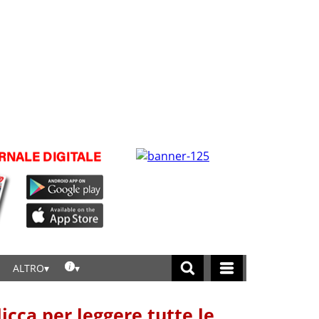
ALTRO
licca per leggere tutte le