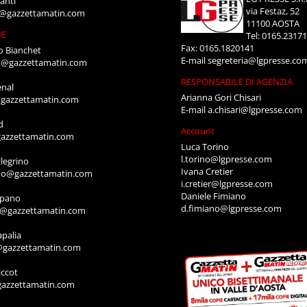
anti
via Festaz, 52
i@gazzettamatin.com
11100 AOSTA
NE
Tel: 0165.2317
Fax: 0165.1820141
o Bianchet
E-mail
segreteria@lgpresse.co
t@gazzettamatin.com
RESPONSABILE DI AGENZIA
enal
Arianna Gori Chisari
gazzettamatin.com
E-mail
a.chisari@lgpresse.com
d
Account
azzettamatin.com
Luca Torino
l.torino@lgpresse.com
legrino
Ivana Cretier
ino@gazzettamatin.com
i.cretier@lgpresse.com
Daniele Fimiano
mpano
d.fimiano@lgpresse.com
o@gazzettamatin.com
apalia
@gazzettamatin.com
ccot
gazzettamatin.com