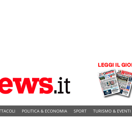
TTACOLI
POLITICA & ECONOMIA
SPORT
TURISMO & EVENTI
C