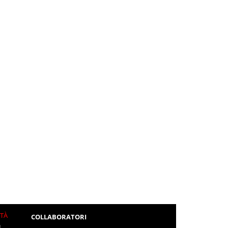
ITÀ
COLLABORATORI
L.