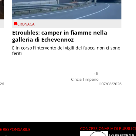
CRONACA
Etroubles: camper in fiamme nella
galleria di Echevennoz
E in corso l'intervento dei vigili del fuoco, non ci sono
feriti
di
Cinzia Timpano
026
il 07/08/2026
CONCESSIONARIA DI PUBBLIC
E RESPONSABILE
LG PRESSE S.R.