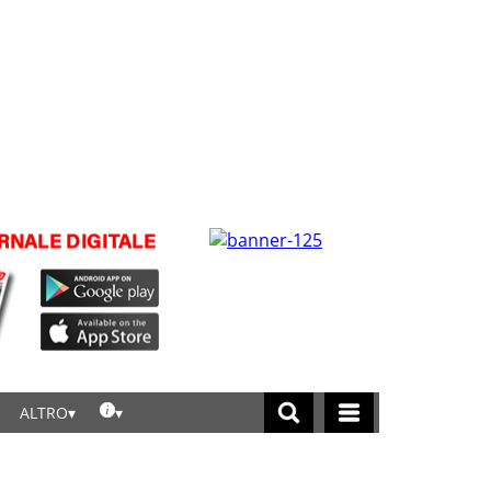
ALTRO
licca per leggere tutte le