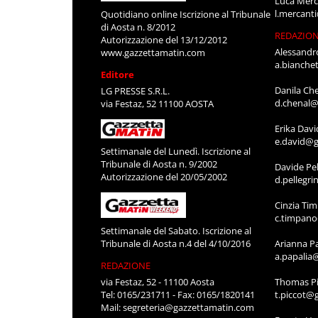
Luca Merc
l.mercant
Quotidiano online Iscrizione al Tribunale
di Aosta n. 8/2012
REDAZIO
Autorizzazione del 13/12/2012
Alessandr
www.gazzettamatin.com
a.bianche
Editore
Danila Ch
LG PRESSE S.R.L.
d.chenal@
via Festaz, 52 11100 AOSTA
Erika Davi
e.david@g
Settimanale del Lunedì. Iscrizione al
Tribunale di Aosta n. 9/2002
Davide Pel
Autorizzazione del 20/05/2002
d.pellegr
Cinzia Ti
c.timpan
Settimanale del Sabato. Iscrizione al
Tribunale di Aosta n.4 del 4/10/2016
Arianna P
a.papalia
REDAZIONE
via Festaz, 52 - 11100 Aosta
Thomas Pi
Tel: 0165/231711 - Fax: 0165/1820141
t.piccot@
Mail:
segreteria@gazzettamatin.com