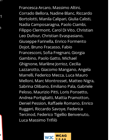
Francesca Arcaro, Massimo Altini,
Corrado Bellora, Nadine Blanc, Riccardo
11
Bortolotti, Manila Calipari, Giulia Calisti,
Nadia Camposaragna, Paolo Ciambi,
m
Filippo Clermont, Carol Di Vito, Christian
Leo Dufour, Christian Evaspasiano,
Giuseppe Farinella, Enrico Formento
Dojot, Bruno Fracasso, Fabio
Francesconi, Sofia Fregnani, Giorgia
Gambino, Paolo Gatto, Michael
Ghignone, Marlène Jorrioz, Cecilia
Lazzarotto, Giacomo Mangano, Angela
Marrelli, Federico Mecca, Luca Mauro
Melloni, Marc Montrosset, Matteo Nigra,
Sabrina Olibano, Emiliano Pala, Gabriele
Peloso, Maurizio Pitti, Loris Ponsetto,
Andrea Portigliatti, Mattia Pramotton,
Deniel Pession, Raffaele Romano, Enrico
Ruggeri, Riccardo Savoye, Federica
Tercinod, Federico Tigellio Benvenuto,
Luca Massimo Trifilò