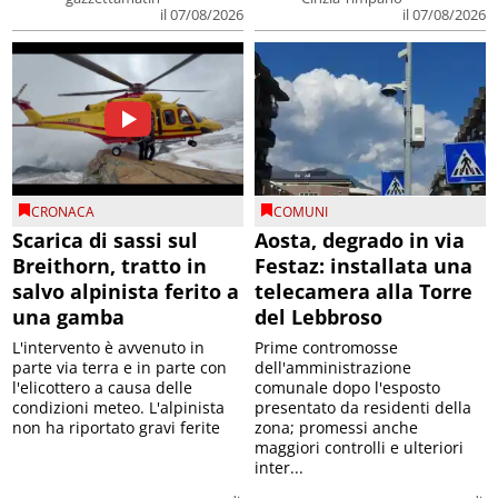
il 07/08/2026
il 07/08/2026
CRONACA
COMUNI
Scarica di sassi sul
Aosta, degrado in via
Breithorn, tratto in
Festaz: installata una
salvo alpinista ferito a
telecamera alla Torre
una gamba
del Lebbroso
L'intervento è avvenuto in
Prime contromosse
parte via terra e in parte con
dell'amministrazione
l'elicottero a causa delle
comunale dopo l'esposto
condizioni meteo. L'alpinista
presentato da residenti della
non ha riportato gravi ferite
zona; promessi anche
maggiori controlli e ulteriori
inter...