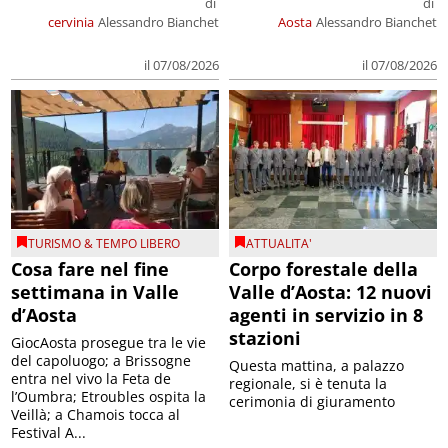
di
di
cervinia
Alessandro Bianchet
Aosta
Alessandro Bianchet
il 07/08/2026
il 07/08/2026
TURISMO & TEMPO LIBERO
ATTUALITA'
Cosa fare nel fine
Corpo forestale della
settimana in Valle
Valle d’Aosta: 12 nuovi
d’Aosta
agenti in servizio in 8
stazioni
GiocAosta prosegue tra le vie
del capoluogo; a Brissogne
Questa mattina, a palazzo
entra nel vivo la Feta de
regionale, si è tenuta la
l’Oumbra; Etroubles ospita la
cerimonia di giuramento
Veillà; a Chamois tocca al
Festival A...