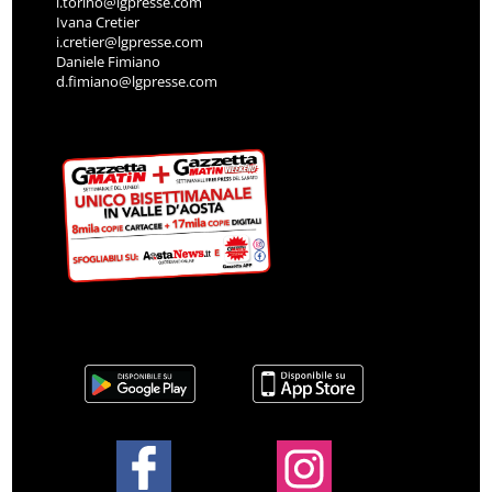
l.torino@lgpresse.com
Ivana Cretier
i.cretier@lgpresse.com
Daniele Fimiano
d.fimiano@lgpresse.com