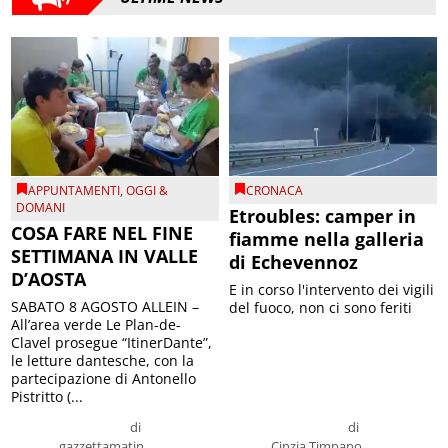
APPUNTAMENTI
,
OGGI &
CRONACA
DOMANI
Etroubles: camper in
COSA FARE NEL FINE
fiamme nella galleria
SETTIMANA IN VALLE
di Echevennoz
D’AOSTA
E in corso l'intervento dei vigili
SABATO 8 AGOSTO ALLEIN –
del fuoco, non ci sono feriti
All’area verde Le Plan-de-
Clavel prosegue “ItinerDante”,
le letture dantesche, con la
partecipazione di Antonello
Pistritto (...
di
di
gazzettamatin
Cinzia Timpano