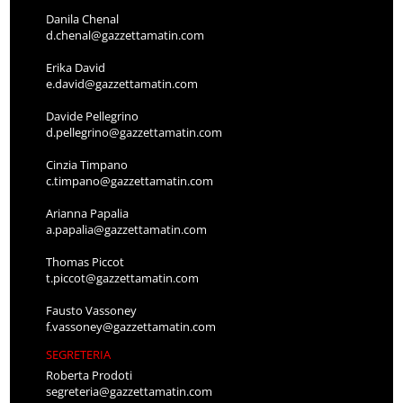
Danila Chenal
d.chenal@gazzettamatin.com
Erika David
e.david@gazzettamatin.com
Davide Pellegrino
d.pellegrino@gazzettamatin.com
Cinzia Timpano
c.timpano@gazzettamatin.com
Arianna Papalia
a.papalia@gazzettamatin.com
Thomas Piccot
t.piccot@gazzettamatin.com
Fausto Vassoney
f.vassoney@gazzettamatin.com
SEGRETERIA
Roberta Prodoti
segreteria@gazzettamatin.com