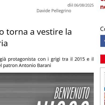
di
il
06/08/2025
n
Davide Pellegrino
C
o torna a vestire la
ria
ià protagonista con i grigi tra il 2015 e il
del patron Antonio Barani