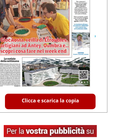
Clicca e scarica la copia