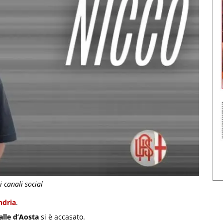
 canali social
ndria
.
alle d’Aosta
si è accasato.