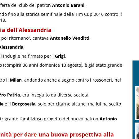
fferta del club del patron
Antonio Barani
.
ando fino alla storica semifinale della Tim Cup 2016 contro il
18.
ia dell’Alessandria
e poi ritornano”, cantava
Antonello Venditti
.
Alessandria
.
li indugi e ha firmato per i
Grigi
.
o (compirà 36 anni domenica 10 agosto), è già stato grande
ro il
Milan
, andando anche a segno contro i rossoneri, nel
Pro Patria
, era inseguito da diverse società.
le
e il
Borgosesia
, solo per citarne alcune, ma lui ha scelto
intrigrante l’ambizioso progetto del nuovo patron
Antonio
nità per dare una buova prospettiva alla