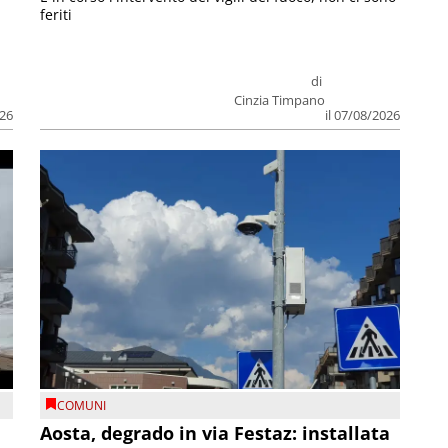
feriti
di
Cinzia Timpano
026
il 07/08/2026
COMUNI
n
Aosta, degrado in via Festaz: installata