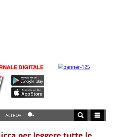
ALTRO
licca per leggere tutte le