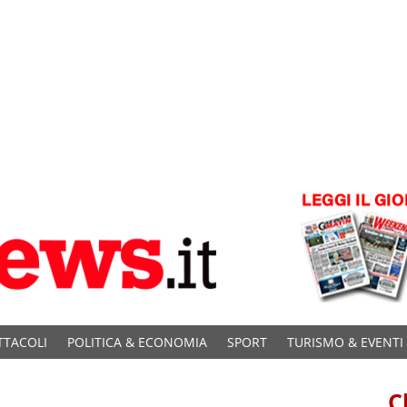
TTACOLI
POLITICA & ECONOMIA
SPORT
TURISMO & EVENTI
C