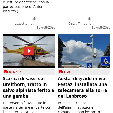
le letture dantesche, con la
partecipazione di Antonello
Pistritto (...
di
di
gazzettamatin
Cinzia Timpano
il 07/08/2026
il 07/08/2026
CRONACA
COMUNI
Scarica di sassi sul
Aosta, degrado in via
Breithorn, tratto in
Festaz: installata una
salvo alpinista ferito a
telecamera alla Torre
una gamba
del Lebbroso
L'intervento è avvenuto in
Prime contromosse
parte via terra e in parte con
dell'amministrazione
l'elicottero a causa delle
comunale dopo l'esposto