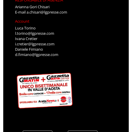
RESPONSABILE DI AGENZIA
Arianna Gori Chisari
E-mail
a.chisari@lgpresse.com
Account
Luca Torino
l.torino@lgpresse.com
Ivana Cretier
i.cretier@lgpresse.com
Daniele Fimiano
d.fimiano@lgpresse.com