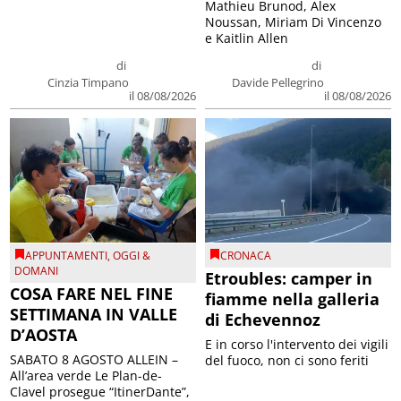
Mathieu Brunod, Alex
Noussan, Miriam Di Vincenzo
e Kaitlin Allen
di
di
Cinzia Timpano
Davide Pellegrino
il 08/08/2026
il 08/08/2026
APPUNTAMENTI
,
OGGI &
CRONACA
DOMANI
Etroubles: camper in
COSA FARE NEL FINE
fiamme nella galleria
SETTIMANA IN VALLE
di Echevennoz
D’AOSTA
E in corso l'intervento dei vigili
SABATO 8 AGOSTO ALLEIN –
del fuoco, non ci sono feriti
All’area verde Le Plan-de-
Clavel prosegue “ItinerDante”,