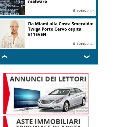
mi ha formato, continuerò a
cantarlo
il 06/08/2026
Sogin: in 2025 utile balza oltre
2,5 mln, decommissioning al
47,7%
il 06/08/2026
❮
❯