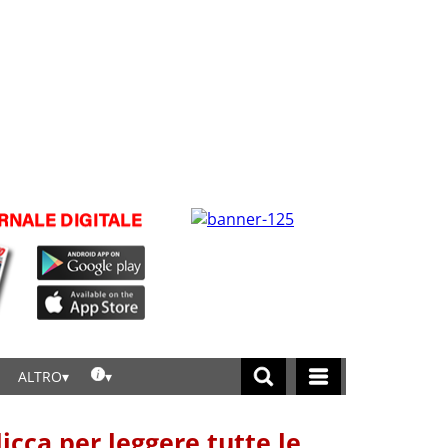
ALTRO
licca per leggere tutte le