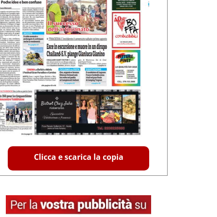
Clicca e scarica la copia