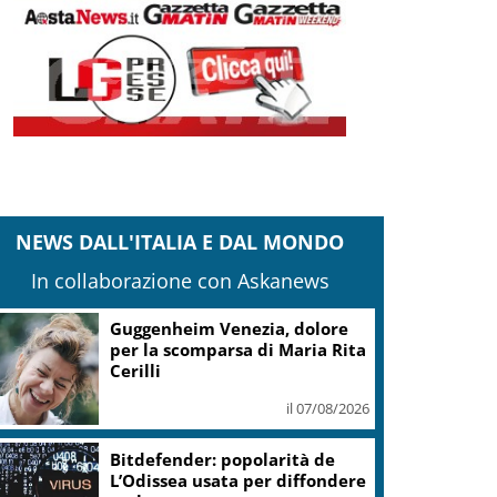
NEWS DALL'ITALIA E DAL MONDO
In collaborazione con Askanews
Covid, ‘Conte-day’ in
commissione: “non sono un
eroe ma un uomo corretto,
non troverete nulla”
il 06/08/2026
Guccini, Meloni: l’ho amato e