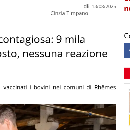
di
il
13/08/2025
n
Cinzia Timpano
C
ontagiosa: 9 mila
osto, nessuna reazione
 vaccinati i bovini nei comuni di Rhêmes