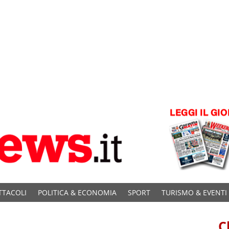
TTACOLI
POLITICA & ECONOMIA
SPORT
TURISMO & EVENTI
C