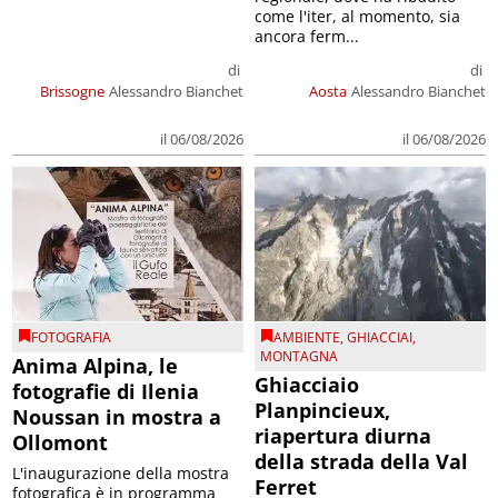
come l'iter, al momento, sia
ancora ferm...
di
di
Brissogne
Alessandro Bianchet
Aosta
Alessandro Bianchet
il 06/08/2026
il 06/08/2026
FOTOGRAFIA
AMBIENTE
,
GHIACCIAI
,
MONTAGNA
Anima Alpina, le
Ghiacciaio
fotografie di Ilenia
Planpincieux,
Noussan in mostra a
riapertura diurna
Ollomont
della strada della Val
L'inaugurazione della mostra
Ferret
fotografica è in programma