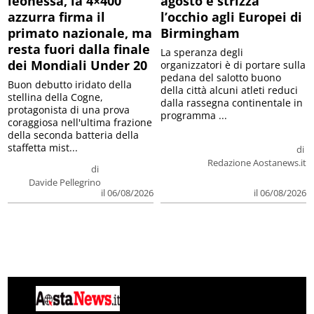
leonessa, la 4×400
agosto e strizza
azzurra firma il
l’occhio agli Europei di
primato nazionale, ma
Birmingham
resta fuori dalla finale
La speranza degli
dei Mondiali Under 20
organizzatori è di portare sulla
pedana del salotto buono
Buon debutto iridato della
della città alcuni atleti reduci
stellina della Cogne,
dalla rassegna continentale in
protagonista di una prova
programma ...
coraggiosa nell'ultima frazione
della seconda batteria della
staffetta mist...
di
Redazione Aostanews.it
di
Davide Pellegrino
il 06/08/2026
il 06/08/2026