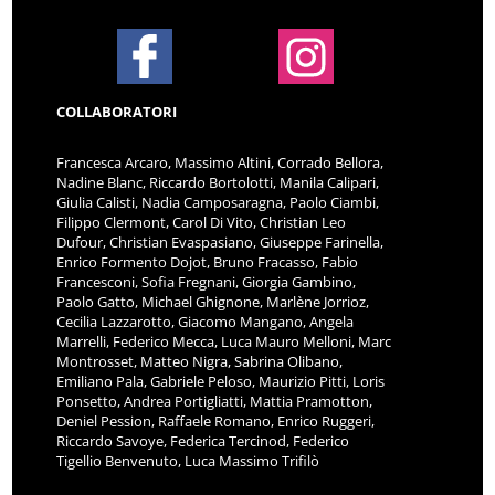
COLLABORATORI
Francesca Arcaro, Massimo Altini, Corrado Bellora,
Nadine Blanc, Riccardo Bortolotti, Manila Calipari,
Giulia Calisti, Nadia Camposaragna, Paolo Ciambi,
Filippo Clermont, Carol Di Vito, Christian Leo
Dufour, Christian Evaspasiano, Giuseppe Farinella,
Enrico Formento Dojot, Bruno Fracasso, Fabio
Francesconi, Sofia Fregnani, Giorgia Gambino,
Paolo Gatto, Michael Ghignone, Marlène Jorrioz,
Cecilia Lazzarotto, Giacomo Mangano, Angela
Marrelli, Federico Mecca, Luca Mauro Melloni, Marc
Montrosset, Matteo Nigra, Sabrina Olibano,
Emiliano Pala, Gabriele Peloso, Maurizio Pitti, Loris
Ponsetto, Andrea Portigliatti, Mattia Pramotton,
Deniel Pession, Raffaele Romano, Enrico Ruggeri,
Riccardo Savoye, Federica Tercinod, Federico
Tigellio Benvenuto, Luca Massimo Trifilò