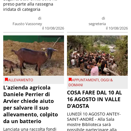
preso parte alla rassegna
iridata di categoria
di
di
Fausto Vassoney
segreteria
il 10/08/2026
il 10/08/2026
ALLEVAMENTO
APPUNTAMENTI
,
OGGI &
DOMANI
L’azienda agricola
COSA FARE DAL 10 AL
Daniele Perrier di
16 AGOSTO IN VALLE
Arvier chiede aiuto
D’AOSTA
per salvare il suo
allevamento, colpito
LUNEDÌ 10 AGOSTO ANTEY-
SAINT-ANDRÉ - Alla Sala
da un batterio
mostre Biblioteca sarà
Lanciata una raccolta fondi
possibile partecipare alla