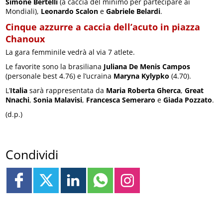
Simone Bertelli
(a caccia del minimo per partecipare ai
Mondiali),
Leonardo Scalon
e
Gabriele Belardi
.
Cinque azzurre a caccia dell’acuto in piazza
Chanoux
La gara femminile vedrà al via 7 atlete.
Le favorite sono la brasiliana
Juliana De Menis Campos
(personale best 4.76) e l’ucraina
Maryna Kylypko
(4.70).
L’
Italia
sarà rappresentata da
Maria Roberta Gherca
,
Great
Nnachi
,
Sonia Malavisi
,
Francesca Semeraro
e
Giada Pozzato
.
(d.p.)
Condividi