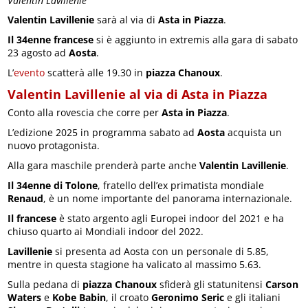
Valentin Lavillenie
Valentin Lavillenie
sarà al via di
Asta in Piazza
.
Il 34enne francese
si è aggiunto in extremis alla gara di sabato
23 agosto ad
Aosta
.
L’
evento
scatterà alle 19.30 in
piazza Chanoux
.
Valentin Lavillenie al via di Asta in Piazza
Conto alla rovescia che corre per
Asta in Piazza
.
L’edizione 2025 in programma sabato ad
Aosta
acquista un
nuovo protagonista.
Alla gara maschile prenderà parte anche
Valentin Lavillenie
.
Il 34enne di Tolone
, fratello dell’ex primatista mondiale
Renaud
, è un nome importante del panorama internazionale.
Il francese
è stato argento agli Europei indoor del 2021 e ha
chiuso quarto ai Mondiali indoor del 2022.
Lavillenie
si presenta ad Aosta con un personale di 5.85,
mentre in questa stagione ha valicato al massimo 5.63.
Sulla pedana di
piazza Chanoux
sfiderà gli statunitensi
Carson
Waters
e
Kobe Babin
, il croato
Geronimo Seric
e gli italiani