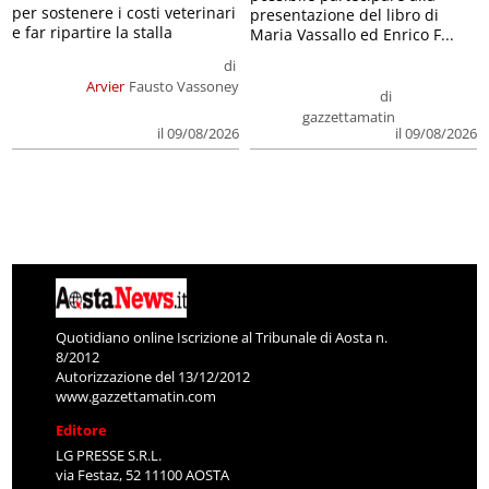
per sostenere i costi veterinari
presentazione del libro di
e far ripartire la stalla
Maria Vassallo ed Enrico F...
di
Arvier
Fausto Vassoney
di
gazzettamatin
il 09/08/2026
il 09/08/2026
Quotidiano online Iscrizione al Tribunale di Aosta n.
8/2012
Autorizzazione del 13/12/2012
www.gazzettamatin.com
Editore
LG PRESSE S.R.L.
via Festaz, 52 11100 AOSTA