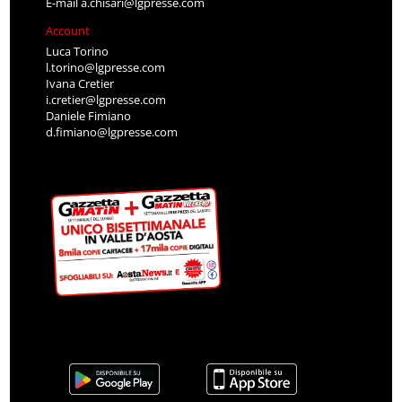
E-mail
a.chisari@lgpresse.com
Account
Luca Torino
l.torino@lgpresse.com
Ivana Cretier
i.cretier@lgpresse.com
Daniele Fimiano
d.fimiano@lgpresse.com