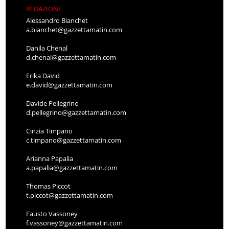
REDAZIONE
Alessandro Bianchet
a.bianchet@gazzettamatin.com
Danila Chenal
d.chenal@gazzettamatin.com
Erika David
e.david@gazzettamatin.com
Davide Pellegrino
d.pellegrino@gazzettamatin.com
Cinzia Timpano
c.timpano@gazzettamatin.com
Arianna Papalia
a.papalia@gazzettamatin.com
Thomas Piccot
t.piccot@gazzettamatin.com
Fausto Vassoney
f.vassoney@gazzettamatin.com