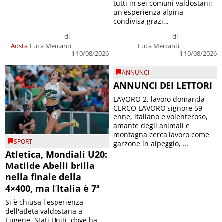
tutti in sei comuni valdostani:
un'esperienza alpina
condivisa grazi...
di
di
Aosta
Luca Mercanti
Luca Mercanti
il 10/08/2026
il 10/08/2026
ANNUNCI
ANNUNCI DEI LETTORI
LAVORO 2. lavoro domanda
CERCO LAVORO signore 59
enne, italiano e volenteroso,
amante degli animali e
montagna cerca lavoro come
SPORT
garzone in alpeggio, ...
Atletica, Mondiali U20:
Matilde Abelli brilla
nella finale della
4×400, ma l’Italia è 7ª
Si è chiusa l'esperienza
dell'atleta valdostana a
Eugene, Stati Uniti, dove ha