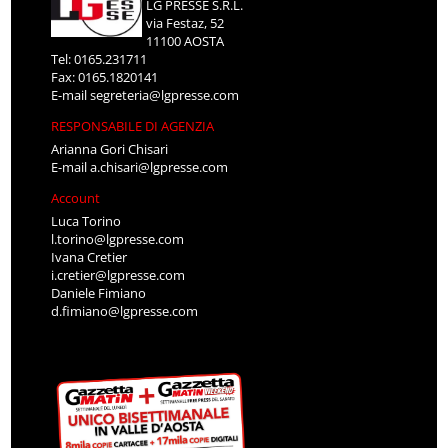
LG PRESSE S.R.L.
via Festaz, 52
11100 AOSTA
Tel: 0165.231711
Fax: 0165.1820141
E-mail
segreteria@lgpresse.com
RESPONSABILE DI AGENZIA
Arianna Gori Chisari
E-mail
a.chisari@lgpresse.com
Account
Luca Torino
l.torino@lgpresse.com
Ivana Cretier
i.cretier@lgpresse.com
Daniele Fimiano
d.fimiano@lgpresse.com