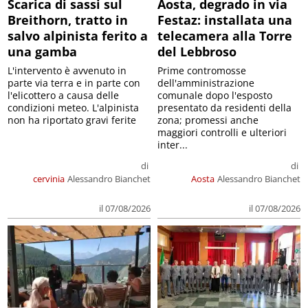
Scarica di sassi sul
Aosta, degrado in via
Breithorn, tratto in
Festaz: installata una
salvo alpinista ferito a
telecamera alla Torre
una gamba
del Lebbroso
L'intervento è avvenuto in
Prime contromosse
parte via terra e in parte con
dell'amministrazione
l'elicottero a causa delle
comunale dopo l'esposto
condizioni meteo. L'alpinista
presentato da residenti della
non ha riportato gravi ferite
zona; promessi anche
maggiori controlli e ulteriori
inter...
di
di
cervinia
Alessandro Bianchet
Aosta
Alessandro Bianchet
il 07/08/2026
il 07/08/2026