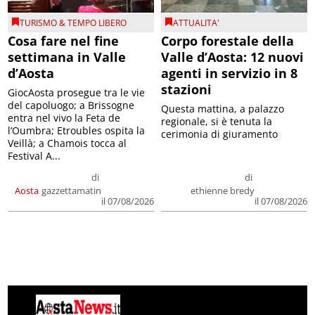
TURISMO & TEMPO LIBERO
ATTUALITA'
Cosa fare nel fine
Corpo forestale della
settimana in Valle
Valle d’Aosta: 12 nuovi
d’Aosta
agenti in servizio in 8
stazioni
GiocAosta prosegue tra le vie
del capoluogo; a Brissogne
Questa mattina, a palazzo
entra nel vivo la Feta de
regionale, si è tenuta la
l’Oumbra; Etroubles ospita la
cerimonia di giuramento
Veillà; a Chamois tocca al
Festival A...
di
di
Aosta
gazzettamatin
ethienne bredy
il 07/08/2026
il 07/08/2026