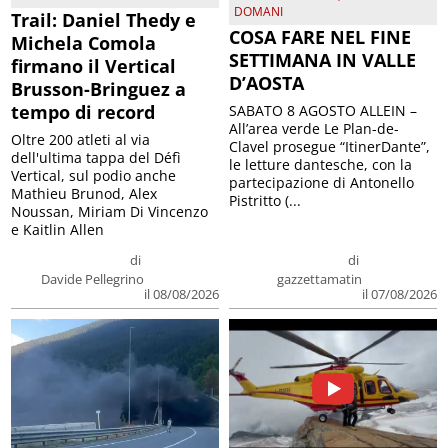
DOMANI
Trail: Daniel Thedy e
COSA FARE NEL FINE
Michela Comola
SETTIMANA IN VALLE
firmano il Vertical
D’AOSTA
Brusson-Bringuez a
tempo di record
SABATO 8 AGOSTO ALLEIN –
All’area verde Le Plan-de-
Oltre 200 atleti al via
Clavel prosegue “ItinerDante”,
dell'ultima tappa del Défì
le letture dantesche, con la
Vertical, sul podio anche
partecipazione di Antonello
Mathieu Brunod, Alex
Pistritto (...
Noussan, Miriam Di Vincenzo
e Kaitlin Allen
di
di
Davide Pellegrino
gazzettamatin
il 08/08/2026
il 07/08/2026