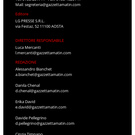
Mail:
segreteria@gazzettamatin.com
Editore
LG PRESSE S.R.L.
via Festaz, 52 11100 AOSTA
DIRETTORE RESPONSABILE
Luca Mercanti
l.mercanti@gazzettamatin.com
REDAZIONE
Alessandro Bianchet
a.bianchet@gazzettamatin.com
Danila Chenal
d.chenal@gazzettamatin.com
Erika David
e.david@gazzettamatin.com
Davide Pellegrino
d.pellegrino@gazzettamatin.com
Cinzia Timpano