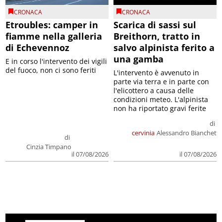
CRONACA
CRONACA
Etroubles: camper in
Scarica di sassi sul
fiamme nella galleria
Breithorn, tratto in
di Echevennoz
salvo alpinista ferito a
una gamba
E in corso l'intervento dei vigili
del fuoco, non ci sono feriti
L'intervento è avvenuto in
parte via terra e in parte con
l'elicottero a causa delle
condizioni meteo. L'alpinista
non ha riportato gravi ferite
di
cervinia
Alessandro Bianchet
di
Cinzia Timpano
il 07/08/2026
il 07/08/2026