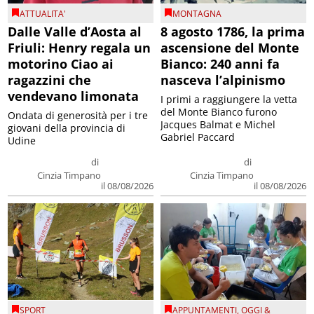
ATTUALITA'
MONTAGNA
Dalle Valle d’Aosta al
8 agosto 1786, la prima
Friuli: Henry regala un
ascensione del Monte
motorino Ciao ai
Bianco: 240 anni fa
ragazzini che
nasceva l’alpinismo
vendevano limonata
I primi a raggiungere la vetta
del Monte Bianco furono
Ondata di generosità per i tre
Jacques Balmat e Michel
giovani della provincia di
Gabriel Paccard
Udine
di
di
Cinzia Timpano
Cinzia Timpano
il 08/08/2026
il 08/08/2026
SPORT
APPUNTAMENTI
,
OGGI &