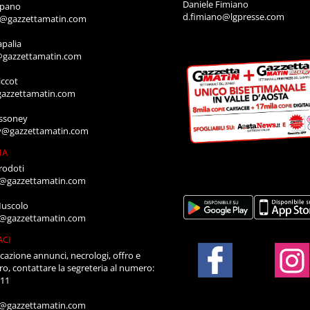
Daniele Fimiano
mpano
d.fimiano@lgpresse.com
o@gazzettamatin.com
apalia
@gazzettamatin.com
ccot
gazzettamatin.com
ssoney
y@gazzettamatin.com
IA
rodoti
a@gazzettamatin.com
Muscolo
a@gazzettamatin.com
ACI
cazione annunci, necrologi, offro e
ro, contattare la segreteria al numero:
711
a@gazzettamatin.com