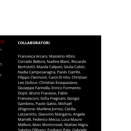
ITÀ
COLLABORATORI
L.
Francesca Arcaro, Massimo Altini,
Corrado Bellora, Nadine Blanc, Riccardo
11
Bortolotti, Manila Calipari, Giulia Calisti,
Nadia Camposaragna, Paolo Ciambi,
m
Filippo Clermont, Carol Di Vito, Christian
Leo Dufour, Christian Evaspasiano,
Giuseppe Farinella, Enrico Formento
Dojot, Bruno Fracasso, Fabio
Francesconi, Sofia Fregnani, Giorgia
Gambino, Paolo Gatto, Michael
Ghignone, Marlène Jorrioz, Cecilia
Lazzarotto, Giacomo Mangano, Angela
Marrelli, Federico Mecca, Luca Mauro
Melloni, Marc Montrosset, Matteo Nigra,
Sabrina Olibano, Emiliano Pala, Gabriele