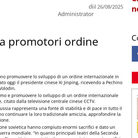
di
il
26/08/2025
n
Administrator
C
sia promotori ordine
ono promuovere lo sviluppo di un ordine internazionale in
ato oggi il presidente cinese Xi Jinping, ricevendo a Pechino
Volodin.
ismo e promuovere lo sviluppo di un ordine internazionale
e, citato dalla televisione centrale cinese CCTV.
Russia rappresenta una fonte di stabilità e di pace in tutto il
 continuare la loro tradizionale amicizia, approfondire la
ione.
ione sovietica hanno compiuto enormi sacrifici e dato un
guerra mondiale. “In quanto principali teatri della Seconda