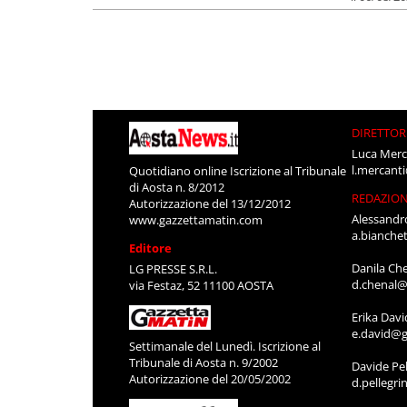
DIRETTOR
Luca Merc
l.mercant
Quotidiano online Iscrizione al Tribunale
di Aosta n. 8/2012
REDAZIO
Autorizzazione del 13/12/2012
Alessandr
www.gazzettamatin.com
a.bianche
Editore
Danila Ch
LG PRESSE S.R.L.
d.chenal@
via Festaz, 52 11100 AOSTA
Erika Davi
e.david@g
Settimanale del Lunedì. Iscrizione al
Tribunale di Aosta n. 9/2002
Davide Pel
Autorizzazione del 20/05/2002
d.pellegr