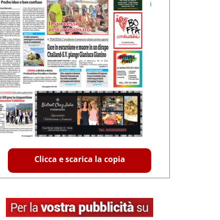
Clicca e scarica la copia