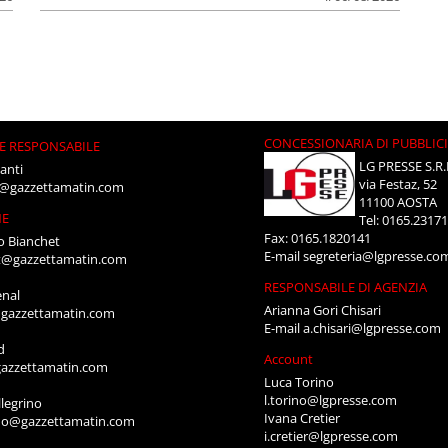
CONCESSIONARIA DI PUBBLIC
E RESPONSABILE
LG PRESSE S.R.
anti
via Festaz, 52
i@gazzettamatin.com
11100 AOSTA
NE
Tel: 0165.2317
Fax: 0165.1820141
o Bianchet
E-mail
segreteria@lgpresse.co
t@gazzettamatin.com
RESPONSABILE DI AGENZIA
enal
Arianna Gori Chisari
gazzettamatin.com
E-mail
a.chisari@lgpresse.com
d
Account
azzettamatin.com
Luca Torino
l.torino@lgpresse.com
legrino
Ivana Cretier
ino@gazzettamatin.com
i.cretier@lgpresse.com