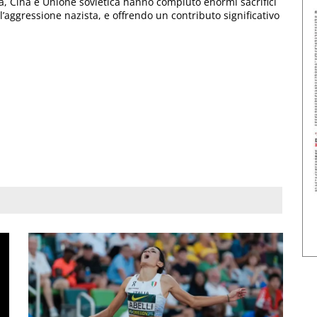
a, Cina e Unione sovietica hanno compiuto enormi sacrifici
l’aggressione nazista, e offrendo un contributo significativo