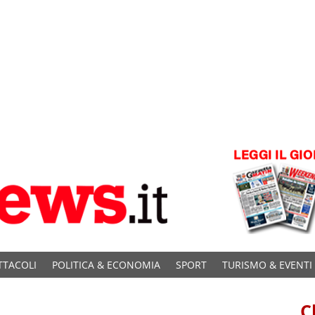
TTACOLI
POLITICA & ECONOMIA
SPORT
TURISMO & EVENTI
C