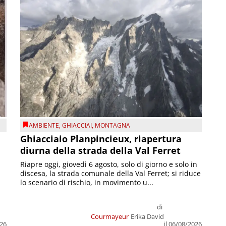
AMBIENTE
,
GHIACCIAI
,
MONTAGNA
Ghiacciaio Planpincieux, riapertura
diurna della strada della Val Ferret
Riapre oggi, giovedì 6 agosto, solo di giorno e solo in
discesa, la strada comunale della Val Ferret; si riduce
lo scenario di rischio, in movimento u...
di
Courmayeur
Erika David
026
il 06/08/2026