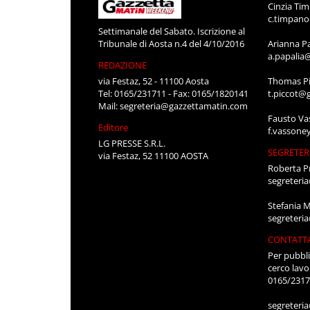
Cinzia Ti
c.timpan
Settimanale del Sabato. Iscrizione al
Tribunale di Aosta n.4 del 4/10/2016
Arianna P
a.papalia
REDAZIONE
via Festaz, 52 - 11100 Aosta
Thomas Pi
Tel: 0165/231711 - Fax: 0165/1820141
t.piccot@
Mail:
segreteria@gazzettamatin.com
Fausto Va
Editore
f.vassone
LG PRESSE S.R.L.
SEGRETER
via Festaz, 52 11100 AOSTA
Roberta P
segreteri
Stefania 
segreteri
CONTATT
Per pubbli
cerco lavo
0165/231
segreteri