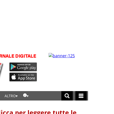
ALTRO
licca per leggere tutte le