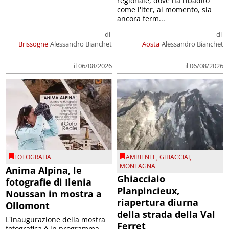
regionale, dove ha ribadito
come l'iter, al momento, sia
ancora ferm...
di
di
Brissogne
Alessandro Bianchet
Aosta
Alessandro Bianchet
il 06/08/2026
il 06/08/2026
FOTOGRAFIA
AMBIENTE
,
GHIACCIAI
,
MONTAGNA
Anima Alpina, le
Ghiacciaio
fotografie di Ilenia
Planpincieux,
Noussan in mostra a
riapertura diurna
Ollomont
della strada della Val
L'inaugurazione della mostra
Ferret
fotografica è in programma