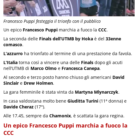
Francesco Puppi festeggia il trionfo con il pubblico
Un epico
Francesco Puppi
marchia a fuoco la
CCC
.
La seconda delle
Finals dell’UTMB by Hoka
è del
33enne
comasco
.
L’azzurro
ha trionfato al termine di una prestazione da favola.
L’Italia
torna così a vincere una delle
Finals
dopo gli acuti
nell’UTMB di
Marco Olmo
e
Francesca Canepa
.
Al secondo e terzo posto hanno chiuso gli americani
David
Sinclair
e
Drew Holmen
.
La gara femminile è stata vinta da
Martyna Mlynarczyk
.
In casa valdostana molto bene
Giuditta Turini
(11ª donna) e
Davide Cheraz
(17°).
Alle 17.45, sempre da
Chamonix
, è scattata la gara regina.
Un epico Francesco Puppi marchia a fuoco la
CCC