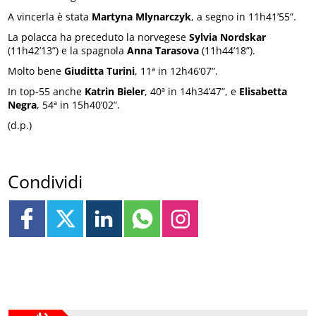
A vincerla è stata
Martyna Mlynarczyk
, a segno in 11h41’55”.
La polacca ha preceduto la norvegese
Sylvia Nordskar
(11h42’13”) e la spagnola
Anna Tarasova
(11h44’18”).
Molto bene
Giuditta Turini
, 11ª in 12h46’07”.
In top-55 anche
Katrin Bieler
, 40ª in 14h34’47”, e
Elisabetta
Negra
, 54ª in 15h40’02”.
(d.p.)
Condividi