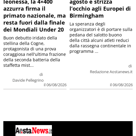
leonessa, la 4×400
agosto e strizza
azzurra firma il
l’occhio agli Europei di
primato nazionale, ma
Birmingham
resta fuori dalla finale
La speranza degli
dei Mondiali Under 20
organizzatori è di portare sulla
pedana del salotto buono
Buon debutto iridato della
della città alcuni atleti reduci
stellina della Cogne,
dalla rassegna continentale in
protagonista di una prova
programma ...
coraggiosa nell'ultima frazione
della seconda batteria della
staffetta mist...
di
Redazione Aostanews.it
di
Davide Pellegrino
il 06/08/2026
il 06/08/2026