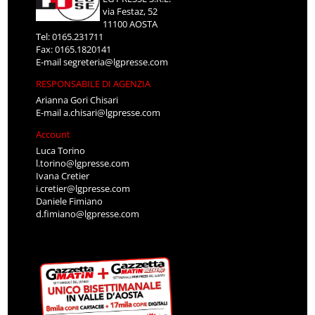
via Festaz, 52
11100 AOSTA
Tel: 0165.231711
Fax: 0165.1820141
E-mail
segreteria@lgpresse.com
RESPONSABILE DI AGENZIA
Arianna Gori Chisari
E-mail
a.chisari@lgpresse.com
Account
Luca Torino
l.torino@lgpresse.com
Ivana Cretier
i.cretier@lgpresse.com
Daniele Fimiano
d.fimiano@lgpresse.com