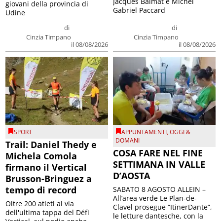
Jacques Balmat e Michel
giovani della provincia di
Gabriel Paccard
Udine
di
di
Cinzia Timpano
Cinzia Timpano
il 08/08/2026
il 08/08/2026
SPORT
APPUNTAMENTI
,
OGGI &
DOMANI
Trail: Daniel Thedy e
COSA FARE NEL FINE
Michela Comola
SETTIMANA IN VALLE
firmano il Vertical
D’AOSTA
Brusson-Bringuez a
tempo di record
SABATO 8 AGOSTO ALLEIN –
All’area verde Le Plan-de-
Oltre 200 atleti al via
Clavel prosegue “ItinerDante”,
dell'ultima tappa del Défì
le letture dantesche, con la