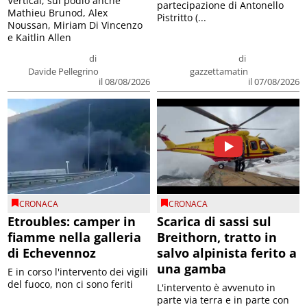
Vertical, sul podio anche
partecipazione di Antonello
Mathieu Brunod, Alex
Pistritto (...
Noussan, Miriam Di Vincenzo
e Kaitlin Allen
di
di
Davide Pellegrino
gazzettamatin
il 08/08/2026
il 07/08/2026
CRONACA
CRONACA
Etroubles: camper in
Scarica di sassi sul
fiamme nella galleria
Breithorn, tratto in
di Echevennoz
salvo alpinista ferito a
una gamba
E in corso l'intervento dei vigili
del fuoco, non ci sono feriti
L'intervento è avvenuto in
parte via terra e in parte con