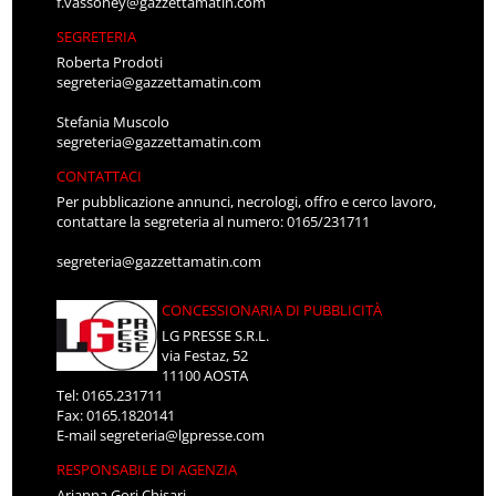
f.vassoney@gazzettamatin.com
SEGRETERIA
Roberta Prodoti
segreteria@gazzettamatin.com
Stefania Muscolo
segreteria@gazzettamatin.com
CONTATTACI
Per pubblicazione annunci, necrologi, offro e cerco lavoro,
contattare la segreteria al numero: 0165/231711
segreteria@gazzettamatin.com
CONCESSIONARIA DI PUBBLICITÀ
LG PRESSE S.R.L.
via Festaz, 52
11100 AOSTA
Tel: 0165.231711
Fax: 0165.1820141
E-mail
segreteria@lgpresse.com
RESPONSABILE DI AGENZIA
Arianna Gori Chisari