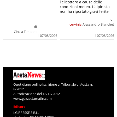
l'elicottero a causa delle
condizioni meteo. L'alpinista
non ha riportato gravi ferite
di
cervinia
Alessandro Bianchet
di
Cinzia Timpano
il 07/08/2026
il 07/08/2026
Quotidiano online Iscrizione al Tribunale di Aosta n.
8/2012
Autorizzazione del 13/12/2012
www.gazzettamatin.com
Editore
LG PRESSE S.R.L.