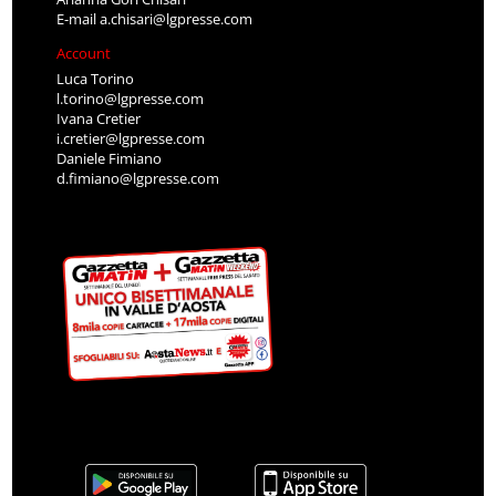
E-mail
a.chisari@lgpresse.com
Account
Luca Torino
l.torino@lgpresse.com
Ivana Cretier
i.cretier@lgpresse.com
Daniele Fimiano
d.fimiano@lgpresse.com