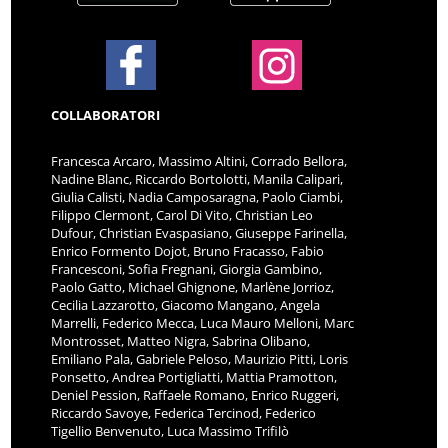
COLLABORATORI
Francesca Arcaro, Massimo Altini, Corrado Bellora,
Nadine Blanc, Riccardo Bortolotti, Manila Calipari,
Giulia Calisti, Nadia Camposaragna, Paolo Ciambi,
Filippo Clermont, Carol Di Vito, Christian Leo
Dufour, Christian Evaspasiano, Giuseppe Farinella,
Enrico Formento Dojot, Bruno Fracasso, Fabio
Francesconi, Sofia Fregnani, Giorgia Gambino,
Paolo Gatto, Michael Ghignone, Marlène Jorrioz,
Cecilia Lazzarotto, Giacomo Mangano, Angela
Marrelli, Federico Mecca, Luca Mauro Melloni, Marc
Montrosset, Matteo Nigra, Sabrina Olibano,
Emiliano Pala, Gabriele Peloso, Maurizio Pitti, Loris
Ponsetto, Andrea Portigliatti, Mattia Pramotton,
Deniel Pession, Raffaele Romano, Enrico Ruggeri,
Riccardo Savoye, Federica Tercinod, Federico
Tigellio Benvenuto, Luca Massimo Trifilò