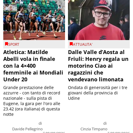
SPORT
ATTUALITA'
Atletica: Matilde
Dalle Valle d’Aosta al
Abelli vola in finale
Friuli: Henry regala un
con la 4×400
motorino Ciao ai
femminile ai Mondiali
ragazzini che
Under 20
vendevano limonata
Grande prestazione delle
Ondata di generosità per i tre
azzurre - con tanto di record
giovani della provincia di
nazionale - sulla pista di
Udine
Eugene, la gara per l'oro alle
23.42 (ora italiana) di questa
notte
di
di
Davide Pellegrino
Cinzia Timpano