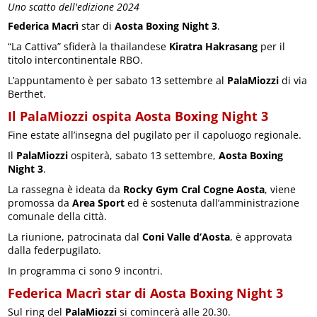
Uno scatto dell'edizione 2024
Federica Macrì
star di
Aosta Boxing Night 3
.
“La Cattiva” sfiderà la thailandese
Kiratra Hakrasang
per il
titolo intercontinentale RBO.
L’appuntamento è per sabato 13 settembre al
PalaMiozzi
di via
Berthet.
Il PalaMiozzi ospita Aosta Boxing Night 3
Fine estate all’insegna del pugilato per il capoluogo regionale.
Il
PalaMiozzi
ospiterà, sabato 13 settembre,
Aosta Boxing
Night 3
.
La rassegna è ideata da
Rocky Gym Cral Cogne Aosta
, viene
promossa da
Area Sport
ed è sostenuta dall’amministrazione
comunale della città.
La riunione, patrocinata dal
Coni Valle d’Aosta
, è approvata
dalla federpugilato.
In programma ci sono 9 incontri.
Federica Macrì star di Aosta Boxing Night 3
Sul ring del
PalaMiozzi
si comincerà alle 20.30.