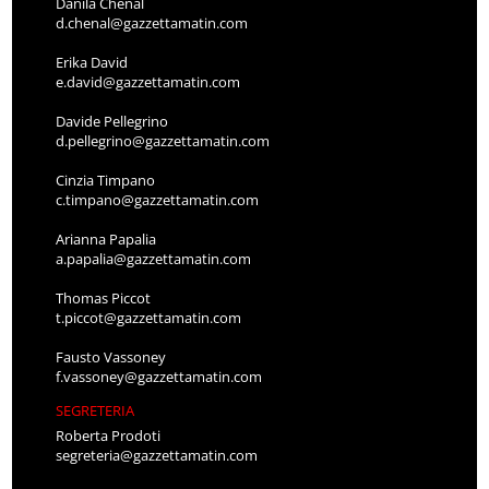
Danila Chenal
d.chenal@gazzettamatin.com
Erika David
e.david@gazzettamatin.com
Davide Pellegrino
d.pellegrino@gazzettamatin.com
Cinzia Timpano
c.timpano@gazzettamatin.com
Arianna Papalia
a.papalia@gazzettamatin.com
Thomas Piccot
t.piccot@gazzettamatin.com
Fausto Vassoney
f.vassoney@gazzettamatin.com
SEGRETERIA
Roberta Prodoti
segreteria@gazzettamatin.com