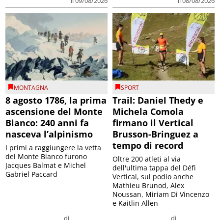
il 09/08/2026
il 08/08/2026
MONTAGNA
SPORT
8 agosto 1786, la prima
Trail: Daniel Thedy e
ascensione del Monte
Michela Comola
Bianco: 240 anni fa
firmano il Vertical
nasceva l’alpinismo
Brusson-Bringuez a
tempo di record
I primi a raggiungere la vetta
del Monte Bianco furono
Oltre 200 atleti al via
Jacques Balmat e Michel
dell'ultima tappa del Défì
Gabriel Paccard
Vertical, sul podio anche
Mathieu Brunod, Alex
Noussan, Miriam Di Vincenzo
e Kaitlin Allen
di
di