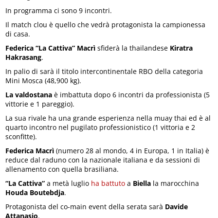
In programma ci sono 9 incontri.
Il match clou è quello che vedrà protagonista la campionessa
di casa.
Federica “La Cattiva” Macrì
sfiderà la thailandese
Kiratra
Hakrasang
.
In palio di sarà il titolo intercontinentale RBO della categoria
Mini Mosca (48,900 kg).
La valdostana
è imbattuta dopo 6 incontri da professionista (5
vittorie e 1 pareggio).
La sua rivale ha una grande esperienza nella muay thai ed è al
quarto incontro nel pugilato professionistico (1 vittoria e 2
sconfitte).
Federica Macrì
(numero 28 al mondo, 4 in Europa, 1 in Italia) è
reduce dal raduno con la nazionale italiana e da sessioni di
allenamento con quella brasiliana.
“La Cattiva”
a metà luglio
ha battuto
a
Biella
la marocchina
Houda Boutebdja
.
Protagonista del co-main event della serata sarà
Davide
Attanasio
.