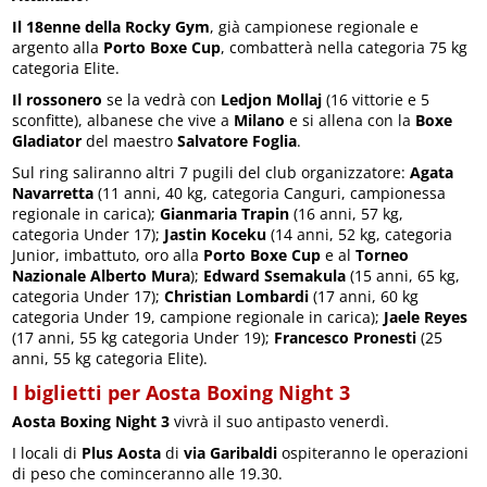
Il 18enne della Rocky Gym
, già campionese regionale e
argento alla
Porto Boxe Cup
, combatterà nella categoria 75 kg
categoria Elite.
Il rossonero
se la vedrà con
Ledjon Mollaj
(16 vittorie e 5
sconfitte), albanese che vive a
Milano
e si allena con la
Boxe
Gladiator
del maestro
Salvatore Foglia
.
Sul ring saliranno altri 7 pugili del club organizzatore:
Agata
Navarretta
(11 anni, 40 kg, categoria Canguri, campionessa
regionale in carica);
Gianmaria Trapin
(16 anni, 57 kg,
categoria Under 17);
Jastin Koceku
(14 anni, 52 kg, categoria
Junior, imbattuto, oro alla
Porto Boxe Cup
e al
Torneo
Nazionale Alberto Mura
);
Edward Ssemakula
(15 anni, 65 kg,
categoria Under 17);
Christian Lombardi
(17 anni, 60 kg
categoria Under 19, campione regionale in carica);
Jaele Reyes
(17 anni, 55 kg categoria Under 19);
Francesco Pronesti
(25
anni, 55 kg categoria Elite).
I biglietti per Aosta Boxing Night 3
Aosta Boxing Night 3
vivrà il suo antipasto venerdì.
I locali di
Plus Aosta
di
via Garibaldi
ospiteranno le operazioni
di peso che cominceranno alle 19.30.