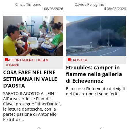
Cinzia Timpano
Davide Pellegrino
il 08/08/2026
il 08/08/2026
APPUNTAMENTI
,
OGGI &
CRONACA
DOMANI
Etroubles: camper in
COSA FARE NEL FINE
fiamme nella galleria
SETTIMANA IN VALLE
di Echevennoz
D’AOSTA
E in corso l'intervento dei vigili
SABATO 8 AGOSTO ALLEIN –
del fuoco, non ci sono feriti
All’area verde Le Plan-de-
Clavel prosegue “ItinerDante”,
le letture dantesche, con la
partecipazione di Antonello
Pistritto (...
di
di