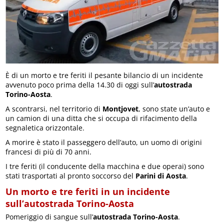
È di un morto e tre feriti il pesante bilancio di un incidente
avvenuto poco prima della 14.30 di oggi sull’
autostrada
Torino-Aosta
.
A scontrarsi, nel territorio di
Montjovet
, sono state un’auto e
un camion di una ditta che si occupa di rifacimento della
segnaletica orizzontale.
A morire è stato il passeggero dell’auto, un uomo di origini
francesi di più di 70 anni.
I tre feriti (il conducente della macchina e due operai) sono
stati trasportati al pronto soccorso del
Parini di Aosta
.
Un morto e tre feriti in un incidente
sull’autostrada Torino-Aosta
Pomeriggio di sangue sull’
autostrada Torino-Aosta
.