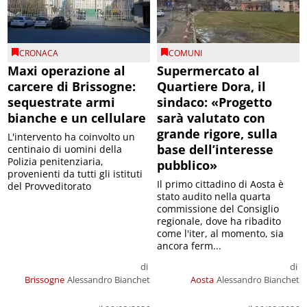
CRONACA
COMUNI
Maxi operazione al
Supermercato al
carcere di Brissogne:
Quartiere Dora, il
sequestrate armi
sindaco: «Progetto
bianche e un cellulare
sarà valutato con
grande rigore, sulla
L'intervento ha coinvolto un
base dell’interesse
centinaio di uomini della
Polizia penitenziaria,
pubblico»
provenienti da tutti gli istituti
Il primo cittadino di Aosta è
del Provveditorato
stato audito nella quarta
commissione del Consiglio
regionale, dove ha ribadito
come l'iter, al momento, sia
ancora ferm...
di
di
Brissogne
Alessandro Bianchet
Aosta
Alessandro Bianchet