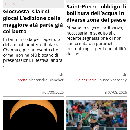
LIBERO
Saint-Pierre: obbligo di
GiocAosta: Ciak si
bollitura dell’acqua in
gioca! L’edizione della
diverse zone del paese
maggiore età parte già
Rimane in vigore l'ordinanza,
col botto
necessaria in seguito alla
recente segnalazione di non
In tanti in coda per l'apertura
conformità dei parametri
della maxi ludoteca di piazza
microbiologici per la potabilità
Chanoux, per un evento che
dell'ac...
ormai non ha più bisogno di
presentazioni. Il festival andrà
...
di
di
Aosta
Alessandro Bianchet
Saint-Pierre
Fausto Vassoney
il 07/08/2026
il 07/08/2026