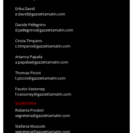
Erika David
e.david@gazzettamatin.com
Davide Pellegrino
d.pellegrino@gazzettamatin.com
Cinzia Timpano
c.timpano@gazzettamatin.com
Arianna Papalia
a.papalia@gazzettamatin.com
Thomas Piccot
t.piccot@gazzettamatin.com
Fausto Vassoney
f.vassoney@gazzettamatin.com
SEGRETERIA
Roberta Prodoti
segreteria@gazzettamatin.com
Stefania Muscolo
segreteria@gazzettamatin.com