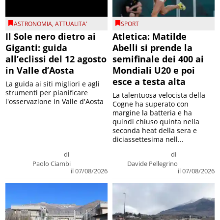
ASTRONOMIA
,
ATTUALITA'
SPORT
Il Sole nero dietro ai
Atletica: Matilde
Giganti: guida
Abelli si prende la
all’eclissi del 12 agosto
semifinale dei 400 ai
in Valle d’Aosta
Mondiali U20 e poi
esce a testa alta
La guida ai siti migliori e agli
strumenti per pianificare
La talentuosa velocista della
l'osservazione in Valle d'Aosta
Cogne ha superato con
margine la batteria e ha
quindi chiuso quinta nella
seconda heat della sera e
diciassettesima nell...
di
di
Paolo Ciambi
Davide Pellegrino
il 07/08/2026
il 07/08/2026